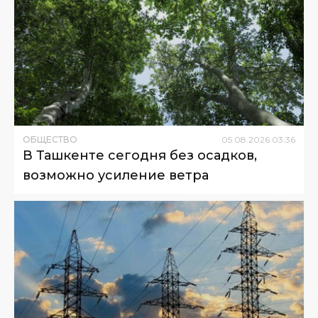
ОБЩЕСТВО
05
.
08
.
2026
03
:
36
В Ташкенте сегодня без осадков,
возможно усиление ветра