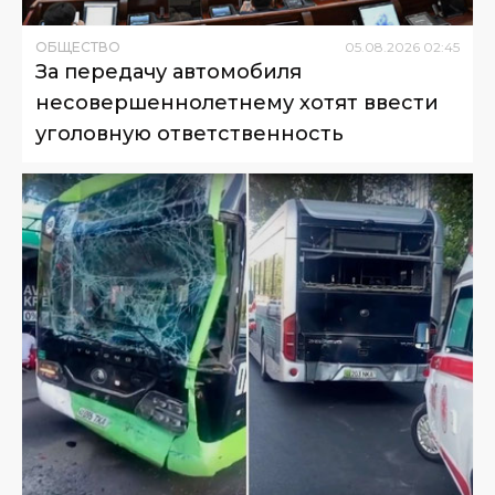
ОБЩЕСТВО
05
.
08
.
2026
02
:
45
За передачу автомобиля
несовершеннолетнему хотят ввести
уголовную ответственность