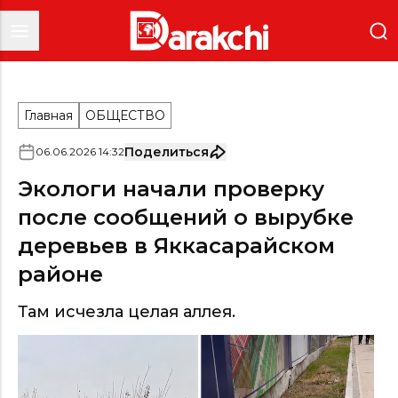
Главная
ОБЩЕСТВО
Поделиться
06
.
06
.
2026
14
:
32
Экологи начали проверку
после сообщений о вырубке
деревьев в Яккасарайском
районе
Там исчезла целая аллея.