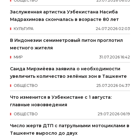
ОБЩЕСТВО
25
.
07
.
2026
06
:
03
Заслуженная артистка Узбекистана Насиба
Мадрахимова скончалась в возрасте 80 лет
КУЛЬТУРА
24
.
07
.
2026
02
:
03
В Индонезии семиметровый питон проглотил
местного жителя
МИР
31
.
07
.
2026
16
:
42
Саида Мирзиёева заявила о необходимости
увеличить количество зелёных зон в Ташкенте
ОБЩЕСТВО
25
.
07
.
2026
04
:
37
Что изменится в Узбекистане с 1 августа:
главные нововведения
ОБЩЕСТВО
29
.
07
.
2026
06
:
19
Число жертв ДТП с патрульными мотоциклами в
Ташкенте выросло до двух