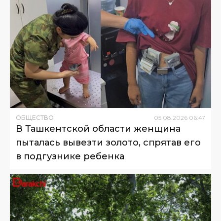
ОБЩЕСТВО
05
.
08
.
2026
06
:
47
В Ташкентской области женщина
пыталась вывезти золото, спрятав его
в подгузнике ребенка