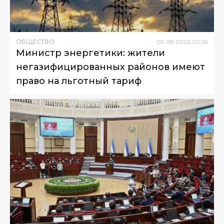
ОБЩЕСТВО
05
.
08
.
2026
02
:
56
Министр энергетики: жители
негазифицированных районов имеют
право на льготный тариф