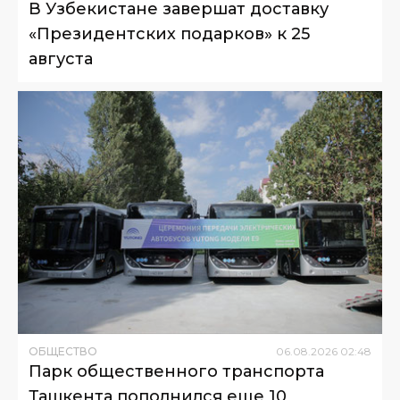
В Узбекистане завершат доставку
«Президентских подарков» к 25
августа
ОБЩЕСТВО
06
.
08
.
2026
02
:
48
Парк общественного транспорта
Ташкента пополнился еще 10