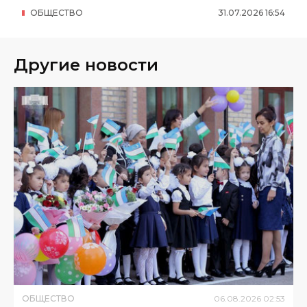
ОБЩЕСТВО
31
.
07
.
2026
16
:
54
Другие новости
ОБЩЕСТВО
06
.
08
.
2026
02
:
53