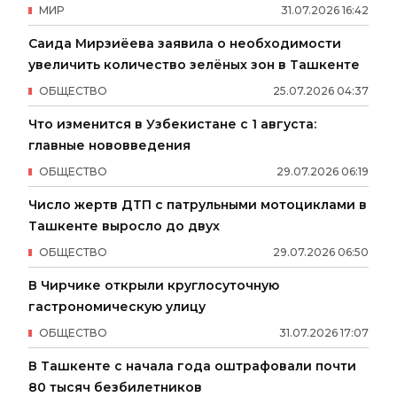
МИР
31
.
07
.
2026
16
:
42
Саида Мирзиёева заявила о необходимости
увеличить количество зелёных зон в Ташкенте
ОБЩЕСТВО
25
.
07
.
2026
04
:
37
Что изменится в Узбекистане с 1 августа:
главные нововведения
ОБЩЕСТВО
29
.
07
.
2026
06
:
19
Число жертв ДТП с патрульными мотоциклами в
Ташкенте выросло до двух
ОБЩЕСТВО
29
.
07
.
2026
06
:
50
В Чирчике открыли круглосуточную
гастрономическую улицу
ОБЩЕСТВО
31
.
07
.
2026
17
:
07
В Ташкенте с начала года оштрафовали почти
80 тысяч безбилетников