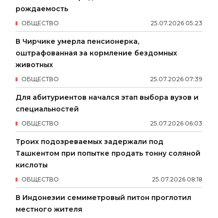
рождаемость
ОБЩЕСТВО
25
.
07
.
2026
05
:
23
В Чирчике умерла пенсионерка,
оштрафованная за кормление бездомных
животных
ОБЩЕСТВО
25
.
07
.
2026
07
:
39
Для абитуриентов начался этап выбора вузов и
специальностей
ОБЩЕСТВО
25
.
07
.
2026
06
:
03
Троих подозреваемых задержали под
Ташкентом при попытке продать тонну соляной
кислоты
ОБЩЕСТВО
25
.
07
.
2026
08
:
18
В Индонезии семиметровый питон проглотил
местного жителя