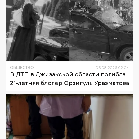
ОБЩЕСТВО
06
.
08
.
2026
02
:
04
В ДТП в Джизакской области погибла
21-летняя блогер Орзигуль Уразматова