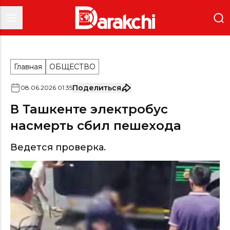
Главная
ОБЩЕСТВО
Поделиться
08
.
06
.
2026
01
:
35
В Ташкенте электробус
насмерть сбил пешехода
Ведется проверка.