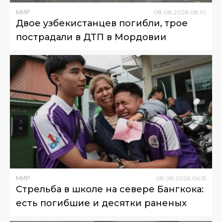
МИР
08
.
08
.
2026
08
:
10
Двое узбекистанцев погибли, трое
пострадали в ДТП в Мордовии
МИР
08
.
08
.
2026
06
:
15
Стрельба в школе на севере Бангкока:
есть погибшие и десятки раненых