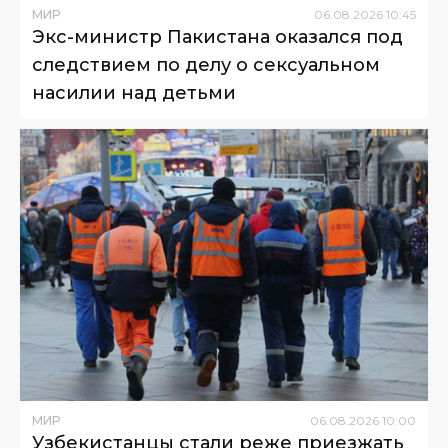
МИР
06
.
08
.
2026
10
:
45
Экс-министр Пакистана оказался под
следствием по делу о сексуальном
насилии над детьми
МИР
06
.
08
.
2026
10
:
00
Узбекистанцы стали реже приезжать