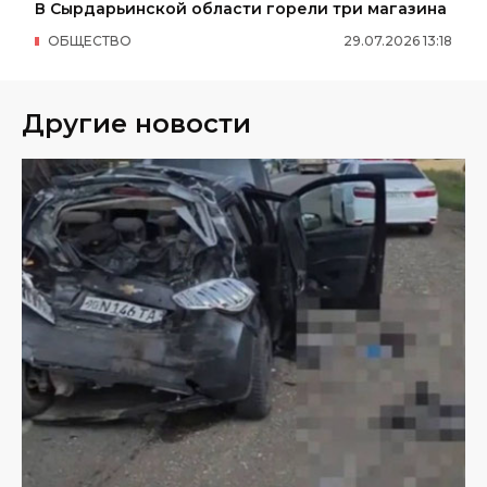
В Сырдарьинской области горели три магазина
ОБЩЕСТВО
29
.
07
.
2026
13
:
18
Другие новости