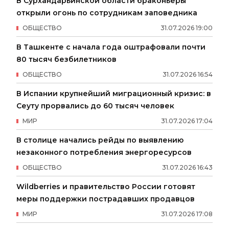
В Сурхандарьинской области браконьеры
открыли огонь по сотрудникам заповедника
ОБЩЕСТВО
31
.
07
.
2026
19
:
00
В Ташкенте с начала года оштрафовали почти
80 тысяч безбилетников
ОБЩЕСТВО
31
.
07
.
2026
16
:
54
В Испании крупнейший миграционный кризис: в
Сеуту прорвались до 60 тысяч человек
МИР
31
.
07
.
2026
17
:
04
В столице начались рейды по выявлению
незаконного потребления энергоресурсов
ОБЩЕСТВО
31
.
07
.
2026
16
:
43
Wildberries и правительство России готовят
меры поддержки пострадавших продавцов
МИР
31
.
07
.
2026
17
:
08