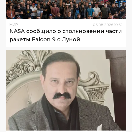
МИР
06
.
08
.
2026
10
:
52
NASA сообщило о столкновении части
ракеты Falcon 9 с Луной