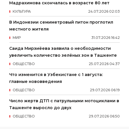
Мадрахимова скончалась в возрасте 80 лет
КУЛЬТУРА
24
.
07
.
2026
02
:
03
В Индонезии семиметровый питон проглотил
местного жителя
МИР
31
.
07
.
2026
16
:
42
Саида Мирзиёева заявила о необходимости
увеличить количество зелёных зон в Ташкенте
ОБЩЕСТВО
25
.
07
.
2026
04
:
37
Что изменится в Узбекистане с 1 августа:
главные нововведения
ОБЩЕСТВО
29
.
07
.
2026
06
:
19
Число жертв ДТП с патрульными мотоциклами в
Ташкенте выросло до двух
ОБЩЕСТВО
29
.
07
.
2026
06
:
50