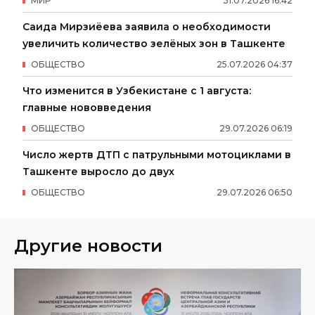
МИР
31
.
07
.
2026
16
:
42
Саида Мирзиёева заявила о необходимости
увеличить количество зелёных зон в Ташкенте
ОБЩЕСТВО
25
.
07
.
2026
04
:
37
Что изменится в Узбекистане с 1 августа:
главные нововведения
ОБЩЕСТВО
29
.
07
.
2026
06
:
19
Число жертв ДТП с патрульными мотоциклами в
Ташкенте выросло до двух
ОБЩЕСТВО
29
.
07
.
2026
06
:
50
Другие новости