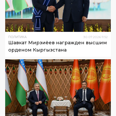
ПОЛИТИКА
30
.
07
.
2026
11
:
52
Шавкат Мирзиёев награжден высшим
орденом Кыргызстана