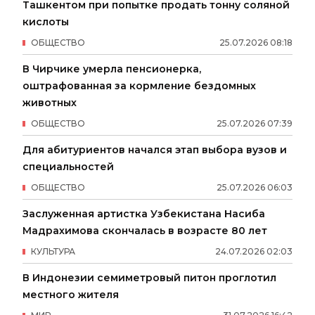
Ташкентом при попытке продать тонну соляной
кислоты
ОБЩЕСТВО
25
.
07
.
2026
08
:
18
В Чирчике умерла пенсионерка,
оштрафованная за кормление бездомных
животных
ОБЩЕСТВО
25
.
07
.
2026
07
:
39
Для абитуриентов начался этап выбора вузов и
специальностей
ОБЩЕСТВО
25
.
07
.
2026
06
:
03
Заслуженная артистка Узбекистана Насиба
Мадрахимова скончалась в возрасте 80 лет
КУЛЬТУРА
24
.
07
.
2026
02
:
03
В Индонезии семиметровый питон проглотил
местного жителя