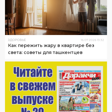
ЗДОРОВЬЕ
16
.
07
.
2026
13
:
32
Как пережить жару в квартире без
света: советы для ташкентцев