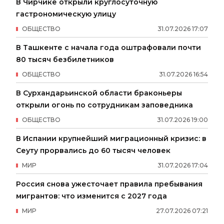
В Чирчике открыли круглосуточную
гастрономическую улицу
ОБЩЕСТВО
31
.
07
.
2026
17
:
07
В Ташкенте с начала года оштрафовали почти
80 тысяч безбилетников
ОБЩЕСТВО
31
.
07
.
2026
16
:
54
В Сурхандарьинской области браконьеры
открыли огонь по сотрудникам заповедника
ОБЩЕСТВО
31
.
07
.
2026
19
:
00
В Испании крупнейший миграционный кризис: в
Сеуту прорвались до 60 тысяч человек
МИР
31
.
07
.
2026
17
:
04
Россия снова ужесточает правила пребывания
мигрантов: что изменится с 2027 года
МИР
27
.
07
.
2026
07
:
21