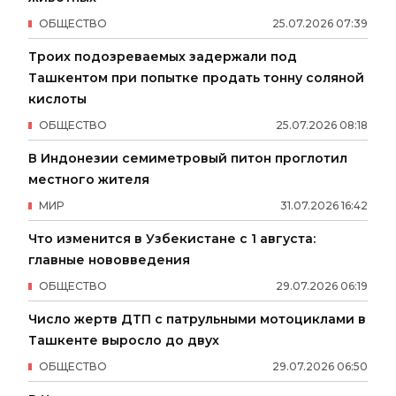
ОБЩЕСТВО
25
.
07
.
2026
07
:
39
Троих подозреваемых задержали под
Ташкентом при попытке продать тонну соляной
кислоты
ОБЩЕСТВО
25
.
07
.
2026
08
:
18
В Индонезии семиметровый питон проглотил
местного жителя
МИР
31
.
07
.
2026
16
:
42
Что изменится в Узбекистане с 1 августа:
главные нововведения
ОБЩЕСТВО
29
.
07
.
2026
06
:
19
Число жертв ДТП с патрульными мотоциклами в
Ташкенте выросло до двух
ОБЩЕСТВО
29
.
07
.
2026
06
:
50