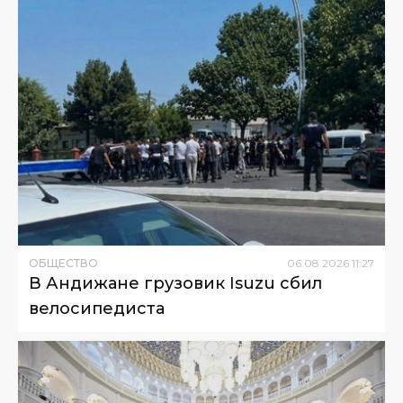
ОБЩЕСТВО
06
.
08
.
2026
11
:
27
В Андижане грузовик Isuzu сбил
велосипедиста