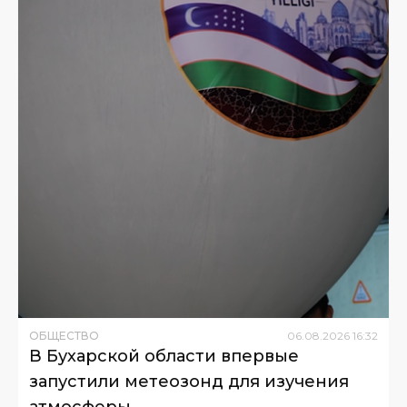
ОБЩЕСТВО
06
.
08
.
2026
16
:
32
В Бухарской области впервые
запустили метеозонд для изучения