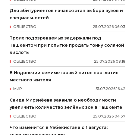
Для абитуриентов начался этап выбора вузов и
специальностей
ОБЩЕСТВО
25
.
07
.
2026
06
:
03
Троих подозреваемых задержали под
Ташкентом при попытке продать тонну соляной
кислоты
ОБЩЕСТВО
25
.
07
.
2026
08
:
18
В Индонезии семиметровый питон проглотил
местного жителя
МИР
31
.
07
.
2026
16
:
42
Саида Мирзиёева заявила о необходимости
увеличить количество зелёных зон в Ташкенте
ОБЩЕСТВО
25
.
07
.
2026
04
:
37
Что изменится в Узбекистане с 1 августа:
главные нововведения