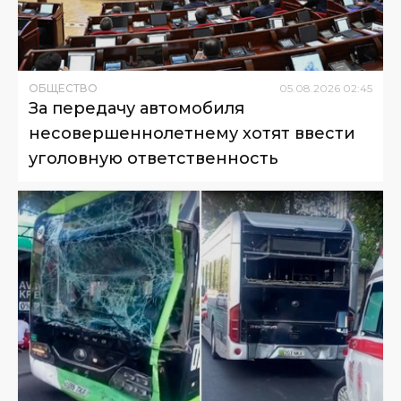
ОБЩЕСТВО
05
.
08
.
2026
02
:
45
За передачу автомобиля
несовершеннолетнему хотят ввести
уголовную ответственность