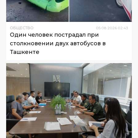
ОБЩЕСТВО
05
.
08
.
2026
02
:
43
Один человек пострадал при
столкновении двух автобусов в
Ташкенте