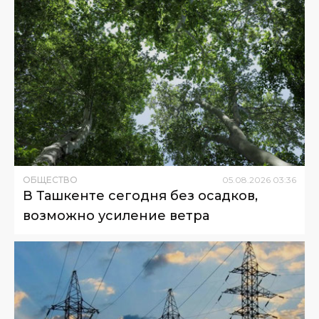
ОБЩЕСТВО
05
.
08
.
2026
03
:
36
В Ташкенте сегодня без осадков,
возможно усиление ветра