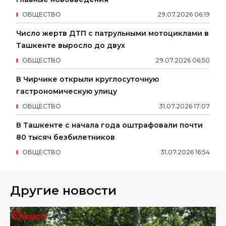
ОБЩЕСТВО
29
.
07
.
2026
06
:
19
Число жертв ДТП с патрульными мотоциклами в
Ташкенте выросло до двух
ОБЩЕСТВО
29
.
07
.
2026
06
:
50
В Чирчике открыли круглосуточную
гастрономическую улицу
ОБЩЕСТВО
31
.
07
.
2026
17
:
07
В Ташкенте с начала года оштрафовали почти
80 тысяч безбилетников
ОБЩЕСТВО
31
.
07
.
2026
16
:
54
Другие новости