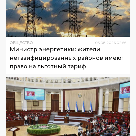
ОБЩЕСТВО
05
.
08
.
2026
02
:
56
Министр энергетики: жители
негазифицированных районов имеют
право на льготный тариф