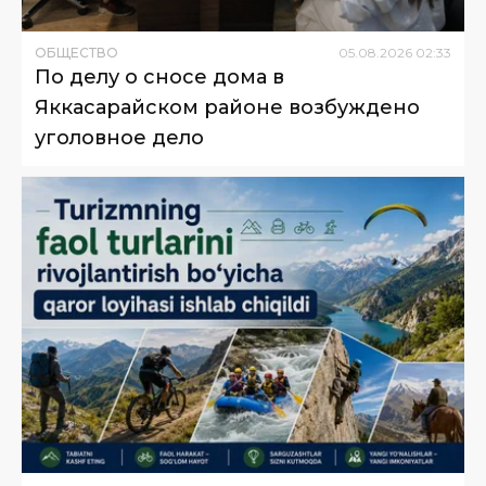
ОБЩЕСТВО
05
.
08
.
2026
02
:
33
По делу о сносе дома в
Яккасарайском районе возбуждено
уголовное дело