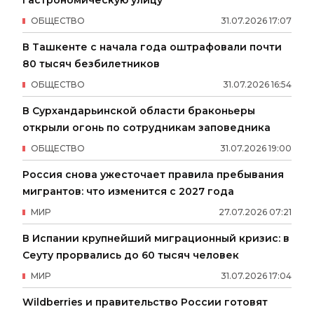
гастрономическую улицу
ОБЩЕСТВО
31
.
07
.
2026
17
:
07
В Ташкенте с начала года оштрафовали почти
80 тысяч безбилетников
ОБЩЕСТВО
31
.
07
.
2026
16
:
54
В Сурхандарьинской области браконьеры
открыли огонь по сотрудникам заповедника
ОБЩЕСТВО
31
.
07
.
2026
19
:
00
Россия снова ужесточает правила пребывания
мигрантов: что изменится с 2027 года
МИР
27
.
07
.
2026
07
:
21
В Испании крупнейший миграционный кризис: в
Сеуту прорвались до 60 тысяч человек
МИР
31
.
07
.
2026
17
:
04
Wildberries и правительство России готовят