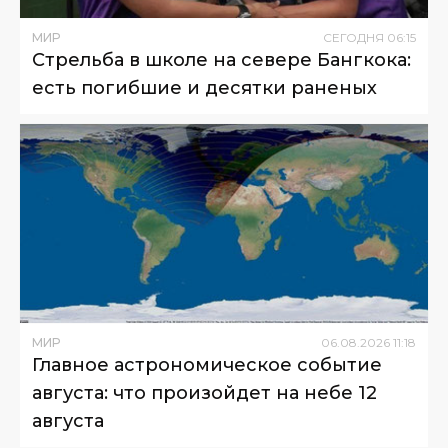
МИР
СЕГОДНЯ
06
:
15
Стрельба в школе на севере Бангкока:
есть погибшие и десятки раненых
МИР
06
.
08
.
2026
11
:
18
Главное астрономическое событие
августа: что произойдет на небе 12
августа