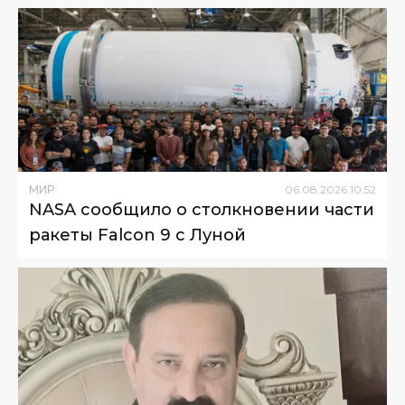
МИР
06
.
08
.
2026
10
:
52
NASA сообщило о столкновении части
ракеты Falcon 9 с Луной