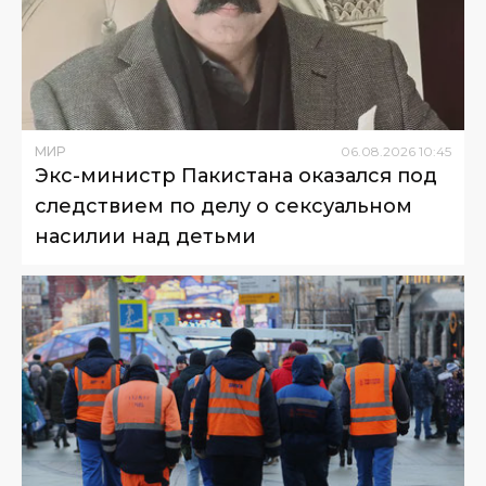
МИР
06
.
08
.
2026
10
:
45
Экс-министр Пакистана оказался под
следствием по делу о сексуальном
насилии над детьми