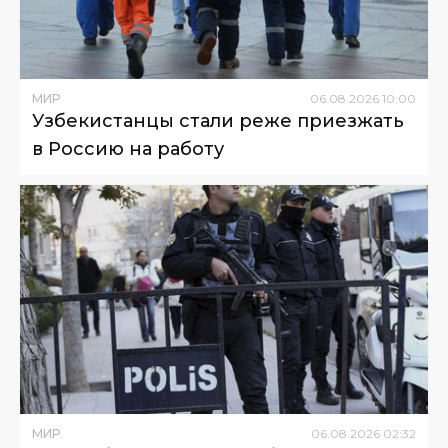
МИР
06
.
08
.
2026
10
:
00
Узбекистанцы стали реже приезжать
в Россию на работу
МИР
06
.
08
.
2026
02
:
32