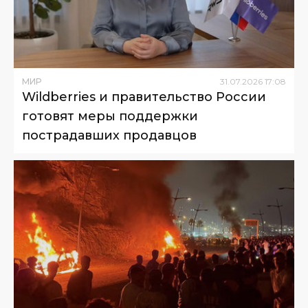
МИР
31
.
07
.
2026
17
:
08
Wildberries и правительство России
готовят меры поддержки
пострадавших продавцов