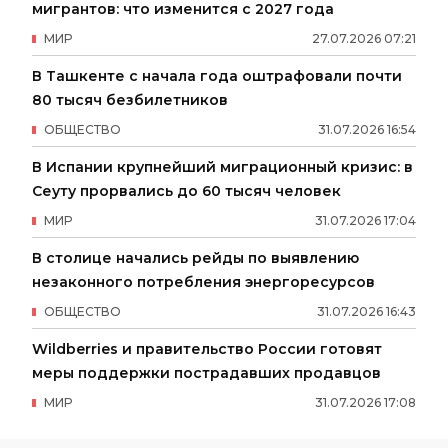
мигрантов: что изменится с 2027 года
МИР
27
.
07
.
2026
07
:
21
В Ташкенте с начала года оштрафовали почти
80 тысяч безбилетников
ОБЩЕСТВО
31
.
07
.
2026
16
:
54
В Испании крупнейший миграционный кризис: в
Сеуту прорвались до 60 тысяч человек
МИР
31
.
07
.
2026
17
:
04
В столице начались рейды по выявлению
незаконного потребления энергоресурсов
ОБЩЕСТВО
31
.
07
.
2026
16
:
43
Wildberries и правительство России готовят
меры поддержки пострадавших продавцов
МИР
31
.
07
.
2026
17
:
08