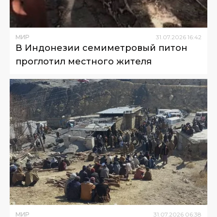
МИР
31
.
07
.
2026
16
:
42
В Индонезии семиметровый питон
проглотил местного жителя
МИР
31
.
07
.
2026
06
:
38