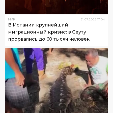
МИР
31
.
07
.
2026
17
:
04
В Испании крупнейший
миграционный кризис: в Сеуту
прорвались до 60 тысяч человек