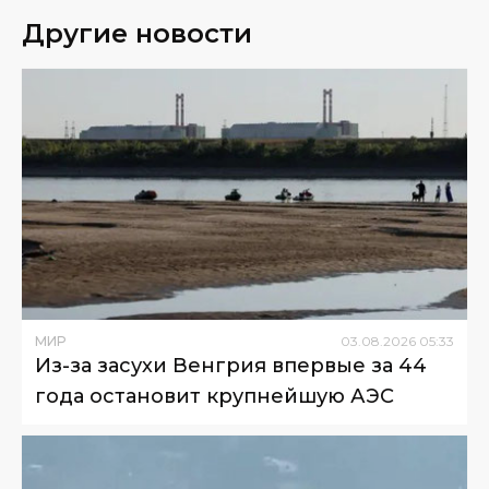
Другие новости
МИР
03
.
08
.
2026
05
:
33
Из-за засухи Венгрия впервые за 44
года остановит крупнейшую АЭС