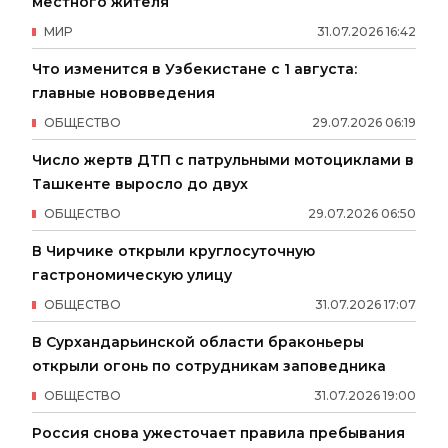
местного жителя
МИР
31
.
07
.
2026
16
:
42
Что изменится в Узбекистане с 1 августа:
главные нововведения
ОБЩЕСТВО
29
.
07
.
2026
06
:
19
Число жертв ДТП с патрульными мотоциклами в
Ташкенте выросло до двух
ОБЩЕСТВО
29
.
07
.
2026
06
:
50
В Чирчике открыли круглосуточную
гастрономическую улицу
ОБЩЕСТВО
31
.
07
.
2026
17
:
07
В Сурхандарьинской области браконьеры
открыли огонь по сотрудникам заповедника
ОБЩЕСТВО
31
.
07
.
2026
19
:
00
Россия снова ужесточает правила пребывания