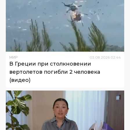
МИР
03
.
08
.
2026
02
:
44
В Греции при столкновении
вертолетов погибли 2 человека
(видео)