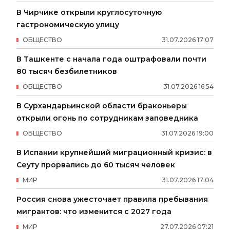
В Чирчике открыли круглосуточную
гастрономическую улицу
ОБЩЕСТВО
31
.
07
.
2026
17
:
07
В Ташкенте с начала года оштрафовали почти
80 тысяч безбилетников
ОБЩЕСТВО
31
.
07
.
2026
16
:
54
В Сурхандарьинской области браконьеры
открыли огонь по сотрудникам заповедника
ОБЩЕСТВО
31
.
07
.
2026
19
:
00
В Испании крупнейший миграционный кризис: в
Сеуту прорвались до 60 тысяч человек
МИР
31
.
07
.
2026
17
:
04
Россия снова ужесточает правила пребывания
мигрантов: что изменится с 2027 года
МИР
27
.
07
.
2026
07
:
21