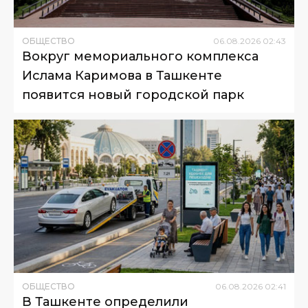
ОБЩЕСТВО
06
.
08
.
2026
02
:
43
Вокруг мемориального комплекса
Ислама Каримова в Ташкенте
появится новый городской парк
ОБЩЕСТВО
06
.
08
.
2026
02
:
41
В Ташкенте определили