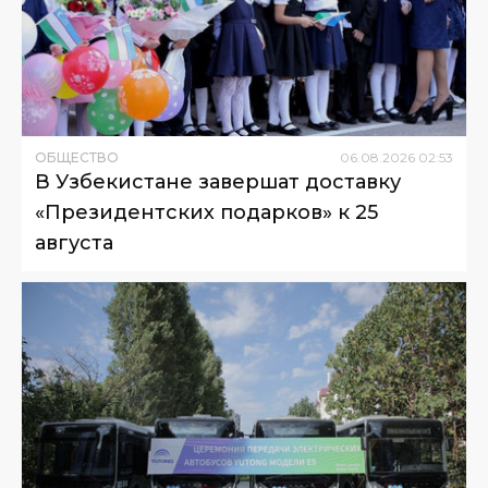
ОБЩЕСТВО
06
.
08
.
2026
02
:
53
В Узбекистане завершат доставку
«Президентских подарков» к 25
августа