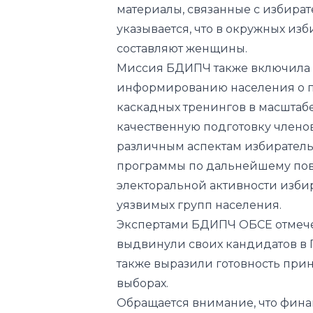
материалы, связанные с избират
указывается, что в окружных из
составляют женщины.
Миссия БДИПЧ также включила в
информированию населения о п
каскадных тренингов в масштабе
качественную подготовку члено
различным аспектам избиратель
программы по дальнейшему по
электоральной активности изби
уязвимых групп населения.
Экспертами БДИПЧ ОБСЕ отмечен
выдвинули своих кандидатов в 
также выразили готовность прин
выборах.
Обращается внимание, что фин