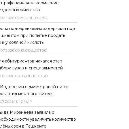
штрафованная за кормление
ездомных животных
.
07
.
2026
07
:
39
,
ОБЩЕСТВО
роих подозреваемых задержали под
ашкентом при попытке продать
онну соляной кислоты
.
07
.
2026
08
:
18
,
ОБЩЕСТВО
ля абитуриентов начался этап
ыбора вузов и специальностей
.
07
.
2026
06
:
03
,
ОБЩЕСТВО
 Индонезии семиметровый питон
роглотил местного жителя
07
.
2026
16
:
42
,
МИР
аида Мирзиёева заявила о
еобходимости увеличить количество
елёных зон в Ташкенте