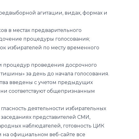
редвыборной агитации, видах, формах и
ков в местах предварительного
дочение процедуры голосования;
сок избирателей по месту временного
 и процедур проведения досрочного
 тишины» за день до начала голосования.
ества введены с учетом предыдущих
ни соответствуют общепризнанным
 гласность деятельности избирательных
х заседаниях представителей СМИ,
родных наблюдателей, готовность ЦИК
и на официальном веб-сайте все