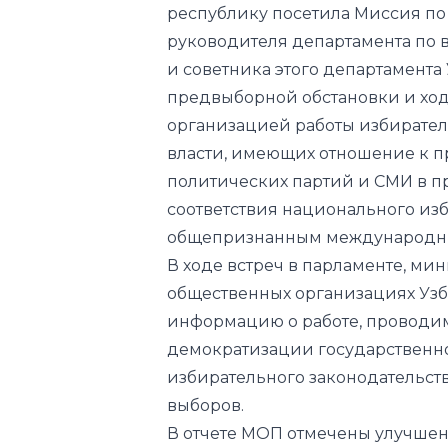
республику
посетила
Миссия по 
руководителя департамента по
и советника этого департамента
предвыборной обстановки и хода
организацией работы избирател
власти, имеющих отношение к 
политических партий и СМИ в п
соответствия национального из
общепризнанным международны
В ходе встреч в парламенте, мин
общественных организациях Уз
информацию о работе, проводим
демократизации государственно
избирательного законодательст
выборов.
В отчете МОП отмечены улучшен