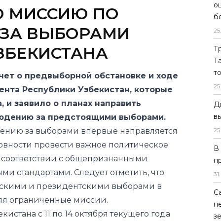
о
 МИССИЮ ПО
б
ЗА ВЫБОРАМИ
25
ЗБЕКИСТАНА
Т
Т
т
ет о предвыборной обстановке и ходе
25
ента Республики Узбекистан, которые
, и заявило о планах направить
Д
в
юдению за предстоящими выборами.
ению за выборами впервые направляется
25
товности провести важное политическое
В
в соответствии с общепризнанными
п
 стандартами. Следует отметить, что
31
.
скими и президентскими выборами в
С
ляя ограниченные миссии.
н
истана с 11 по 14 октября текущего года
з