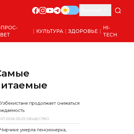
Русский
ПРОС-
HI-
КУЛЬТУРА
ЗДОРОВЬЕ
ВЕТ
TECH
Самые
читаемые
 Узбекистане продолжает снижаться
ождаемость
.
07
.
2026
05
:
23
,
ОБЩЕСТВО
 Чирчике умерла пенсионерка,