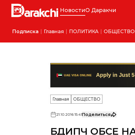
Новости
О Даракчи
Подписка
Главная
ПОЛИТИКА
ОБЩЕСТВО
Главная
ОБЩЕСТВО
Поделиться
21
.
10
.
2016
15
:
41
БДИПЧ ОБСЕ Н