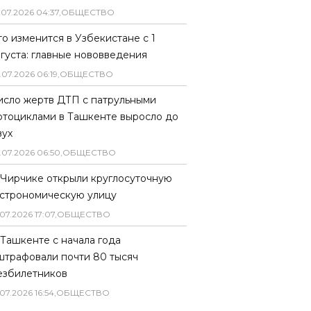
.
07
.
2026
04
:
37
,
ОБЩЕСТВО
то изменится в Узбекистане с 1
вгуста: главные нововведения
.
07
.
2026
06
:
19
,
ОБЩЕСТВО
исло жертв ДТП с патрульными
отоциклами в Ташкенте выросло до
вух
.
07
.
2026
06
:
50
,
ОБЩЕСТВО
 Чирчике открыли круглосуточную
астрономическую улицу
07
.
2026
17
:
07
,
ОБЩЕСТВО
 Ташкенте с начала года
штрафовали почти 80 тысяч
езбилетников
07
.
2026
16
:
54
,
ОБЩЕСТВО