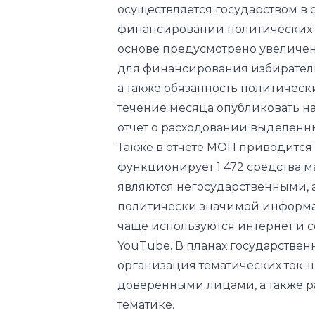
осуществляется государством в 
финансировании политических п
основе предусмотрено увеличе
для финансирования избиратель
а также обязанность политичес
течение месяца опубликовать на
отчет о расходовании выделенн
Также в отчете МОП приводится 
функционирует 1 472 средства м
являются негосударственными, а
политически значимой информац
чаще используются интернет и с
YouTube. В планах государствен
организация тематических ток-
доверенными лицами, а также 
тематике.