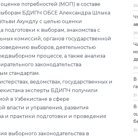
оценке потребностей (МОП) в составе
25
 выборам БДИПЧ ОБСЕ Александра Шлыка
Ч
 Ульви Ахундлу с целью оценки
а
 подготовки к выборам, знакомства с
29
ьных комиссий, органов государственной
Ч
проведению выборов, деятельностью
м
редвыборном процессе, а также анализа
д
бирательного законодательства
29
м стандартам.
В
истерствах, ведомствах, государственных и
г
бекистана эксперты БДИПЧ получили
31
.
ой в Узбекистане в сфере
В
й власти и управления, развития
о
ва и практики подготовки и проведения
б
31
.
ия выборного законодательства в