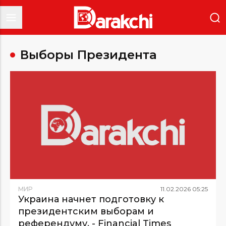
Выборы Президента
МИР
11
.
02
.
2026
05
:
25
Украина начнет подготовку к
президентским выборам и
референдуму, - Financial Times