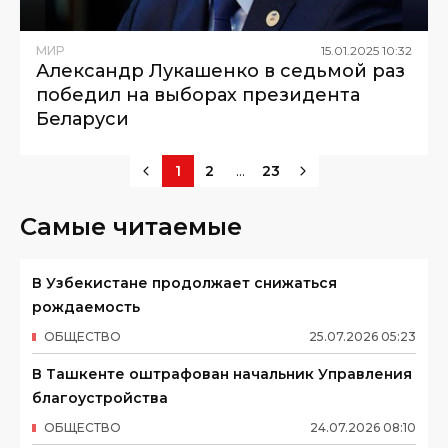
МИР
15
.
01
.
2025
10
:
32
Александр Лукашенко в седьмой раз
победил на выборах президента
Беларуси
...
1
2
23
Самые читаемые
В Узбекистане продолжает снижаться
рождаемость
ОБЩЕСТВО
25
.
07
.
2026
05
:
23
В Ташкенте оштрафован начальник Управления
благоустройства
ОБЩЕСТВО
24
.
07
.
2026
08
:
10