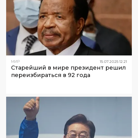
МИР
15
.
07
.
2025
12
:
21
Cтарейший в мире президент решил
переизбираться в 92 года