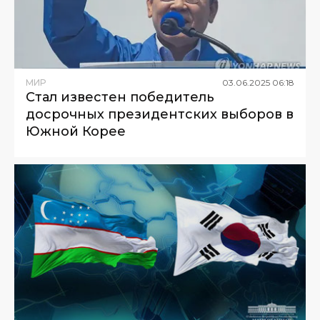
МИР
03
.
06
.
2025
06
:
18
Стал известен победитель
досрочных президентских выборов в
Южной Корее