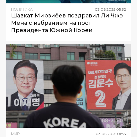
ПОЛИТИКА
03
.
06
.
2025
05
:
32
Шавкат Мирзиёев поздравил Ли Чжэ
Мёна с избранием на пост
Президента Южной Кореи
МИР
03
.
06
.
2025
01
:
53