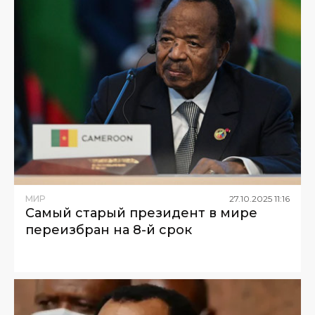
МИР
27
.
10
.
2025
11
:
16
Самый старый президент в мире
переизбран на 8-й срок