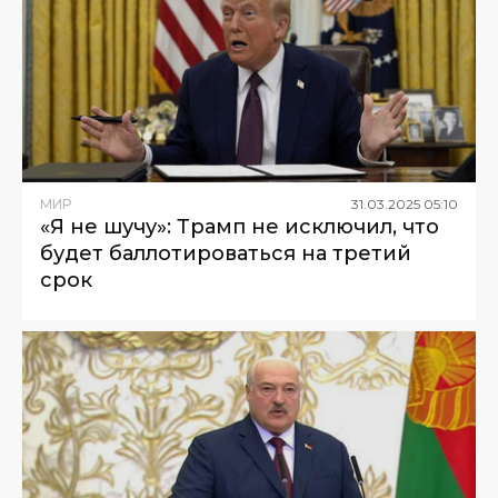
МИР
31
.
03
.
2025
05
:
10
«Я не шучу»: Трамп не исключил, что
будет баллотироваться на третий
срок