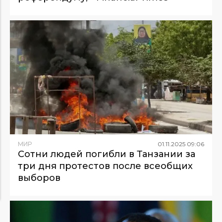
МИР
01
.
11
.
2025
09
:
06
Сотни людей погибли в Танзании за
три дня протестов после всеобщих
выборов