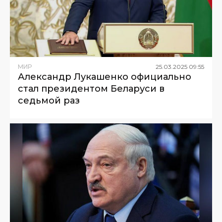
МИР
25
.
03
.
2025
09
:
55
Александр Лукашенко официально
стал президентом Беларуси в
седьмой раз