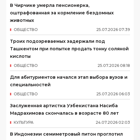
В Чирчике умерла пенсионерка,
оштрафованная за кормление бездомных
животных
ОБЩЕСТВО
25
.
07
.
2026
07
:
39
Троих подозреваемых задержали под
Ташкентом при попытке продать тонну соляной
кислоты
ОБЩЕСТВО
25
.
07
.
2026
08
:
18
Для абитуриентов начался этап выбора вузов и
специальностей
ОБЩЕСТВО
25
.
07
.
2026
06
:
03
Заслуженная артистка Узбекистана Насиба
Мадрахимова скончалась в возрасте 80 лет
КУЛЬТУРА
24
.
07
.
2026
02
:
03
В Индонезии семиметровый питон проглотил