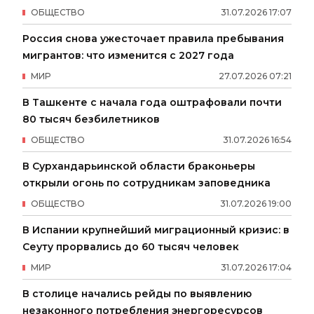
ОБЩЕСТВО
31
.
07
.
2026
17
:
07
Россия снова ужесточает правила пребывания
мигрантов: что изменится с 2027 года
МИР
27
.
07
.
2026
07
:
21
В Ташкенте с начала года оштрафовали почти
80 тысяч безбилетников
ОБЩЕСТВО
31
.
07
.
2026
16
:
54
В Сурхандарьинской области браконьеры
открыли огонь по сотрудникам заповедника
ОБЩЕСТВО
31
.
07
.
2026
19
:
00
В Испании крупнейший миграционный кризис: в
Сеуту прорвались до 60 тысяч человек
МИР
31
.
07
.
2026
17
:
04
В столице начались рейды по выявлению
незаконного потребления энергоресурсов