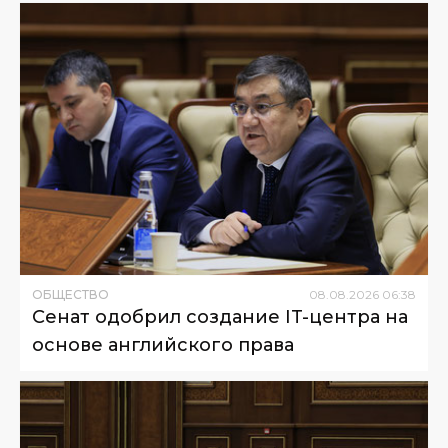
ОБЩЕСТВО
08
.
08
.
2026
06
:
38
Сенат одобрил создание IT-центра на
основе английского права