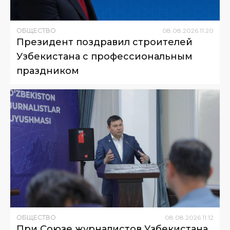
ОБЩЕСТВО
08
.
08
.
2026
11
:
20
Президент поздравил строителей
Узбекистана с профессиональным
праздником
ОБЩЕСТВО
08
.
08
.
2026
11
:
12
При Союзе журналистов Узбекистана