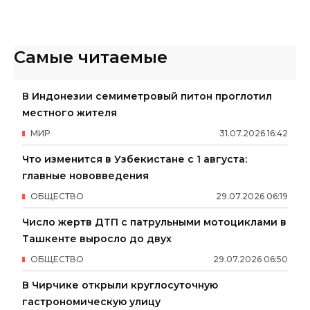
Самые читаемые
В Индонезии семиметровый питон проглотил
местного жителя
МИР
31
.
07
.
2026
16
:
42
Что изменится в Узбекистане с 1 августа:
главные нововведения
ОБЩЕСТВО
29
.
07
.
2026
06
:
19
Число жертв ДТП с патрульными мотоциклами в
Ташкенте выросло до двух
ОБЩЕСТВО
29
.
07
.
2026
06
:
50
В Чирчике открыли круглосуточную
гастрономическую улицу