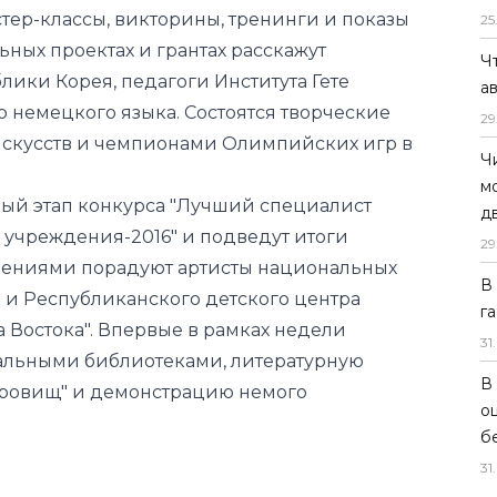
стер-классы, викторины, тренинги и показы
25
ьных проектах и грантах расскажут
Ч
ики Корея, педагоги Института Гете
а
 немецкого языка. Состоятся творческие
29
искусств и чемпионами Олимпийских игр в
Ч
м
ый этап конкурса "Лучший специалист
д
учреждения-2016" и подведут итоги
29
лениями порадуют артисты национальных
В
 и Республиканского детского центра
г
а Востока". Впервые в рамках недели
31
.
нальными библиотеками, литературную
В
кровищ" и демонстрацию немого
о
б
31
.