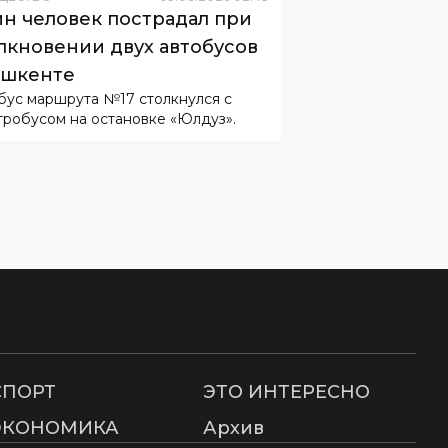
н человек пострадал при
лкновении двух автобусов
ашкенте
бус маршрута №17 столкнулся с
тробусом на остановке «Юлдуз».
СПОРТ
ЭТО ИНТЕРЕСНО
ЭКОНОМИКА
Архив