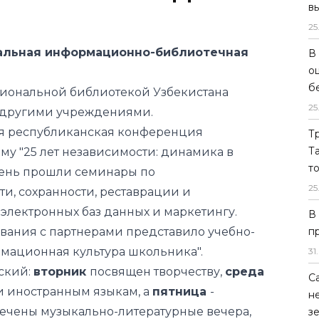
в
25
нальная информационно-библиотечная
В
о
б
иональной библиотекой Узбекистана
25
 другими учреждениями.
ая республиканская конференция
Т
Т
ему "25 лет независимости: динамика в
т
день прошли семинары по
25
и, сохранности, реставрации и
электронных баз данных и маркетингу.
В
вания с партнерами представило учебно-
п
мационная культура школьника".
31
.
ский:
вторник
посвящен творчеству,
среда
С
и иностранным языкам, а
пятница
-
н
ечены музыкально-литературные вечера,
з