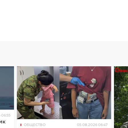
6
06
:
55
ик
ОБЩЕСТВО
05
.
08
.
2026
06
:
47