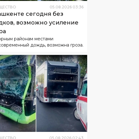
ЩЕСТВО
05
.
08
.
2026
03
:
36
ашкенте сегодня без
дков, возможно усиление
ра
орным районам местами
ковременный дождь, возможна гроза.
ЩЕСТВО
05
.
08
.
2026
02
:
43