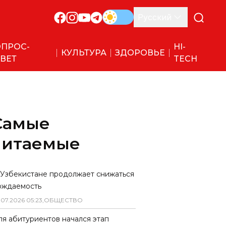
Русский
ПРОС-
HI-
КУЛЬТУРА
ЗДОРОВЬЕ
ВЕТ
TECH
Самые
читаемые
 Узбекистане продолжает снижаться
ождаемость
.
07
.
2026
05
:
23
,
ОБЩЕСТВО
ля абитуриентов начался этап