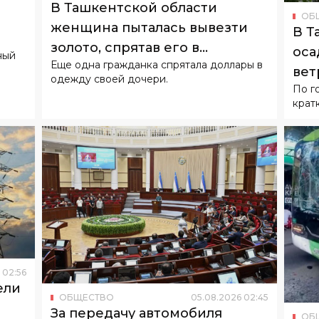
о
В Ташкентской области
ОБ
женщина пыталась вывезти
В Т
золото, спрятав его в
оса
ный
Еще одна гражданка спрятала доллары в
подгузнике ребенка
вет
одежду своей дочери.
По г
крат
02
:
56
ели
ОБЩЕСТВО
05
.
08
.
2026
02
:
45
За передачу автомобиля
ОБ