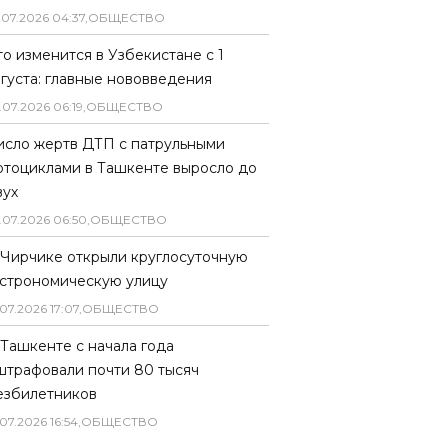
.
07
.
2026
04
:
37
,
ОБЩЕСТВО
то изменится в Узбекистане с 1
вгуста: главные нововведения
.
07
.
2026
06
:
19
,
ОБЩЕСТВО
исло жертв ДТП с патрульными
отоциклами в Ташкенте выросло до
вух
.
07
.
2026
06
:
50
,
ОБЩЕСТВО
 Чирчике открыли круглосуточную
астрономическую улицу
07
.
2026
17
:
07
,
ОБЩЕСТВО
 Ташкенте с начала года
штрафовали почти 80 тысяч
езбилетников
07
.
2026
16
:
54
,
ОБЩЕСТВО