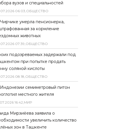
ыбора вузов и специальностей
.
07
.
2026
06
:
03
,
ОБЩЕСТВО
 Чирчике умерла пенсионерка,
штрафованная за кормление
ездомных животных
.
07
.
2026
07
:
39
,
ОБЩЕСТВО
роих подозреваемых задержали под
ашкентом при попытке продать
онну соляной кислоты
.
07
.
2026
08
:
18
,
ОБЩЕСТВО
 Индонезии семиметровый питон
роглотил местного жителя
07
.
2026
16
:
42
,
МИР
аида Мирзиёева заявила о
еобходимости увеличить количество
елёных зон в Ташкенте