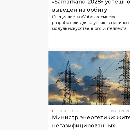
«Samarkand-2028» успешн
выведен на орбиту
Специалисты «Узбеккосмоса»
разработали для спутника специаль
модуль искусственного интеллекта.
ОБЩЕСТВО
05
.
08
.
2026
Министр энергетики: жит
негазифицированных