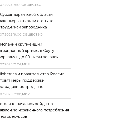
07
.
2026
16
:
54
,
ОБЩЕСТВО
 Сурхандарьинской области
раконьеры открыли огонь по
отрудникам заповедника
07
.
2026
19
:
00
,
ОБЩЕСТВО
 Испании крупнейший
играционный кризис: в Сеуту
рорвались до 60 тысяч человек
07
.
2026
17
:
04
,
МИР
ildberries и правительство России
отовят меры поддержки
острадавших продавцов
07
.
2026
17
:
08
,
МИР
 столице начались рейды по
ыявлению незаконного потребления
нергоресурсов