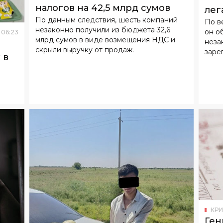
налогов на 42,5 млрд сумов
лег
По данным следствия, шесть компаний
По в
вве
незаконно получили из бюджета 32,6
он о
06
:
23
млрд сумов в виде возмещения НДС и
неза
скрыли выручку от продаж.
заре
 в
КР
Ген