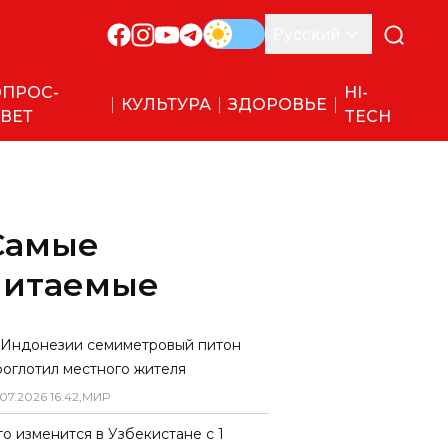
Русский
ПРОС-
HI-
КУЛЬТУРА
ЗДОРОВЬЕ
ВЕТ
TECH
Самые
читаемые
 Индонезии семиметровый питон
роглотил местного жителя
07
.
2026
16
:
42
,
МИР
то изменится в Узбекистане с 1