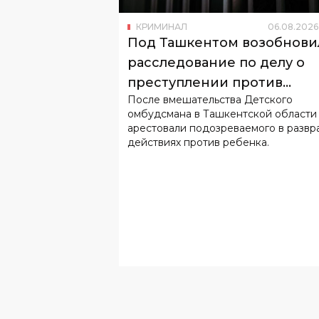
КРИМИНАЛ
06
.
08
.
2026
Под Ташкентом возобнови
расследование по делу о
преступлении против
После вмешательства Детского
несовершеннолетнего
омбудсмана в Ташкентской области
арестовали подозреваемого в развр
действиях против ребенка.