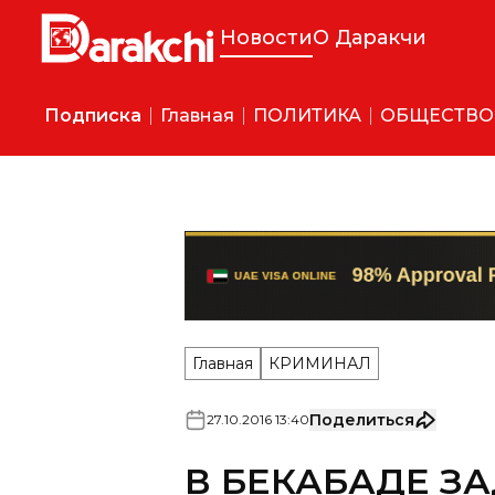
Новости
О Даракчи
Подписка
Главная
ПОЛИТИКА
ОБЩЕСТВО
Главная
КРИМИНАЛ
Поделиться
27
.
10
.
2016
13
:
40
В БЕКАБАДЕ З