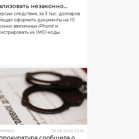
ализовать незаконно
ерсии следствия, за 3 тыс. долларов
зенные iPhone
бещал оформить документы на 10
конно ввезенных iPhone и
гистрировать их IMEI-коды.
ИМИНАЛ
06
.
08
.
2026
02
:
16
прокуратура сообщила о