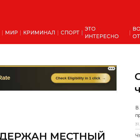
ЭТО
ВО
МИР
КРИМИНАЛ
СПОРТ
ИНТЕРЕСНО
ОТ
В
п
31
.
АДЕРЖАН МЕСТНЫЙ
Ч