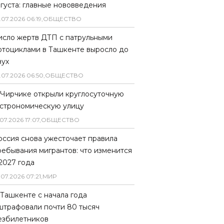
вгуста: главные нововведения
.
07
.
2026
06
:
19
,
ОБЩЕСТВО
исло жертв ДТП с патрульными
отоциклами в Ташкенте выросло до
вух
.
07
.
2026
06
:
50
,
ОБЩЕСТВО
 Чирчике открыли круглосуточную
астрономическую улицу
07
.
2026
17
:
07
,
ОБЩЕСТВО
оссия снова ужесточает правила
ребывания мигрантов: что изменится
 2027 года
.
07
.
2026
07
:
21
,
МИР
 Ташкенте с начала года
штрафовали почти 80 тысяч
езбилетников