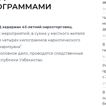
а
ЛОГРАММАМИ
29
Ч
м
 задержан 45-летний наркоторговец.
д
 мероприятий, в сумке у местного жителя
29
е четырёх килограммов наркотического
В
марихуана”.
г
головное дело, проводятся следственные
31
.
спублики Узбекистан.
Р
п
с
27
В
о
б