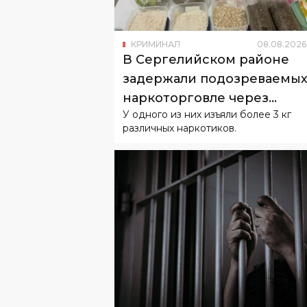
КРИМИНАЛ
08
.
08
.
2026
В Сергелийском районе
задержали подозреваемых
наркоторговле через
У одного из них изъяли более 3 кг
«закладки»
различных наркотиков.