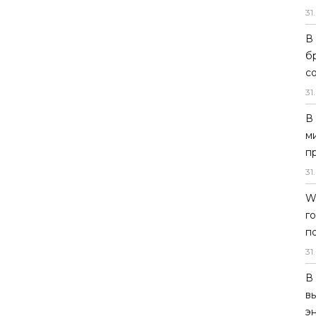
31
.
В
б
с
31
.
В
м
п
31
.
W
г
п
31
.
В
в
э