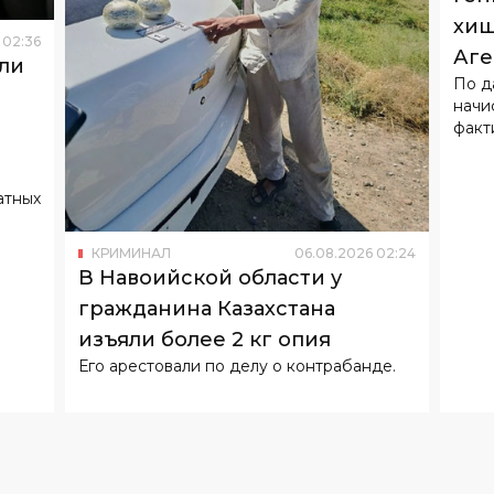
хищ
02
:
36
Аге
ли
По д
начи
факт
атных
КРИМИНАЛ
06
.
08
.
2026
02
:
24
В Навоийской области у
гражданина Казахстана
изъяли более 2 кг опия
Его арестовали по делу о контрабанде.