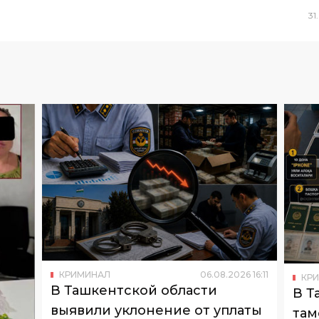
31
.
КРИМИНАЛ
06
.
08
.
2026
16
:
11
КР
В Ташкентской области
В Т
выявили уклонение от уплаты
там