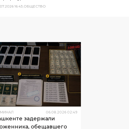
07
.
2026
16
:
43
,
ОБЩЕСТВО
ИМИНАЛ
06
.
08
.
2026
02
:
49
ашкенте задержали
оженника, обещавшего