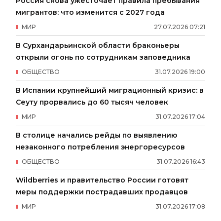
Россия снова ужесточает правила пребывания
мигрантов: что изменится с 2027 года
МИР
27
.
07
.
2026
07
:
21
В Сурхандарьинской области браконьеры
открыли огонь по сотрудникам заповедника
ОБЩЕСТВО
31
.
07
.
2026
19
:
00
В Испании крупнейший миграционный кризис: в
Сеуту прорвались до 60 тысяч человек
МИР
31
.
07
.
2026
17
:
04
В столице начались рейды по выявлению
незаконного потребления энергоресурсов
ОБЩЕСТВО
31
.
07
.
2026
16
:
43
Wildberries и правительство России готовят
меры поддержки пострадавших продавцов
МИР
31
.
07
.
2026
17
:
08