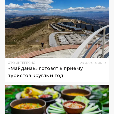
ЭТО ИНТЕРЕСНО
28
.
07
.
2026
06
:
10
«Майданак» готовят к приему
туристов круглый год