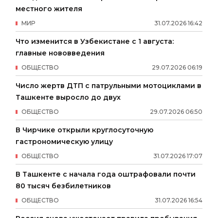
местного жителя
МИР
31
.
07
.
2026
16
:
42
Что изменится в Узбекистане с 1 августа:
главные нововведения
ОБЩЕСТВО
29
.
07
.
2026
06
:
19
Число жертв ДТП с патрульными мотоциклами в
Ташкенте выросло до двух
ОБЩЕСТВО
29
.
07
.
2026
06
:
50
В Чирчике открыли круглосуточную
гастрономическую улицу
ОБЩЕСТВО
31
.
07
.
2026
17
:
07
В Ташкенте с начала года оштрафовали почти
80 тысяч безбилетников
ОБЩЕСТВО
31
.
07
.
2026
16
:
54