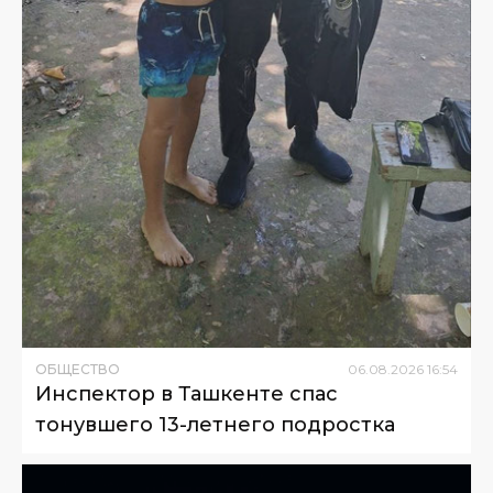
ОБЩЕСТВО
06
.
08
.
2026
16
:
54
Инспектор в Ташкенте спас
тонувшего 13-летнего подростка