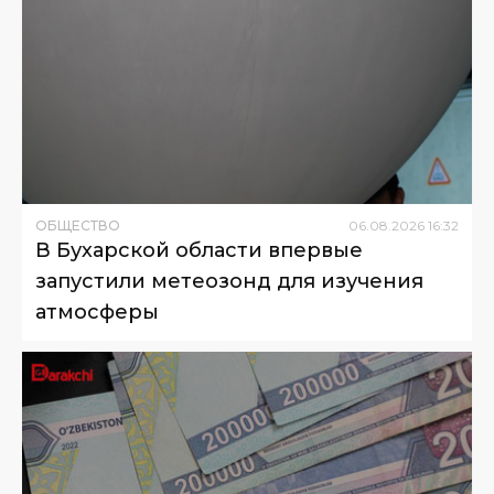
ОБЩЕСТВО
06
.
08
.
2026
16
:
32
В Бухарской области впервые
запустили метеозонд для изучения
атмосферы