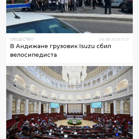
ОБЩЕСТВО
06
.
08
.
2026
11
:
27
В Андижане грузовик Isuzu сбил
велосипедиста