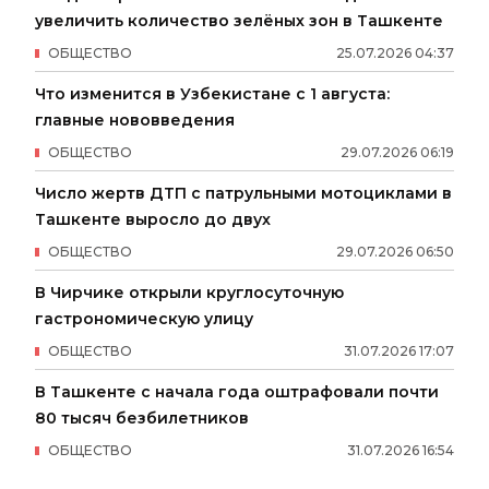
увеличить количество зелёных зон в Ташкенте
ОБЩЕСТВО
25
.
07
.
2026
04
:
37
Что изменится в Узбекистане с 1 августа:
главные нововведения
ОБЩЕСТВО
29
.
07
.
2026
06
:
19
Число жертв ДТП с патрульными мотоциклами в
Ташкенте выросло до двух
ОБЩЕСТВО
29
.
07
.
2026
06
:
50
В Чирчике открыли круглосуточную
гастрономическую улицу
ОБЩЕСТВО
31
.
07
.
2026
17
:
07
В Ташкенте с начала года оштрафовали почти
80 тысяч безбилетников
ОБЩЕСТВО
31
.
07
.
2026
16
:
54