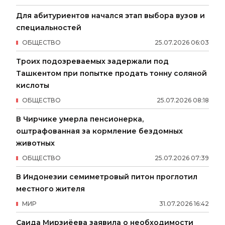
Для абитуриентов начался этап выбора вузов и
специальностей
ОБЩЕСТВО
25
.
07
.
2026
06
:
03
Троих подозреваемых задержали под
Ташкентом при попытке продать тонну соляной
кислоты
ОБЩЕСТВО
25
.
07
.
2026
08
:
18
В Чирчике умерла пенсионерка,
оштрафованная за кормление бездомных
животных
ОБЩЕСТВО
25
.
07
.
2026
07
:
39
В Индонезии семиметровый питон проглотил
местного жителя
МИР
31
.
07
.
2026
16
:
42
Саида Мирзиёева заявила о необходимости