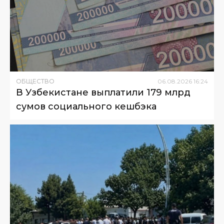
ОБЩЕСТВО
06
.
08
.
2026
16
:
24
В Узбекистане выплатили 179 млрд
сумов социального кешбэка