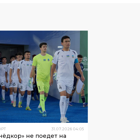
ОРТ
31
.
07
.
2026
04
:
05
нёдкор» не поедет на