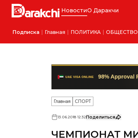
Новости
О Даракчи
Подписка
Главная
ПОЛИТИКА
ОБЩЕСТВО
Главная
СПОРТ
Поделиться
13
.
06
.
2018
12
:
32
ЧЕМПИОНАТ МИ