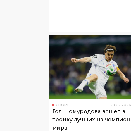
СПОРТ
28
.
07
.
2026
Гол Шомуродова вошел в
тройку лучших на чемпион
мира