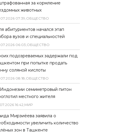
штрафованная за кормление
ездомных животных
.
07
.
2026
07
:
39
,
ОБЩЕСТВО
ля абитуриентов начался этап
ыбора вузов и специальностей
.
07
.
2026
06
:
03
,
ОБЩЕСТВО
роих подозреваемых задержали под
ашкентом при попытке продать
онну соляной кислоты
.
07
.
2026
08
:
18
,
ОБЩЕСТВО
 Индонезии семиметровый питон
роглотил местного жителя
07
.
2026
16
:
42
,
МИР
аида Мирзиёева заявила о
еобходимости увеличить количество
елёных зон в Ташкенте