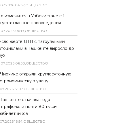
.
07
.
2026
04
:
37
,
ОБЩЕСТВО
то изменится в Узбекистане с 1
вгуста: главные нововведения
.
07
.
2026
06
:
19
,
ОБЩЕСТВО
исло жертв ДТП с патрульными
отоциклами в Ташкенте выросло до
вух
.
07
.
2026
06
:
50
,
ОБЩЕСТВО
 Чирчике открыли круглосуточную
астрономическую улицу
07
.
2026
17
:
07
,
ОБЩЕСТВО
 Ташкенте с начала года
штрафовали почти 80 тысяч
езбилетников
07
.
2026
16
:
54
,
ОБЩЕСТВО