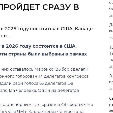
о
ПРОЙДЕТ СРАЗУ В
б
25
Д
в 2026 году состоится в США, Канаде
в
ны...
25
 в 2026 году состоится в США,
Т
эти страны были выбраны в рамках
Т
т
25
них оставалось Марокко. Выбор сделали
В
ронного голосования делегатов конгресса.
п
тдали свои голоса 65 делегатов. За
31
.
ало 134 человека. Один из делегатов
С
стать первым, где сразятся 48 сборных. Не
н
з
ать уже ЧМ в Катаре через четыре года.