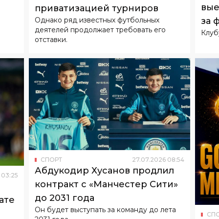
вые
приватизацией турниров
за 
Однако ряд известных футбольных
деятелей продолжает требовать его
Клуб
отставки.
СПОРТ
27
.
07
.
2026
08
:
54
Абдукодир Хусанов продлил
03
:
25
контракт с «Манчестер Сити»
до 2031 года
ате
Он будет выступать за команду до лета
СП