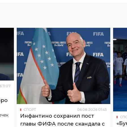
6
11
:
07
вро
СПОРТ
06
.
08
.
2026
01
:
45
ечек
Инфантино сохранил пост
СП
«Бу
главы ФИФА после скандала с