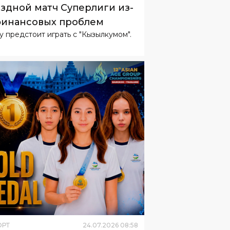
здной матч Суперлиги из-
финансовых проблем
у предстоит играть с "Кызылкумом".
ОРТ
24
.
07
.
2026
08
:
58