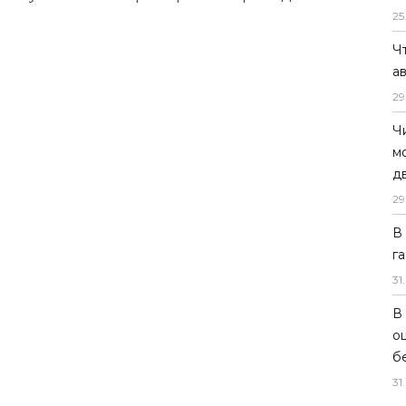
25
Ч
а
29
Ч
м
д
29
В
г
31
.
В
о
б
31
.