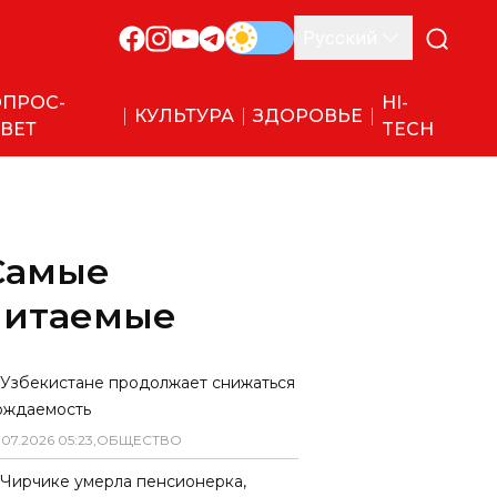
Русский
ПРОС-
HI-
КУЛЬТУРА
ЗДОРОВЬЕ
ВЕТ
TECH
Самые
читаемые
 Узбекистане продолжает снижаться
ождаемость
.
07
.
2026
05
:
23
,
ОБЩЕСТВО
 Чирчике умерла пенсионерка,