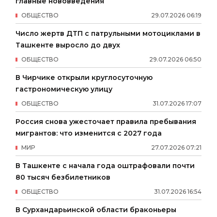
главные нововведения
ОБЩЕСТВО
29
.
07
.
2026
06
:
19
Число жертв ДТП с патрульными мотоциклами в
Ташкенте выросло до двух
ОБЩЕСТВО
29
.
07
.
2026
06
:
50
В Чирчике открыли круглосуточную
гастрономическую улицу
ОБЩЕСТВО
31
.
07
.
2026
17
:
07
Россия снова ужесточает правила пребывания
мигрантов: что изменится с 2027 года
МИР
27
.
07
.
2026
07
:
21
В Ташкенте с начала года оштрафовали почти
80 тысяч безбилетников
ОБЩЕСТВО
31
.
07
.
2026
16
:
54
В Сурхандарьинской области браконьеры