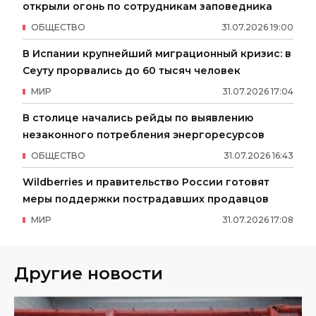
открыли огонь по сотрудникам заповедника
ОБЩЕСТВО
31
.
07
.
2026
19
:
00
В Испании крупнейший миграционный кризис: в
Сеуту прорвались до 60 тысяч человек
МИР
31
.
07
.
2026
17
:
04
В столице начались рейды по выявлению
незаконного потребления энергоресурсов
ОБЩЕСТВО
31
.
07
.
2026
16
:
43
Wildberries и правительство России готовят
меры поддержки пострадавших продавцов
МИР
31
.
07
.
2026
17
:
08
Другие новости