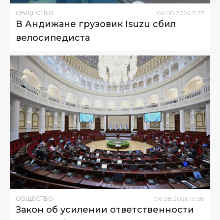
ОБЩЕСТВО
06
.
08
.
2026
11
:
27
В Андижане грузовик Isuzu сбил
велосипедиста
ОБЩЕСТВО
06
.
08
.
2026
10
:
58
Закон об усилении ответственности