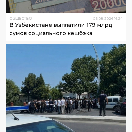
ОБЩЕСТВО
06
.
08
.
2026
16
:
24
В Узбекистане выплатили 179 млрд
сумов социального кешбэка