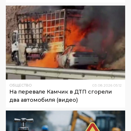
ОБЩЕСТВО
03
.
08
.
2026
05
:
12
На перевале Камчик в ДТП сгорели
два автомобиля (видео)