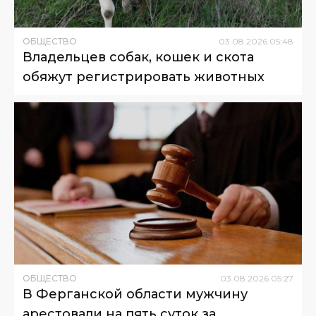
ОБЩЕСТВО
03
.
08
.
2026
05
:
48
Владельцев собак, кошек и скота
обяжут регистрировать животных
ОБЩЕСТВО
03
.
08
.
2026
05
:
27
В Ферганской области мужчину
арестовали на пять суток за