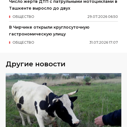
Число жертв ДТП с патрульными мотоциклами в
Ташкенте выросло до двух
ОБЩЕСТВО
29
.
07
.
2026
06
:
50
В Чирчике открыли круглосуточную
гастрономическую улицу
ОБЩЕСТВО
31
.
07
.
2026
17
:
07
Другие новости