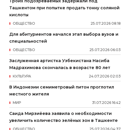
Троих подозреваемых задержали под
Ташкентом при попытке продать тонну соляной
кислоты
ОБЩЕСТВО
25
.
07
.
2026
08
:
18
Для абитуриентов начался этап выбора вузов и
специальностей
ОБЩЕСТВО
25
.
07
.
2026
06
:
03
Заслуженная артистка Узбекистана Насиба
Мадрахимова скончалась в возрасте 80 лет
КУЛЬТУРА
24
.
07
.
2026
02
:
03
В Индонезии семиметровый питон проглотил
местного жителя
МИР
31
.
07
.
2026
16
:
42
Саида Мирзиёева заявила о необходимости
увеличить количество зелёных зон в Ташкенте
ОБЩЕСТВО
25
.
07
.
2026
04
:
37