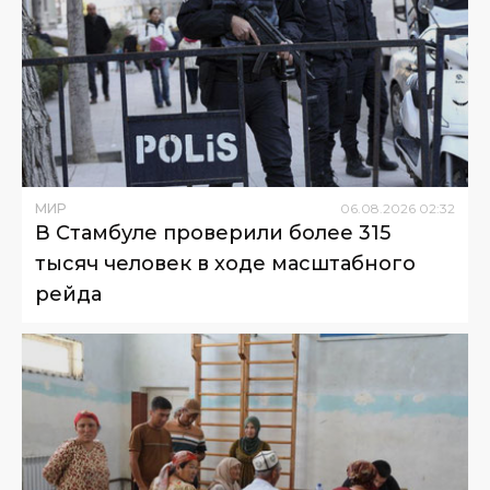
МИР
06
.
08
.
2026
02
:
32
В Стамбуле проверили более 315
тысяч человек в ходе масштабного
рейда