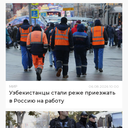
МИР
06
.
08
.
2026
10
:
00
Узбекистанцы стали реже приезжать
в Россию на работу