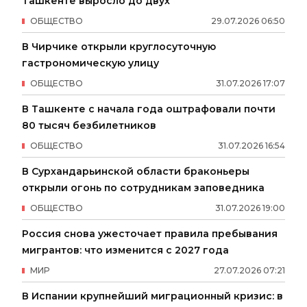
Ташкенте выросло до двух
ОБЩЕСТВО
29
.
07
.
2026
06
:
50
В Чирчике открыли круглосуточную
гастрономическую улицу
ОБЩЕСТВО
31
.
07
.
2026
17
:
07
В Ташкенте с начала года оштрафовали почти
80 тысяч безбилетников
ОБЩЕСТВО
31
.
07
.
2026
16
:
54
В Сурхандарьинской области браконьеры
открыли огонь по сотрудникам заповедника
ОБЩЕСТВО
31
.
07
.
2026
19
:
00
Россия снова ужесточает правила пребывания
мигрантов: что изменится с 2027 года
МИР
27
.
07
.
2026
07
:
21
В Испании крупнейший миграционный кризис: в