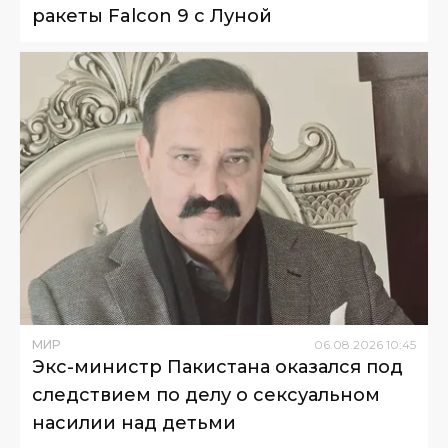
ракеты Falcon 9 с Луной
МИР
06
.
08
.
2026
10
:
45
Экс-министр Пакистана оказался под
следствием по делу о сексуальном
насилии над детьми