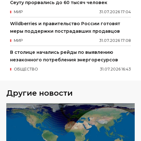
Сеуту прорвались до 60 тысяч человек
МИР
31
.
07
.
2026
17
:
04
Wildberries и правительство России готовят
меры поддержки пострадавших продавцов
МИР
31
.
07
.
2026
17
:
08
В столице начались рейды по выявлению
незаконного потребления энергоресурсов
ОБЩЕСТВО
31
.
07
.
2026
16
:
43
Другие новости