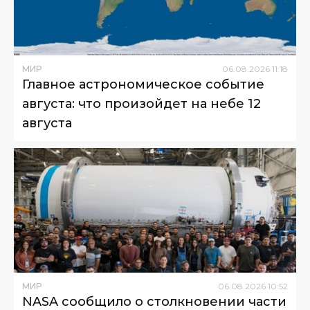
МИР
06
.
08
.
2026
11
:
18
Главное астрономическое событие
августа: что произойдет на небе 12
августа
МИР
06
.
08
.
2026
10
:
52
NASA сообщило о столкновении части