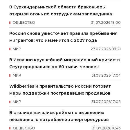
В Сурхандарьинской области браконьеры
открыли огонь по сотрудникам заповедника
ОБЩЕСТВО
31
.
07
.
2026
19
:
00
Россия снова ужесточает правила пребывания
мигрантов: что изменится с 2027 года
МИР
27
.
07
.
2026
07
:
21
В Испании крупнейший миграционный кризис: в
Сеуту прорвались до 60 тысяч человек
МИР
31
.
07
.
2026
17
:
04
Wildberries и правительство России готовят
меры поддержки пострадавших продавцов
МИР
31
.
07
.
2026
17
:
08
В столице начались рейды по выявлению
незаконного потребления энергоресурсов
ОБЩЕСТВО
31
.
07
.
2026
16
:
43