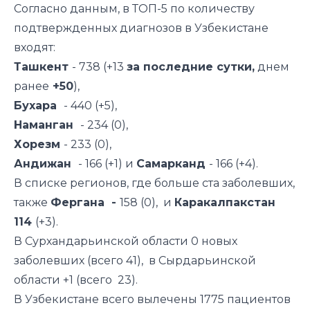
Согласно данным, в ТОП-5 по количеству
подтвержденных диагнозов в Узбекистане
входят:
Ташкент
- 738 (+13
за последние сутки,
днем
ранее
+50
),
Бухара
- 440 (+5),
Наманган
- 234 (0),
Хорезм
- 233 (0),
Андижан
- 166 (+1) и
Самарканд
- 166 (+4).
В списке регионов, где больше ста заболевших,
также
Фергана -
158 (0), и
Каракалпакстан
114
(+3).
В Сурхандарьинской области 0 новых
заболевших (всего 41), в Сырдарьинской
области +1 (всего 23).
В Узбекистане всего вылечены 1775 пациентов