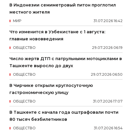
В Индонезии семиметровый питон проглотил
местного жителя
МИР
31
.
07
.
2026
16
:
42
Что изменится в Узбекистане с 1 августа:
главные нововведения
ОБЩЕСТВО
29
.
07
.
2026
06
:
19
Число жертв ДТП с патрульными мотоциклами в
Ташкенте выросло до двух
ОБЩЕСТВО
29
.
07
.
2026
06
:
50
В Чирчике открыли круглосуточную
гастрономическую улицу
ОБЩЕСТВО
31
.
07
.
2026
17
:
07
В Ташкенте с начала года оштрафовали почти
80 тысяч безбилетников
ОБЩЕСТВО
31
.
07
.
2026
16
:
54