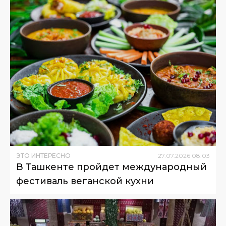
ЭТО ИНТЕРЕСНО
27
.
07
.
2026
08
:
03
В Ташкенте пройдет международный
фестиваль веганской кухни