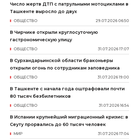
Число жертв ДТП с патрульными мотоциклами в
Ташкенте выросло до двух
ОБЩЕСТВО
29
.
07
.
2026
06
:
50
В Чирчике открыли круглосуточную
гастрономическую улицу
ОБЩЕСТВО
31
.
07
.
2026
17
:
07
В Сурхандарьинской области браконьеры
открыли огонь по сотрудникам заповедника
ОБЩЕСТВО
31
.
07
.
2026
19
:
00
В Ташкенте с начала года оштрафовали почти
80 тысяч безбилетников
ОБЩЕСТВО
31
.
07
.
2026
16
:
54
В Испании крупнейший миграционный кризис: в
Сеуту прорвались до 60 тысяч человек
МИР
31
.
07
.
2026
17
:
04