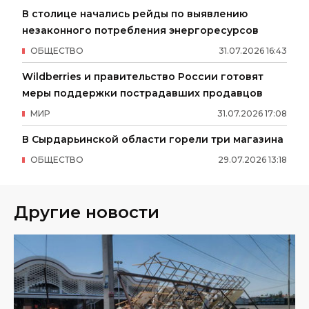
В столице начались рейды по выявлению
незаконного потребления энергоресурсов
ОБЩЕСТВО
31
.
07
.
2026
16
:
43
Wildberries и правительство России готовят
меры поддержки пострадавших продавцов
МИР
31
.
07
.
2026
17
:
08
В Сырдарьинской области горели три магазина
ОБЩЕСТВО
29
.
07
.
2026
13
:
18
Другие новости