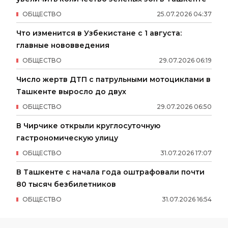
ОБЩЕСТВО
25
.
07
.
2026
04
:
37
Что изменится в Узбекистане с 1 августа:
главные нововведения
ОБЩЕСТВО
29
.
07
.
2026
06
:
19
Число жертв ДТП с патрульными мотоциклами в
Ташкенте выросло до двух
ОБЩЕСТВО
29
.
07
.
2026
06
:
50
В Чирчике открыли круглосуточную
гастрономическую улицу
ОБЩЕСТВО
31
.
07
.
2026
17
:
07
В Ташкенте с начала года оштрафовали почти
80 тысяч безбилетников
ОБЩЕСТВО
31
.
07
.
2026
16
:
54