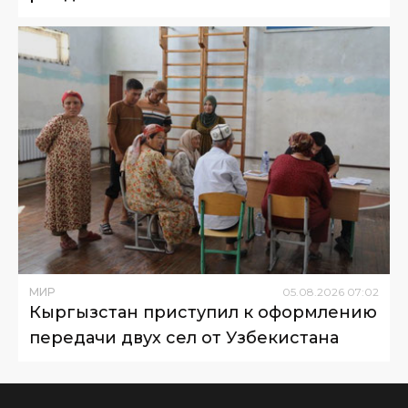
МИР
05
.
08
.
2026
07
:
02
Кыргызстан приступил к оформлению
передачи двух сел от Узбекистана