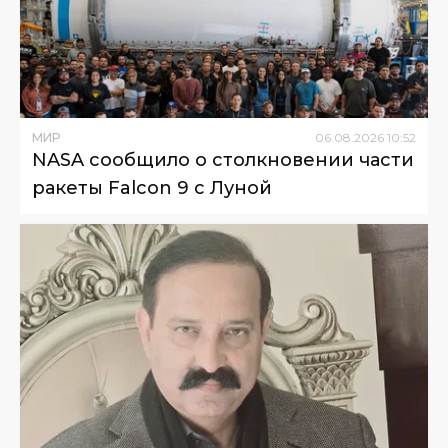
МИР
06
.
08
.
2026
10
:
52
NASA сообщило о столкновении части
ракеты Falcon 9 с Луной