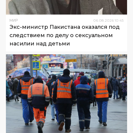
МИР
06
.
08
.
2026
10
:
45
Экс-министр Пакистана оказался под
следствием по делу о сексуальном
насилии над детьми