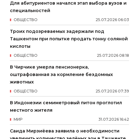
Для абитуриентов начался этап выбора вузов и
специальностей
ОБЩЕСТВО
25
.
07
.
2026
06
:
03
Троих подозреваемых задержали под
Ташкентом при попытке продать тонну соляной
кислоты
ОБЩЕСТВО
25
.
07
.
2026
08
:
18
В Чирчике умерла пенсионерка,
оштрафованная за кормление бездомных
животных
ОБЩЕСТВО
25
.
07
.
2026
07
:
39
В Индонезии семиметровый питон проглотил
местного жителя
МИР
31
.
07
.
2026
16
:
42
Саида Мирзиёева заявила о необходимости
увеличить количество зелёных зон в Ташкенте