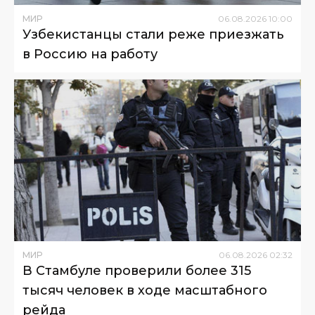
МИР
06
.
08
.
2026
10
:
00
Узбекистанцы стали реже приезжать
в Россию на работу
МИР
06
.
08
.
2026
02
:
32
В Стамбуле проверили более 315
тысяч человек в ходе масштабного
рейда