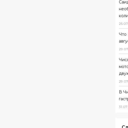
Саи
нео
коли
25
.
07
Что 
авгу
29
.
07
Чис
мот
дву
29
.
07
В Ч
гас
31
.
07
.
Сл