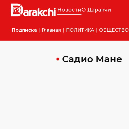
Новости
О Даракчи
Подписка
Главная
ПОЛИТИКА
ОБЩЕСТВО
Садио Мане