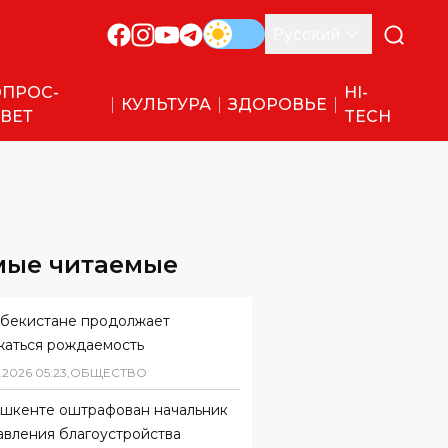
Русский
ПРОС-
HI-
КУЛЬТУРА
ЗДОРОВЬЕ
ВЕТ
TECH
мые читаемые
збекистане продолжает
жаться рождаемость
.
2026
05
:
23
,
ОБЩЕСТВО
ашкенте оштрафован начальник
авления благоустройства