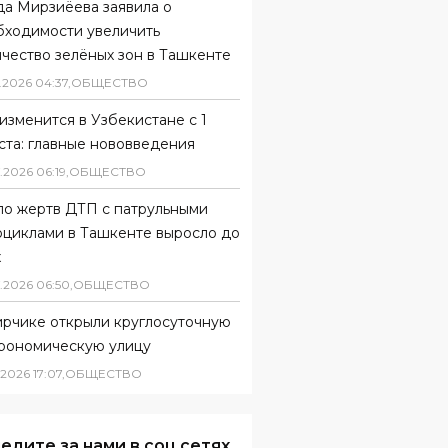
да Мирзиёева заявила о
бходимости увеличить
чество зелёных зон в Ташкенте
.
2026
04
:
37
,
ОБЩЕСТВО
изменится в Узбекистане с 1
ста: главные нововведения
.
2026
06
:
19
,
ОБЩЕСТВО
ло жертв ДТП с патрульными
оциклами в Ташкенте выросло до
х
.
2026
06
:
50
,
ОБЩЕСТВО
ирчике открыли круглосуточную
трономическую улицу
2026
17
:
07
,
ОБЩЕСТВО
едите за нами в соц.сетях