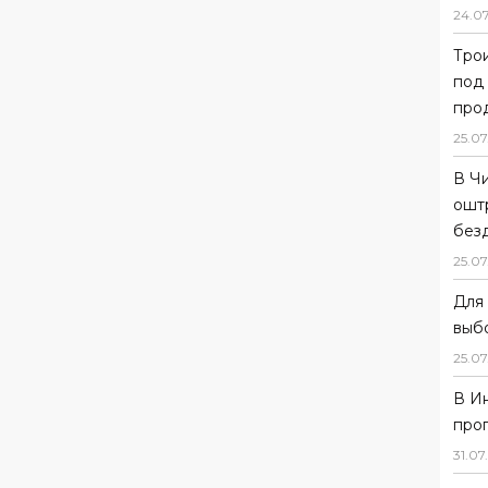
24
.
0
Тро
под
прод
25
.
07
В Ч
ошт
без
25
.
07
Для 
выб
25
.
07
В И
про
31
.
07
.