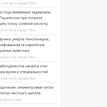
7
.
2026
08
:
10
,
ОБЩЕСТВО
их подозреваемых задержали
 Ташкентом при попытке
ать тонну соляной кислоты
.
2026
08
:
18
,
ОБЩЕСТВО
ирчике умерла пенсионерка,
рафованная за кормление
домных животных
.
2026
07
:
39
,
ОБЩЕСТВО
абитуриентов начался этап
ора вузов и специальностей
.
2026
06
:
03
,
ОБЩЕСТВО
ндонезии семиметровый питон
глотил местного жителя
2026
16
:
42
,
МИР