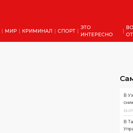
ЭТО
ВО
МИР
КРИМИНАЛ
СПОРТ
ИНТЕРЕСНО
ОТ
Са
В У
сни
25
.
07
В Т
Упр