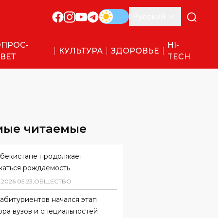
Русский
ПРОС-
HI-
КУЛЬТУРА
ЗДОРОВЬЕ
ВЕТ
TECH
мые читаемые
збекистане продолжает
жаться рождаемость
.
2026
05
:
23
,
ОБЩЕСТВО
абитуриентов начался этап
ора вузов и специальностей