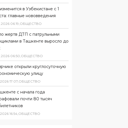
изменится в Узбекистане с 1
ста: главные нововведения
.
2026
06
:
19
,
ОБЩЕСТВО
ло жертв ДТП с патрульными
оциклами в Ташкенте выросло до
х
.
2026
06
:
50
,
ОБЩЕСТВО
ирчике открыли круглосуточную
трономическую улицу
2026
17
:
07
,
ОБЩЕСТВО
шкенте с начала года
рафовали почти 80 тысяч
билетников
2026
16
:
54
,
ОБЩЕСТВО