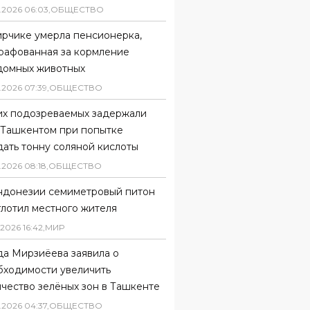
.
2026
06
:
03
,
ОБЩЕСТВО
ирчике умерла пенсионерка,
рафованная за кормление
домных животных
.
2026
07
:
39
,
ОБЩЕСТВО
их подозреваемых задержали
 Ташкентом при попытке
ать тонну соляной кислоты
.
2026
08
:
18
,
ОБЩЕСТВО
ндонезии семиметровый питон
глотил местного жителя
2026
16
:
42
,
МИР
да Мирзиёева заявила о
бходимости увеличить
чество зелёных зон в Ташкенте
.
2026
04
:
37
,
ОБЩЕСТВО