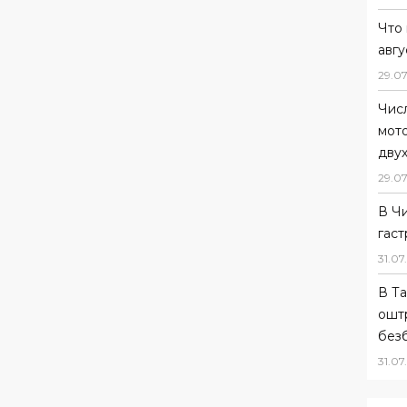
Что 
авгу
29
.
07
Чис
мот
дву
29
.
07
В Ч
гас
31
.
07
.
В Та
ошт
без
31
.
07
.