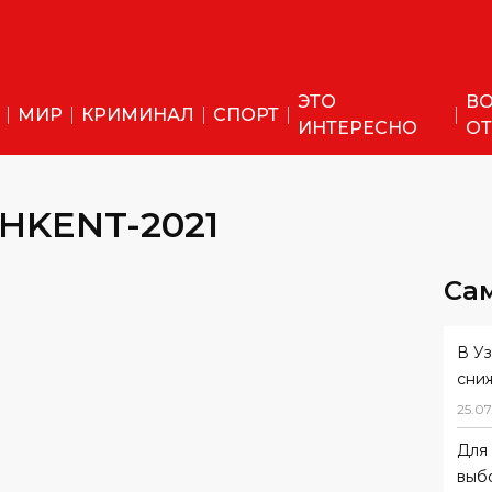
ЭТО
ВО
МИР
КРИМИНАЛ
СПОРТ
ИНТЕРЕСНО
ОТ
HKENT-2021
Са
В У
сни
25
.
07
Для 
выб