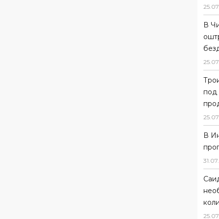
25
.
07
В Ч
ошт
без
25
.
07
Тро
под
прод
25
.
07
В И
про
31
.
07
.
Саи
нео
коли
25
.
07