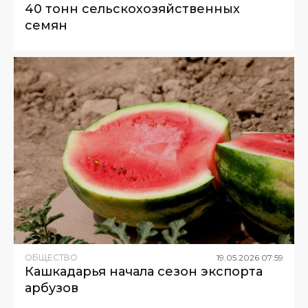
40 тонн сельскохозяйственных
семян
ОБЩЕСТВО
19
.
05
.
2026
07
:
59
Кашкадарья начала сезон экспорта
арбузов