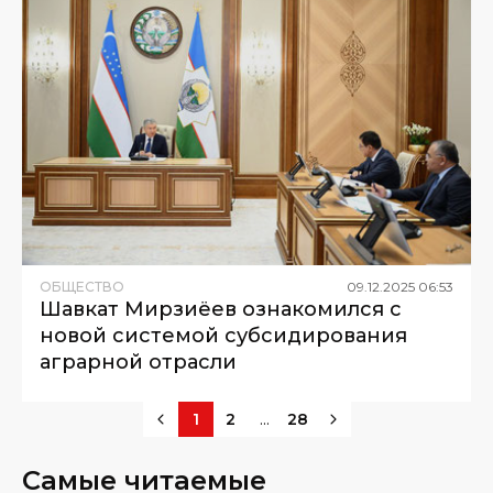
ОБЩЕСТВО
09
.
12
.
2025
06
:
53
Шавкат Мирзиёев ознакомился с
новой системой субсидирования
аграрной отрасли
...
1
2
28
Самые читаемые