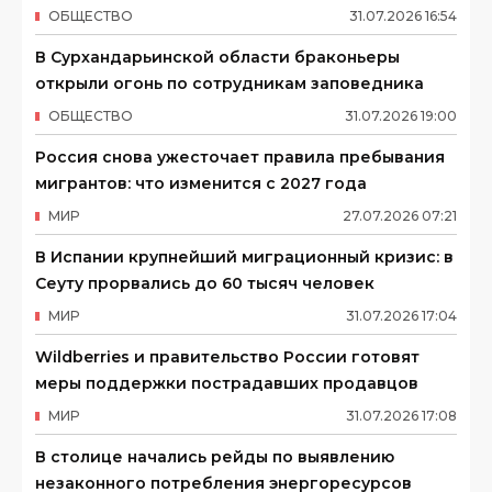
ОБЩЕСТВО
31
.
07
.
2026
16
:
54
В Сурхандарьинской области браконьеры
открыли огонь по сотрудникам заповедника
ОБЩЕСТВО
31
.
07
.
2026
19
:
00
Россия снова ужесточает правила пребывания
мигрантов: что изменится с 2027 года
МИР
27
.
07
.
2026
07
:
21
В Испании крупнейший миграционный кризис: в
Сеуту прорвались до 60 тысяч человек
МИР
31
.
07
.
2026
17
:
04
Wildberries и правительство России готовят
меры поддержки пострадавших продавцов
МИР
31
.
07
.
2026
17
:
08
В столице начались рейды по выявлению
незаконного потребления энергоресурсов