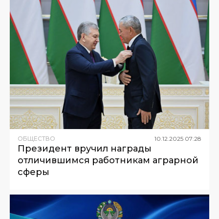
ОБЩЕСТВО
10
.
12
.
2025
07
:
28
Президент вручил награды
отличившимся работникам аграрной
сферы