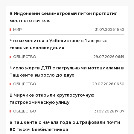
В Индонезии семиметровый питон проглотил
местного жителя
МИР
31
.
07
.
2026
16
:
42
Что изменится в Узбекистане с 1 августа:
главные нововведения
ОБЩЕСТВО
29
.
07
.
2026
06
:
19
Число жертв ДТП с патрульными мотоциклами в
Ташкенте выросло до двух
ОБЩЕСТВО
29
.
07
.
2026
06
:
50
В Чирчике открыли круглосуточную
гастрономическую улицу
ОБЩЕСТВО
31
.
07
.
2026
17
:
07
В Ташкенте с начала года оштрафовали почти
80 тысяч безбилетников