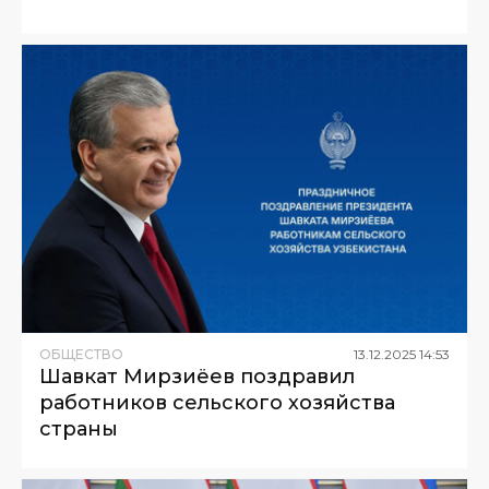
ОБЩЕСТВО
13
.
12
.
2025
14
:
53
Шавкат Мирзиёев поздравил
работников сельского хозяйства
страны