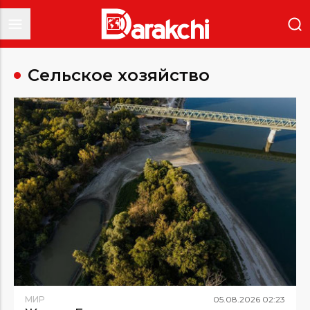
Сельское хозяйство
МИР
05
.
08
.
2026
02
:
23