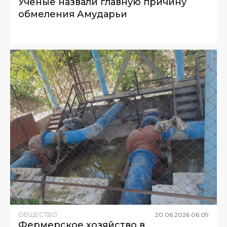
Ученые назвали главную причину
обмеления Амударьи
ОБЩЕСТВО
20
.
06
.
2026
06
:
09
Фермерское хозяйство в