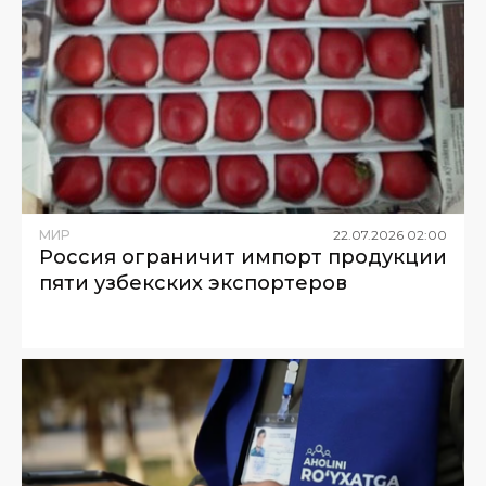
МИР
22
.
07
.
2026
02
:
00
Россия ограничит импорт продукции
пяти узбекских экспортеров