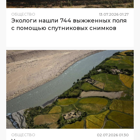
ОБЩЕСТВО
13
.
07
.
2026
01
:
27
Экологи нашли 744 выжженных поля
с помощью спутниковых снимков
ОБЩЕСТВО
02
.
07
.
2026
01
:
30