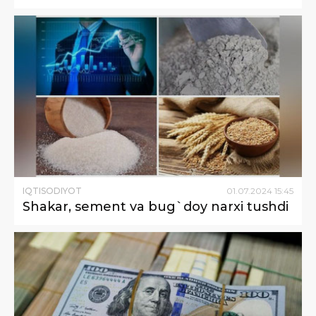
IQTISODIYOT
01
.
07
.
2024
15
:
45
Shakar, sement va bug`doy narxi tushdi