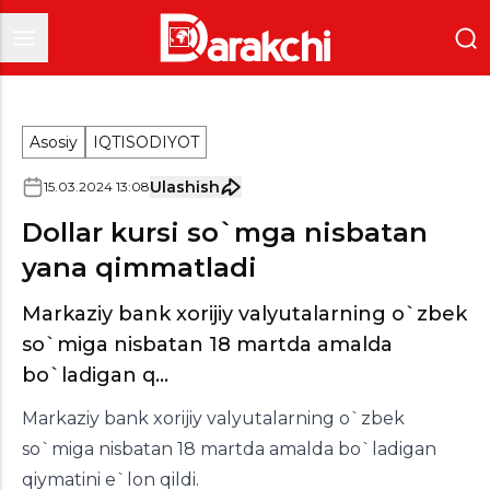
Asosiy
IQTISODIYOT
Ulashish
15
.
03
.
2024
13
:
08
Dollar kursi so`mga nisbatan
yana qimmatladi
Markaziy bank xorijiy valyutalarning o`zbek
so`miga nisbatan 18 martda amalda
bo`ladigan q...
Markaziy bank xorijiy valyutalarning o`zbek
so`miga nisbatan 18 martda amalda bo`ladigan
qiymatini e`lon qildi.