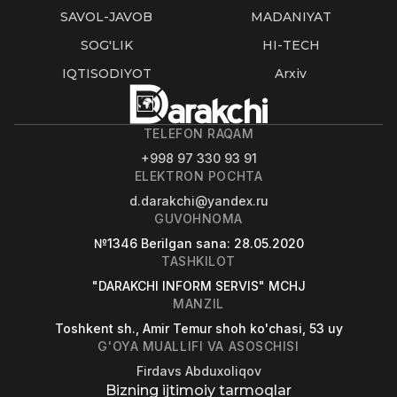
SAVOL-JAVOB
MADANIYAT
SOG'LIK
HI-TECH
IQTISODIYOT
Arxiv
TELEFON RAQAM
+998 97 330 93 91
ELEKTRON POCHTA
d.darakchi@yandex.ru
GUVOHNOMA
№1346
Berilgan sana
: 28.05.2020
TASHKILOT
"DARAKCHI INFORM SERVIS" MCHJ
MANZIL
Toshkent sh., Amir Temur shoh ko'chasi, 53 uy
G'OYA MUALLIFI VA ASOSCHISI
Firdavs Abduxoliqov
Bizning ijtimoiy tarmoqlar