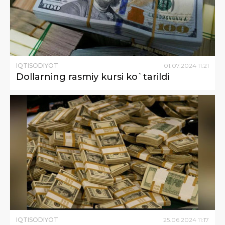
IQTISODIYOT
01
.
07
.
2024
11
:
21
Dollarning rasmiy kursi ko`tarildi
IQTISODIYOT
25
.
06
.
2024
11
:
17