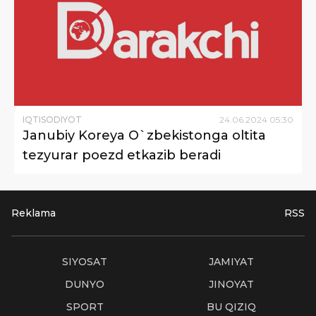
IQTISODIYOT
24
.
06
.
2024
05
:
30
Janubiy Koreya O`zbekistonga oltita
tezyurar poezd etkazib beradi
Reklama
RSS
SIYOSAT
JAMIYAT
DUNYO
JINOYAT
SPORT
BU QIZIQ