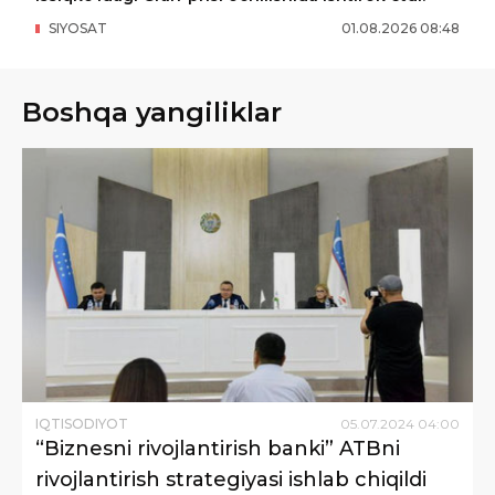
SIYOSAT
01
.
08
.
2026
08
:
48
Boshqa yangiliklar
IQTISODIYOT
05
.
07
.
2024
04
:
00
“Biznesni rivojlantirish banki” ATBni
rivojlantirish strategiyasi ishlab chiqildi