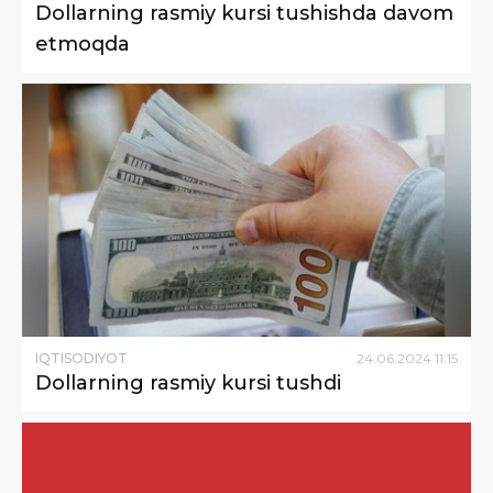
Dollarning rasmiy kursi tushishda davom
etmoqda
IQTISODIYOT
24
.
06
.
2024
11
:
15
Dollarning rasmiy kursi tushdi