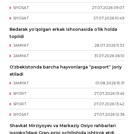
SIYOSAT
27
.
07
.
2026
09
:
07
SIYOSAT
27
.
07
.
2026
10
:
49
Bedarak yo‘qolgan erkak ishxonasida o‘lik holda
topildi
JAMIYAT
28
.
07
.
2026
11
:
32
JAMIYAT
31
.
07
.
2026
06
:
10
O‘zbekistonda barcha hayvonlarga “pasport” joriy
etiladi
JAMIYAT
01
.
08
.
2026
15
:
31
SPORT
27
.
07
.
2026
13
:
45
SPORT
27
.
07
.
2026
13
:
42
SIYOSAT
27
.
07
.
2026
12
:
36
Shavkat Mirziyoyev va Markaziy Osiyo rahbarlari
Issiqko‘ldagi Gran-prisi ochilishida ishtirok etdi.