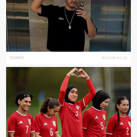
DUNYO
BUGUN
04
:
22