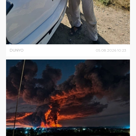
DUNYO
05
.
08
.
2026
10
:
23