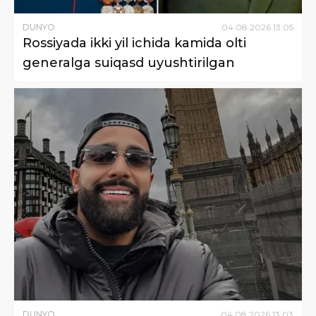
DUNYO
04
.
08
.
2026
13
:
05
Rossiyada ikki yil ichida kamida olti
generalga suiqasd uyushtirilgan
DUNYO
04
.
08
.
2026
13
:
03