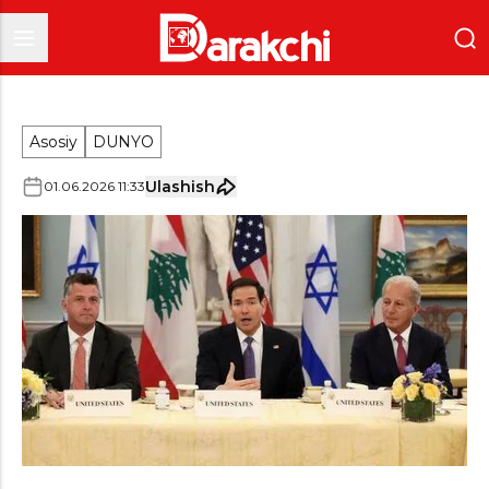
Asosiy
DUNYO
Ulashish
01
.
06
.
2026
11
:
33