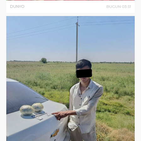
DUNYO
BUGUN
03
:
51