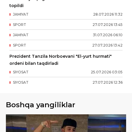
topildi
JAMIYAT
28
.
07
.
2026
11
:
32
SPORT
27
.
07
.
2026
13
:
45
JAMIYAT
31
.
07
.
2026
06
:
10
SPORT
27
.
07
.
2026
13
:
42
Prezident Tanzila Norboevani "El-yurt hurmati"
ordeni bilan taqdirladi
SIYOSAT
25
.
07
.
2026
03
:
05
SIYOSAT
27
.
07
.
2026
12
:
36
Boshqa yangiliklar