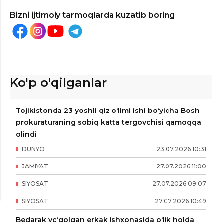
Bizni ijtimoiy tarmoqlarda kuzatib boring
Ko'p o'qilganlar
Tojikistonda 23 yoshli qiz o‘limi ishi bo‘yicha Bosh
prokuraturaning sobiq katta tergovchisi qamoqqa
olindi
DUNYO
23
.
07
.
2026
10
:
31
JAMIYAT
27
.
07
.
2026
11
:
00
SIYOSAT
27
.
07
.
2026
09
:
07
SIYOSAT
27
.
07
.
2026
10
:
49
Bedarak yo‘qolgan erkak ishxonasida o‘lik holda