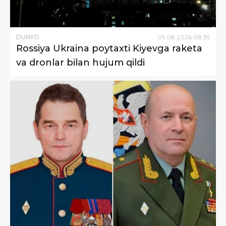
DUNYO
05
.
08
.
2026
08
:
35
Rossiya Ukraina poytaxti Kiyevga raketa
va dronlar bilan hujum qildi