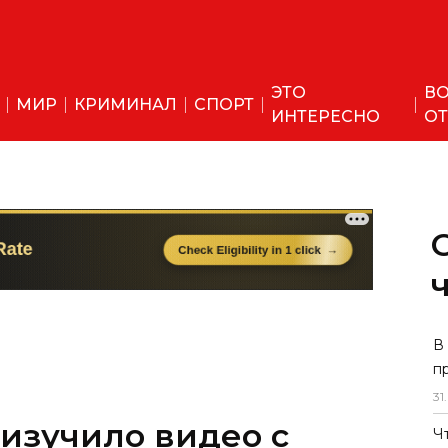
ЭТО
ВО
МИР
КРИМИНАЛ
СПОРТ
ИНТЕРЕСНО
ОТ
В
п
31
.
изучило видео с
Ч