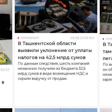
КРИМИНАЛ
06
.
08
.
2026
16
:
11
КР
В Ташкентской области
В Т
выявили уклонение от уплаты
там
налогов на 42,5 млрд сумов
лег
По данным следствия, шесть компаний
По в
вве
незаконно получили из бюджета 32,6
он о
06
:
23
млрд сумов в виде возмещения НДС и
неза
скрыли выручку от продаж.
заре
 в