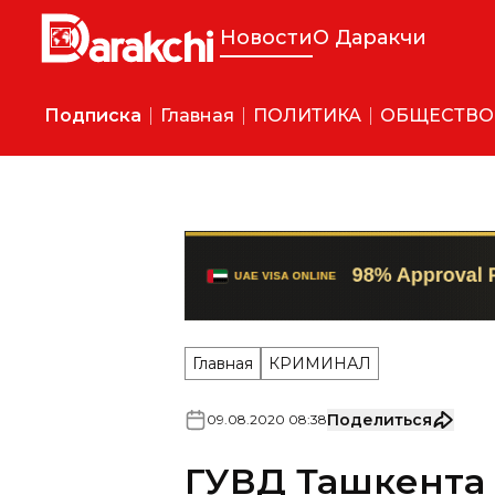
Новости
О Даракчи
Подписка
Главная
ПОЛИТИКА
ОБЩЕСТВО
Главная
КРИМИНАЛ
Поделиться
09
.
08
.
2020
08
:
38
ГУВД Ташкента 