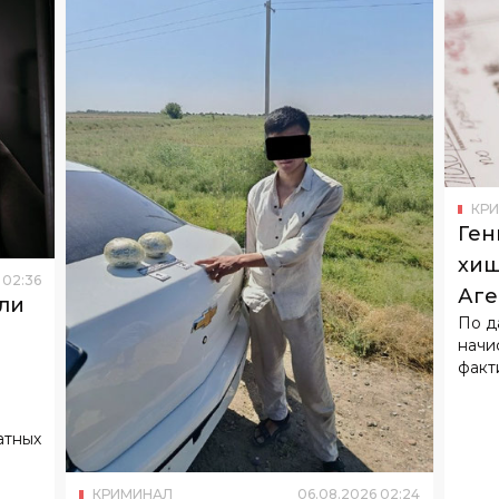
КР
Ген
хищ
02
:
36
Аге
ли
По д
начи
факт
атных
КРИМИНАЛ
06
.
08
.
2026
02
:
24