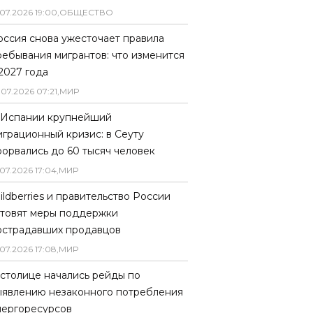
07
.
2026
19
:
00
,
ОБЩЕСТВО
оссия снова ужесточает правила
ребывания мигрантов: что изменится
 2027 года
.
07
.
2026
07
:
21
,
МИР
 Испании крупнейший
играционный кризис: в Сеуту
рорвались до 60 тысяч человек
07
.
2026
17
:
04
,
МИР
ildberries и правительство России
отовят меры поддержки
острадавших продавцов
07
.
2026
17
:
08
,
МИР
 столице начались рейды по
ыявлению незаконного потребления
нергоресурсов