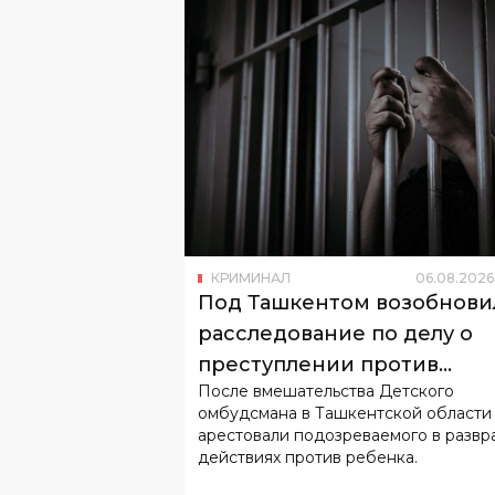
КРИМИНАЛ
06
.
08
.
2026
Под Ташкентом возобнови
расследование по делу о
преступлении против
После вмешательства Детского
несовершеннолетнего
омбудсмана в Ташкентской области
арестовали подозреваемого в развр
действиях против ребенка.