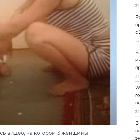
31
.
Р
п
с
27
В
м
п
31
.
W
г
п
31
.
В
в
ось видео, на котором 3 женщины
э