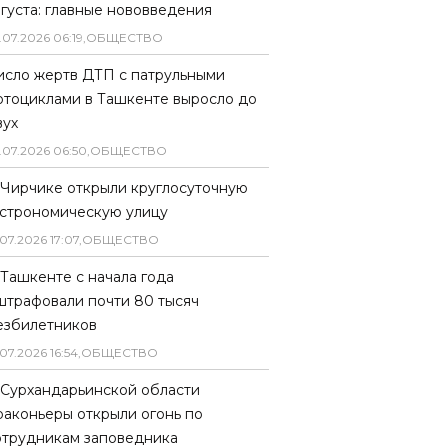
вгуста: главные нововведения
.
07
.
2026
06
:
19
,
ОБЩЕСТВО
исло жертв ДТП с патрульными
отоциклами в Ташкенте выросло до
вух
.
07
.
2026
06
:
50
,
ОБЩЕСТВО
 Чирчике открыли круглосуточную
астрономическую улицу
07
.
2026
17
:
07
,
ОБЩЕСТВО
 Ташкенте с начала года
штрафовали почти 80 тысяч
езбилетников
07
.
2026
16
:
54
,
ОБЩЕСТВО
 Сурхандарьинской области
раконьеры открыли огонь по
отрудникам заповедника