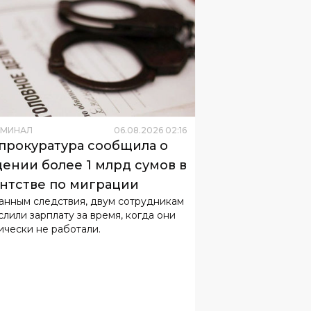
ИМИНАЛ
06
.
08
.
2026
02
:
16
прокуратура сообщила о
ении более 1 млрд сумов в
нтстве по миграции
анным следствия, двум сотрудникам
слили зарплату за время, когда они
ически не работали.