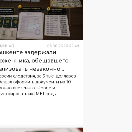
ИМИНАЛ
06
.
08
.
2026
02
:
49
ашкенте задержали
оженника, обещавшего
ализовать незаконно
ерсии следствия, за 3 тыс. долларов
зенные iPhone
бещал оформить документы на 10
конно ввезенных iPhone и
гистрировать их IMEI-коды.