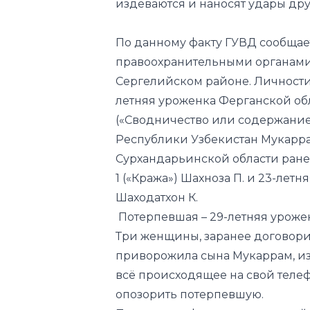
издеваются и наносят удары др
По данному факту ГУВД сообщает
правоохранительными органами.
Сергелийском районе. Личности
летняя уроженка Ферганской обла
(«Сводничество или содержание
Республики Узбекистан Мукаррам
Сурхандарьинской области ранее с
1 («Кража») Шахноза П. и 23-лет
Шаходатхон К.
Потерпевшая – 29-летняя урожен
Три женщины, заранее договорив
приворожила сына Мукаррам, из
всё происходящее на свой телефо
опозорить потерпевшую.