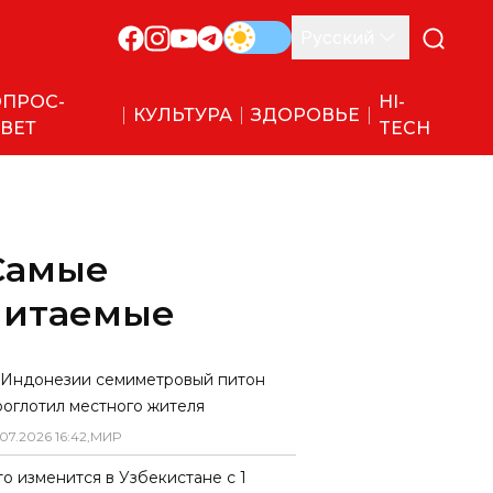
Русский
ПРОС-
HI-
КУЛЬТУРА
ЗДОРОВЬЕ
ВЕТ
TECH
Самые
читаемые
 Индонезии семиметровый питон
роглотил местного жителя
07
.
2026
16
:
42
,
МИР
то изменится в Узбекистане с 1