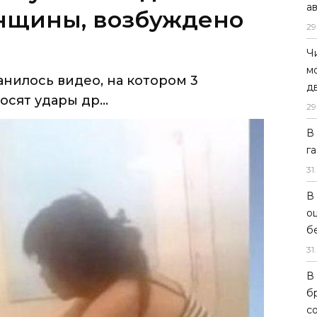
а
нщины, возбуждено
29
Ч
м
нилось видео, на котором 3
д
сят удары др...
29
В
г
31
.
В
о
б
31
.
В
б
с