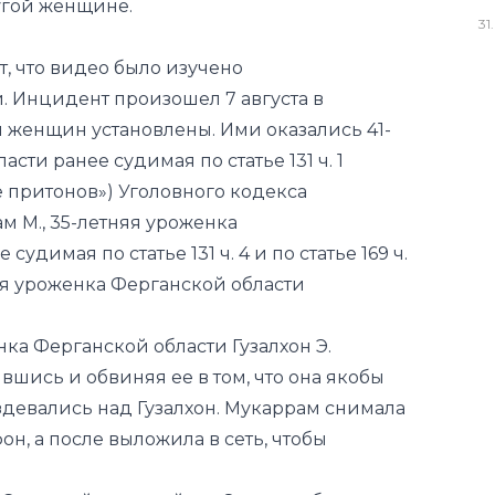
угой женщине.
31
.
, что видео было изучено
 Инцидент произошел 7 августа в
 женщин установлены. Ими оказались 41-
сти ранее судимая по статье 131 ч. 1
 притонов») Уголовного кодекса
 М., 35-летняя уроженка
удимая по статье 131 ч. 4 и по статье 169 ч.
няя уроженка Ферганской области
ка Ферганской области Гузалхон Э.
шись и обвиняя ее в том, что она якобы
девались над Гузалхон. Мукаррам снимала
н, а после выложила в сеть, чтобы