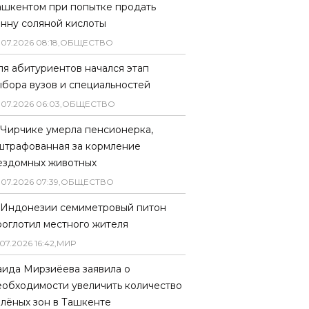
ашкентом при попытке продать
онну соляной кислоты
.
07
.
2026
08
:
18
,
ОБЩЕСТВО
ля абитуриентов начался этап
ыбора вузов и специальностей
.
07
.
2026
06
:
03
,
ОБЩЕСТВО
 Чирчике умерла пенсионерка,
штрафованная за кормление
ездомных животных
.
07
.
2026
07
:
39
,
ОБЩЕСТВО
 Индонезии семиметровый питон
роглотил местного жителя
07
.
2026
16
:
42
,
МИР
аида Мирзиёева заявила о
еобходимости увеличить количество
елёных зон в Ташкенте