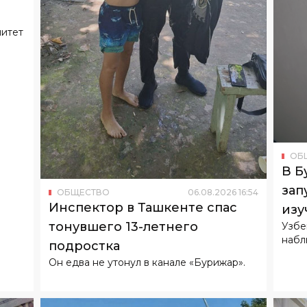
ОБ
В Б
зап
ОБЩЕСТВО
06
.
08
.
2026
16
:
54
Инспектор в Ташкенте спас
изу
тонувшего 13-летнего
Узбе
набл
подростка
Он едва не утонул в канале «Бурижар».