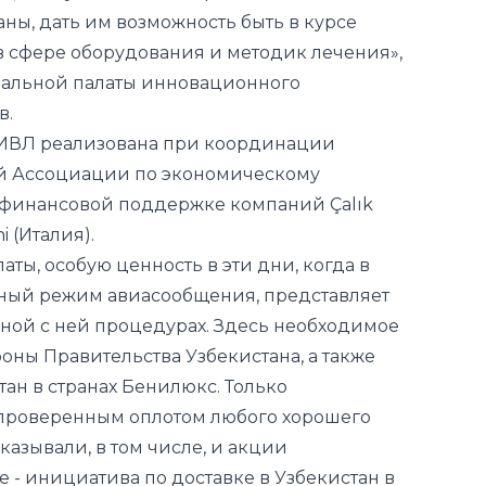
в.
 ИВЛ реализована при координации
й Ассоциации по экономическому
 финансовой поддержке компаний Çalık
ni (Италия).
аты, особую ценность в эти дни, когда в
чный режим авиасообщения, представляет
нной с ней процедурах. Здесь необходимое
роны Правительства Узбекистана, а также
ан в странах Бенилюкс. Только
и проверенным оплотом любого хорошего
казывали, в том числе, и акции
е - инициатива по доставке в Узбекистан в
омплектов электроаппаратов для лечения
е эффективно себя зарекомендовали в г.
 тяжелыми формами COVID-19.