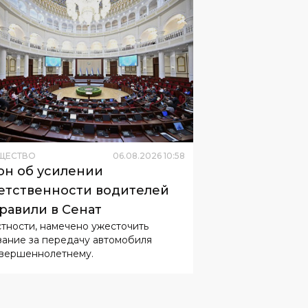
ЩЕСТВО
06
.
08
.
2026
10
:
58
он об усилении
етственности водителей
равили в Сенат
стности, намечено ужесточить
зание за передачу автомобиля
вершеннолетнему.