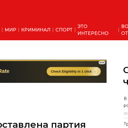
ЭТО
ВО
МИР
КРИМИНАЛ
СПОРТ
ИНТЕРЕСНО
ОТ
оставлена партия
В
р
нового поколения
25
Т
нальная палата инновационного