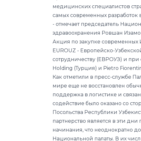
здравоохранения Ровшан Изамо
Акция по закупке современных
EUROUZ - Европейско-Узбекско
сотрудничеству (ЕВРОУЗ) и при
Holding (Турция) и Pietro Fiorenti
Как отметили в пресс-службе Пал
мире еще не восстановлен обы
поддержка в логистике и связа
содействие было оказано со сто
Посольства Республики Узбекист
партнерство является в эти дн
начинания, что неоднократно до
Национальной палаты. В их числ
середине апреля этого года 4 к
лёгочных болезней КТЭА, которы
Ухани при лечении пациентов с