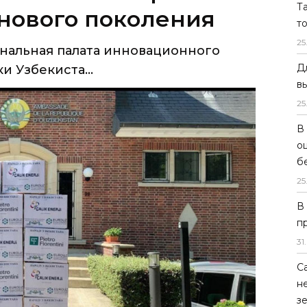
Т
 Узбекиста...
т
25
Д
в
25
В
о
б
25
В
п
31
.
С
н
з
ьная палата инновационного