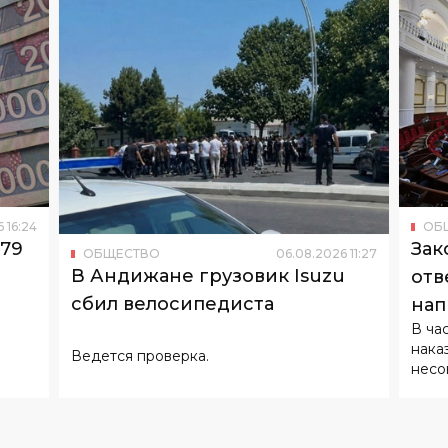
6
16
:
24
ОБ
179
Зак
ОБЩЕСТВО
06
.
08
.
2026
11
:
27
В Андижане грузовик Isuzu
отв
сбил велосипедиста
нап
В ча
нака
Ведется проверка.
несо