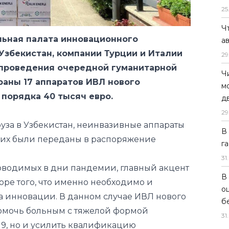
25
Узбекистан, компании Турции и Италии
 проведения очередной гуманитарной
Ч
а
траны 17 аппаратов ИВЛ нового
порядка 40 тысяч евро.
29
Ч
руза в Узбекистан, неинвазивные аппараты
м
ких были переданы в распоряжение
д
.
29
роводимых в дни пандемии, главный акцент
В
ре того, что именно необходимо и
г
на инновации. В данном случае ИВЛ нового
31
.
помочь больным с тяжелой формой
В
19, но и усилить квалификацию
о
ны, дать им возможность быть в курсе
б
в сфере оборудования и методик лечения»,
31
.
нальной палаты инновационного