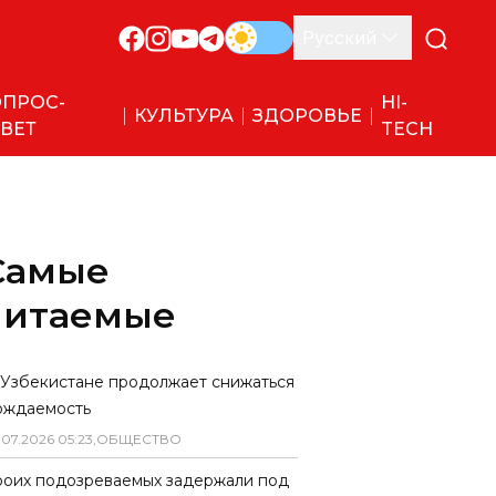
Русский
ПРОС-
HI-
КУЛЬТУРА
ЗДОРОВЬЕ
ВЕТ
TECH
Самые
читаемые
 Узбекистане продолжает снижаться
ождаемость
.
07
.
2026
05
:
23
,
ОБЩЕСТВО
роих подозреваемых задержали под