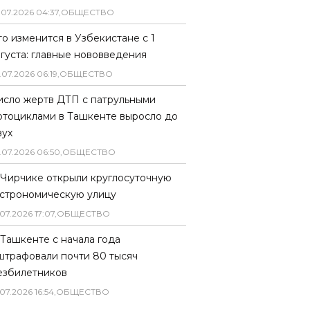
.
07
.
2026
04
:
37
,
ОБЩЕСТВО
то изменится в Узбекистане с 1
вгуста: главные нововведения
.
07
.
2026
06
:
19
,
ОБЩЕСТВО
исло жертв ДТП с патрульными
отоциклами в Ташкенте выросло до
вух
.
07
.
2026
06
:
50
,
ОБЩЕСТВО
 Чирчике открыли круглосуточную
астрономическую улицу
07
.
2026
17
:
07
,
ОБЩЕСТВО
 Ташкенте с начала года
штрафовали почти 80 тысяч
езбилетников
07
.
2026
16
:
54
,
ОБЩЕСТВО