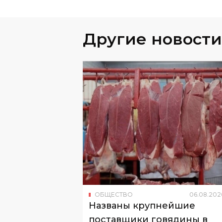
ОБЩЕСТВО
06
.
08
.
202
Названы крупнейшие
поставщики говядины в
Узбекистан
Об этом сообщил Национальный ко
по статистике.