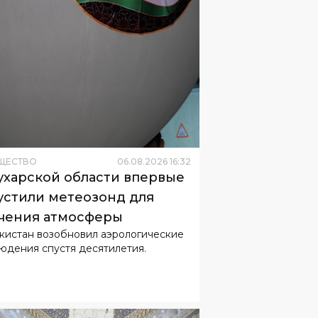
ЩЕСТВО
06
.
08
.
2026
16
:
32
ухарской области впервые
устили метеозонд для
чения атмосферы
кистан возобновил аэрологические
юдения спустя десятилетия.