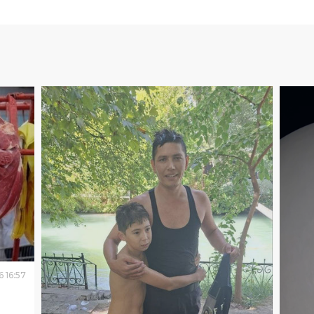
6
16
:
57
митет