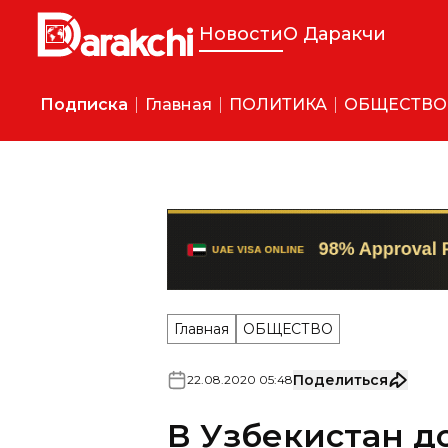
Новости
О Даракчи
Подписка
Главная
ПОЛИТИКА
ОБЩЕСТВО
Главная
ОБЩЕСТВО
Поделиться
22
.
08
.
2020
05
:
48
В Узбекистан д
аппаратов ИВЛ 
Ассоциация EUROUZ, Нацио