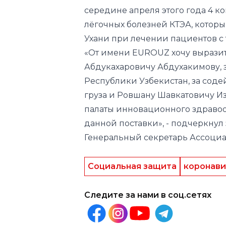
«От имени EUROUZ хочу выразит
Абдукахаровичу Абдухакимову,
Республики Узбекистан, за соде
груза и Ровшану Шавкатовичу И
палаты инновационного здравоо
данной поставки», - подчеркнул
Генеральный секретарь Ассоци
Социальная защита
коронави
Следите за нами в соц.сетях
Другие новости