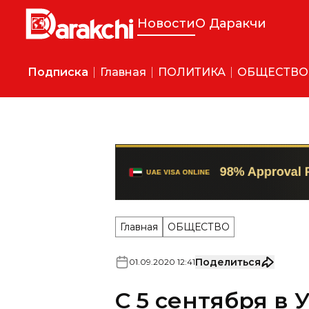
Новости
О Даракчи
Подписка
Главная
ПОЛИТИКА
ОБЩЕСТВО
Главная
ОБЩЕСТВО
Поделиться
01
.
09
.
2020
12
:
41
С 5 сентября в 
разрешена рабо
общепита