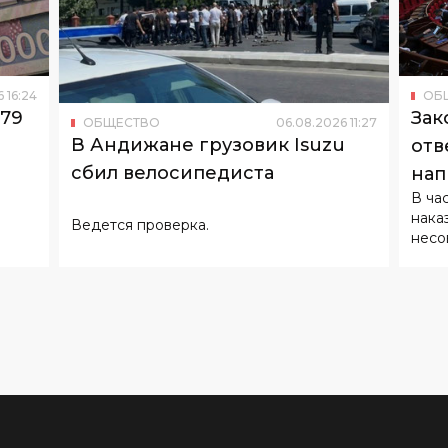
6
16
:
24
ОБ
179
Зак
ОБЩЕСТВО
06
.
08
.
2026
11
:
27
В Андижане грузовик Isuzu
отв
сбил велосипедиста
нап
В ча
нака
Ведется проверка.
несо