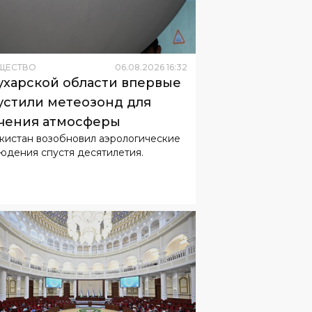
ЩЕСТВО
06
.
08
.
2026
16
:
32
ухарской области впервые
устили метеозонд для
чения атмосферы
кистан возобновил аэрологические
юдения спустя десятилетия.