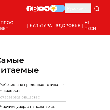
Русский
ПРОС-
HI-
КУЛЬТУРА
ЗДОРОВЬЕ
ВЕТ
TECH
Самые
читаемые
 Узбекистане продолжает снижаться
ождаемость
.
07
.
2026
05
:
23
,
ОБЩЕСТВО
 Чирчике умерла пенсионерка,