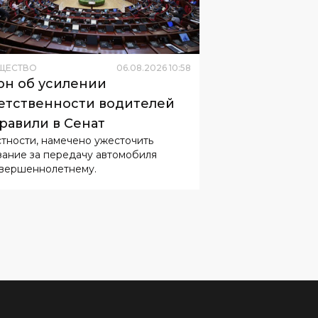
ЩЕСТВО
06
.
08
.
2026
10
:
58
он об усилении
етственности водителей
равили в Сенат
стности, намечено ужесточить
зание за передачу автомобиля
вершеннолетнему.