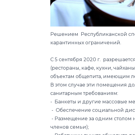
Решением Республиканской сп
карантинных ограничений.
С 5 сентября 2020 г. разрешает
(рестораны, кафе, кухни, чайхан
объектам общепита, имеющим л
В этом случае эти помещения д
санитарным требованиям:
- Банкеты и другие массовые м
- Обеспечение социальной дист
- Размещение за одним столом н
членов семьи);
- Работники пункта общепита д
медицинских перчатках;
- дезинфицировать поверхность