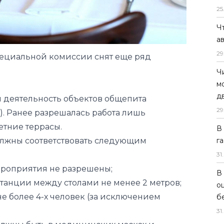
25
ециальной комиссии снят еще ряд
Ч
а
29
ся деятельность объектов общепита
ы). Ранее разрешалась работа лишь
Ч
м
етние террасы.
д
олжны соответствовать следующим
29
ероприятия не разрешены;
В
г
анции между столами не менее 2 метров;
31
.
е более 4-х человек (за исключением
В
олжны быть в медицинских масках и
о
б
31
.
 стола и другое оборудование после