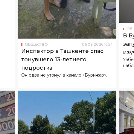
ОБ
В Б
зап
ОБЩЕСТВО
06
.
08
.
2026
16
:
54
Инспектор в Ташкенте спас
изу
тонувшего 13-летнего
Узбе
набл
подростка
Он едва не утонул в канале «Бурижар».