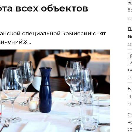
о
анской специальной комиссии снят
б
чений.&...
25
Д
в
25
Т
Т
т
25
В
п
31
.
С
н
з