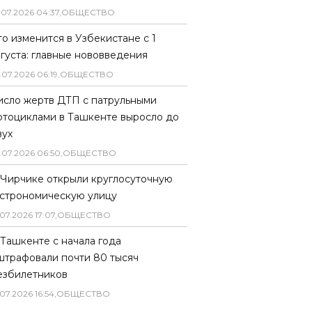
.
07
.
2026
04
:
37
,
ОБЩЕСТВО
то изменится в Узбекистане с 1
вгуста: главные нововведения
.
07
.
2026
06
:
19
,
ОБЩЕСТВО
исло жертв ДТП с патрульными
отоциклами в Ташкенте выросло до
вух
.
07
.
2026
06
:
50
,
ОБЩЕСТВО
 Чирчике открыли круглосуточную
астрономическую улицу
07
.
2026
17
:
07
,
ОБЩЕСТВО
 Ташкенте с начала года
штрафовали почти 80 тысяч
езбилетников
07
.
2026
16
:
54
,
ОБЩЕСТВО