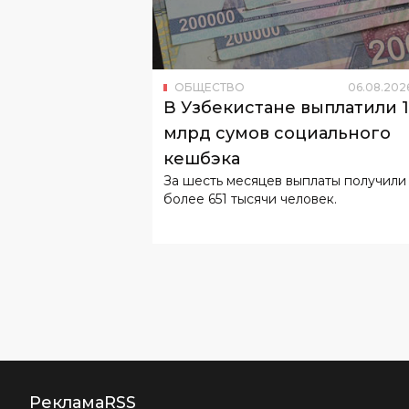
ОБЩЕСТВО
06
.
08
.
202
В Узбекистане выплатили 
млрд сумов социального
кешбэка
За шесть месяцев выплаты получили
более 651 тысячи человек.
Реклама
RSS