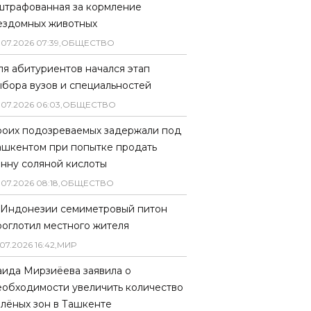
штрафованная за кормление
ездомных животных
.
07
.
2026
07
:
39
,
ОБЩЕСТВО
ля абитуриентов начался этап
ыбора вузов и специальностей
.
07
.
2026
06
:
03
,
ОБЩЕСТВО
роих подозреваемых задержали под
ашкентом при попытке продать
онну соляной кислоты
.
07
.
2026
08
:
18
,
ОБЩЕСТВО
 Индонезии семиметровый питон
роглотил местного жителя
07
.
2026
16
:
42
,
МИР
аида Мирзиёева заявила о
еобходимости увеличить количество
елёных зон в Ташкенте