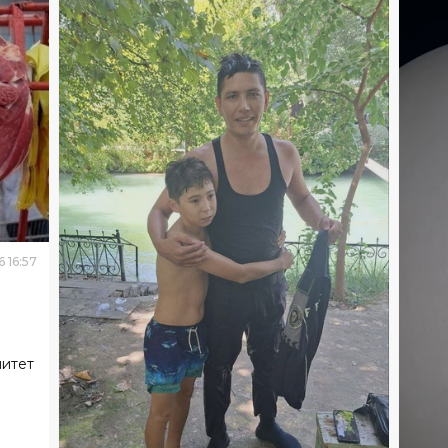
6
16
:
57
митет