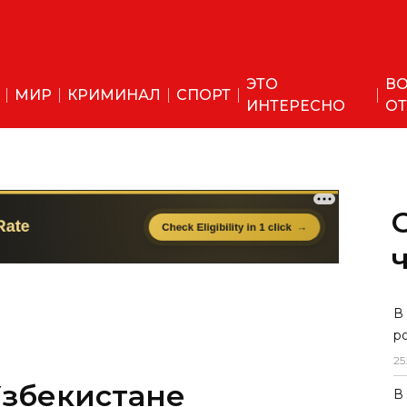
ЭТО
ВО
МИР
КРИМИНАЛ
СПОРТ
ИНТЕРЕСНО
ОТ
Узбекистане
В
р
та всех объектов
25
В