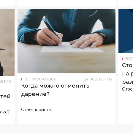
ВО
Сто
на 
ВОПРОС-ОТВЕТ
24
.
06
.
2026
11
:
15
раз
26
11
:
10
Когда можно отменить
Отве
дарение?
етей
Ответ юриста.
екс?