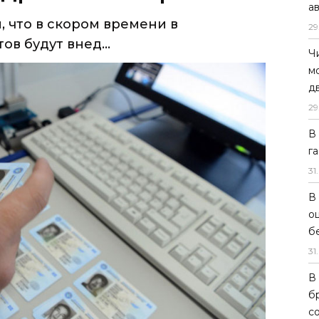
а
29
Ч
м
д
29
В
г
31
.
В
о
б
31
.
В
б
с