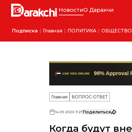
Новости
О Даракчи
Подписка
Главная
ПОЛИТИКА
ОБЩЕСТВО
Главная
ВОПРОС-ОТВЕТ
Поделиться
14
.
09
.
2020
11
:
27
Когда будут вн
«Уже давно ходят разговоры
Узбекисатне вместо паспорто