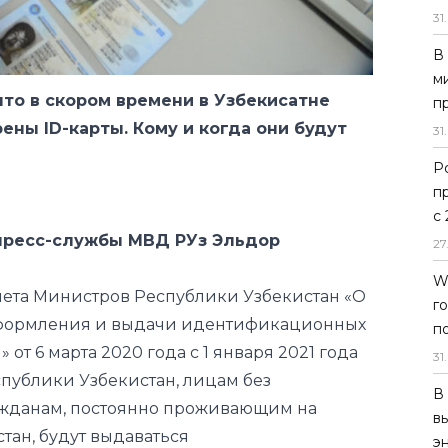
что в скором времени в Узбекисатне
31
.
ены ID-карты. Кому и когда они будут
В
м
п
31
.
пресс-службы МВД РУз Эльдор
Р
п
нета Министров Республики Узбекистан «О
с
оформления и выдачи идентификационных
27
 от 6 марта 2020 года с 1 января 2021 года
W
ублики Узбекистан, лицам без
г
ажданам, постоянно проживающим на
п
тан, будут выдаваться
31
.
тановленного образца.
В
выдаваться Центрами госуслуг при
в
 выдачи ID-карты упорядочивает
э