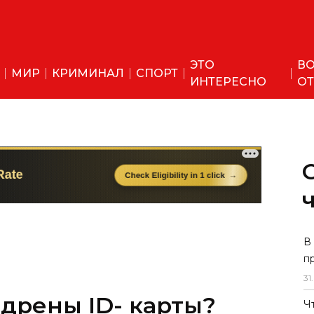
ЭТО
ВО
МИР
КРИМИНАЛ
СПОРТ
ИНТЕРЕСНО
ОТ
едрены ID- карты?
В
п
31
.
, что в скором времени в
в будут внед...
Ч