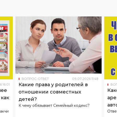
ВОПРОС-ОТВЕТ
09
.
07
.
2026
11
:
48
Какие права у родителей в
6
16
:
01
ВО
чее
Как
отношении совместных
 как
аре
детей?
авт
К чему обязывает Семейный кодекс?
ракчи
Отве