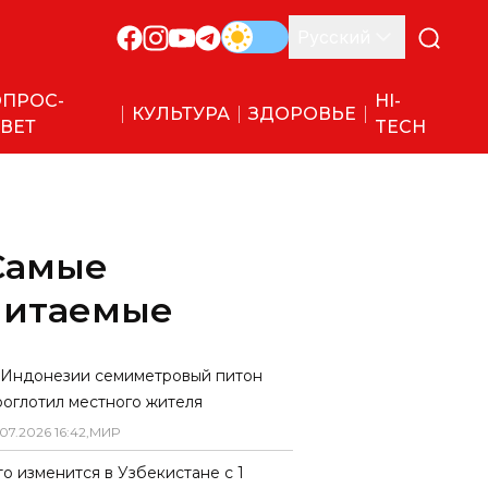
Русский
ПРОС-
HI-
КУЛЬТУРА
ЗДОРОВЬЕ
ВЕТ
TECH
Самые
читаемые
 Индонезии семиметровый питон
роглотил местного жителя
07
.
2026
16
:
42
,
МИР
то изменится в Узбекистане с 1