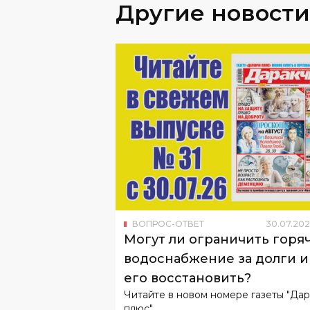
ВОПРОС-ОТВЕТ
30
.
07
.
202
Могут ли ограничить горя
водоснабжение за долги и
его восстановить?
Читайте в новом номере газеты "Да
плюс".