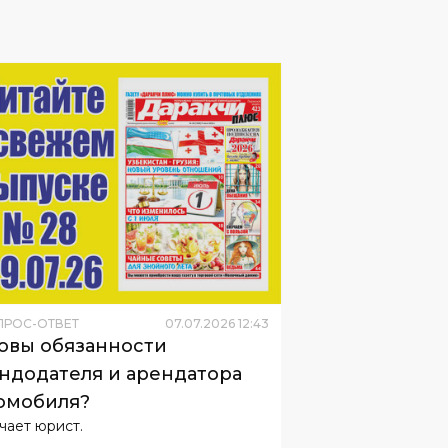
ПРОС-ОТВЕТ
07
.
07
.
2026
12
:
43
овы обязанности
ндодателя и арендатора
омобиля?
чает юрист.