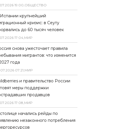
07
.
2026
19
:
00
,
ОБЩЕСТВО
 Испании крупнейший
играционный кризис: в Сеуту
рорвались до 60 тысяч человек
07
.
2026
17
:
04
,
МИР
оссия снова ужесточает правила
ребывания мигрантов: что изменится
 2027 года
.
07
.
2026
07
:
21
,
МИР
ildberries и правительство России
отовят меры поддержки
острадавших продавцов
07
.
2026
17
:
08
,
МИР
 столице начались рейды по
ыявлению незаконного потребления
нергоресурсов