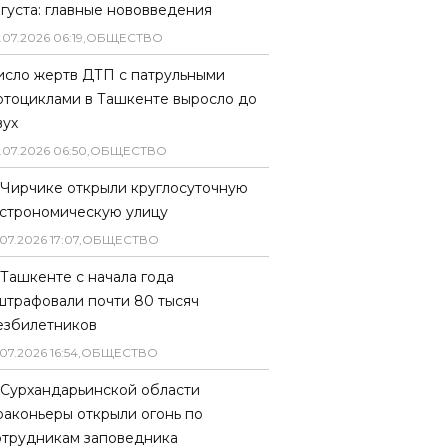
вгуста: главные нововведения
.
07
.
2026
06
:
19
,
ОБЩЕСТВО
исло жертв ДТП с патрульными
отоциклами в Ташкенте выросло до
вух
.
07
.
2026
06
:
50
,
ОБЩЕСТВО
 Чирчике открыли круглосуточную
астрономическую улицу
07
.
2026
17
:
07
,
ОБЩЕСТВО
 Ташкенте с начала года
штрафовали почти 80 тысяч
езбилетников
07
.
2026
16
:
54
,
ОБЩЕСТВО
 Сурхандарьинской области
раконьеры открыли огонь по
отрудникам заповедника