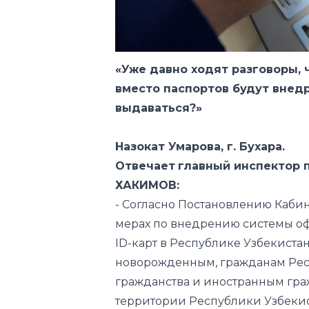
«Уже давно ходят разговоры, 
вместо паспортов будут внедр
выдаваться?»
Назокат Умарова, г. Бухара.
Отвечает
главный инспектор 
ХАКИМОВ:
- Согласно Постановлению Каби
мерах по внедрению системы 
ID-карт в Республике Узбекистан»
новорожденным, гражданам Респ
гражданства и иностранным гр
территории Республики Узбекис
идентификационные ID-карты ус
Новорожденным ID-карты будут 
Министерстве юстиции. Порядок