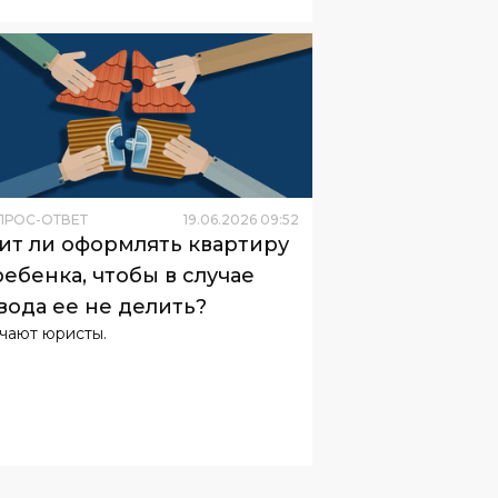
ПРОС-ОТВЕТ
19
.
06
.
2026
09
:
52
ит ли оформлять квартиру
ребенка, чтобы в случае
вода ее не делить?
чают юристы.