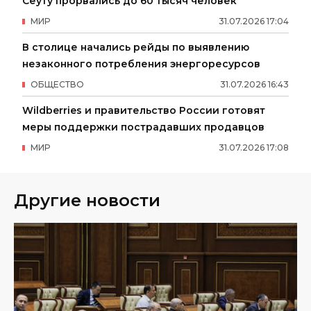
Сеуту прорвались до 60 тысяч человек
МИР
31
.
07
.
2026
17
:
04
В столице начались рейды по выявлению
незаконного потребления энергоресурсов
ОБЩЕСТВО
31
.
07
.
2026
16
:
43
Wildberries и правительство России готовят
меры поддержки пострадавших продавцов
МИР
31
.
07
.
2026
17
:
08
Другие новости