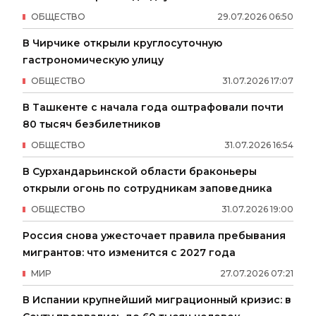
ОБЩЕСТВО
29
.
07
.
2026
06
:
50
В Чирчике открыли круглосуточную
гастрономическую улицу
ОБЩЕСТВО
31
.
07
.
2026
17
:
07
В Ташкенте с начала года оштрафовали почти
80 тысяч безбилетников
ОБЩЕСТВО
31
.
07
.
2026
16
:
54
В Сурхандарьинской области браконьеры
открыли огонь по сотрудникам заповедника
ОБЩЕСТВО
31
.
07
.
2026
19
:
00
Россия снова ужесточает правила пребывания
мигрантов: что изменится с 2027 года
МИР
27
.
07
.
2026
07
:
21
В Испании крупнейший миграционный кризис: в