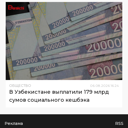
ОБЩЕСТВО
06
.
08
.
2026
16
:
24
В Узбекистане выплатили 179 млрд
сумов социального кешбэка
Реклама
RSS