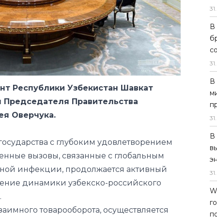
31
.
В
б
ент Республики Узбекистан Шавкат
с
я Председателя Правительства
31
.
ея Оверчука.
В
м
 государства с глубоким удовлетворением
п
менные вызовы, связанные с глобальным
31
.
ной инфекции, продолжается активный
В
нение динамики узбекско-российского
в
.
э
заимного товарооборота, осуществляется
31
.
и в различных отраслях экономики,
W
тных предприятий.
г
обо отметил налаженное тесное и
п