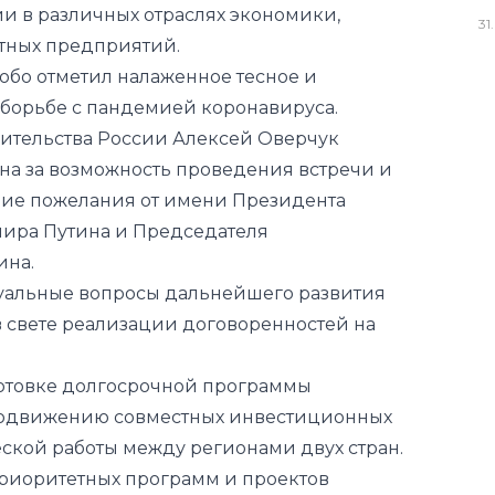
борьбе с пандемией коронавируса.
31
.
ительства России Алексей Оверчук
на за возможность проведения встречи и
шие пожелания от имени Президента
ира Путина и Председателя
ина.
туальные вопросы дальнейшего развития
в свете реализации договоренностей на
отовке долгосрочной программы
родвижению совместных инвестиционных
ской работы между регионами двух стран.
риоритетных программ и проектов
ения повестки узбекско-российских
тнерства новым содержанием.
и по вопросам сотрудничества нашей