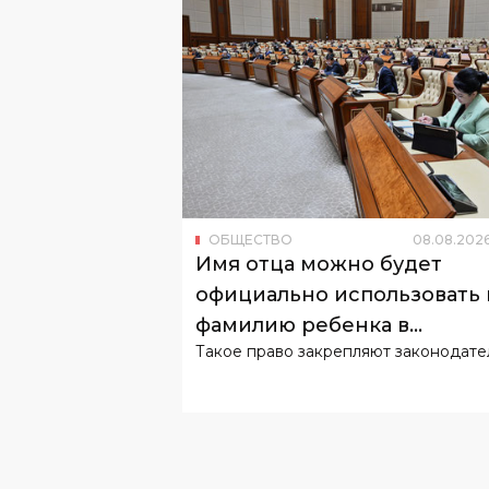
ОБЩЕСТВО
08
.
08
.
202
Имя отца можно будет
официально использовать 
фамилию ребенка в
Такое право закрепляют законодате
Узбекистане