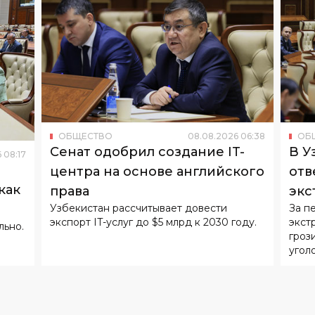
ОБЩЕСТВО
08
.
08
.
2026
06
:
38
ОБ
Сенат одобрил создание IT-
В У
6
08
:
17
центра на основе английского
отв
как
права
экс
Узбекистан рассчитывает довести
За п
экспорт IT-услуг до $5 млрд к 2030 году.
экст
льно.
гроз
угол