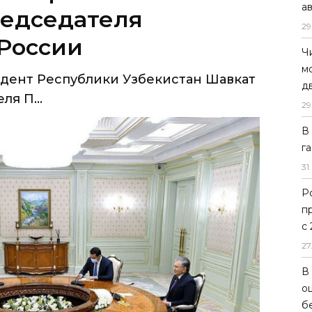
а
идент Республики Узбекистан Шавкат
29
я П...
Ч
м
д
29
В
г
31
.
Р
п
с
27
В
о
б