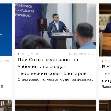
ОБЩЕСТВО
08
.
08
.
2026
11
:
12
При Союзе журналистов
6
11
:
20
ОБ
Узбекистана создан
В У
Творческий совет блогеров
тре
Стало известно, чем он будет заниматься.
лиц
 9
Зако
биз