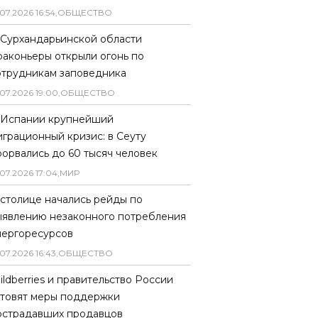
07
.
2026
16
:
54
,
ОБЩЕСТВО
 Сурхандарьинской области
раконьеры открыли огонь по
отрудникам заповедника
07
.
2026
19
:
00
,
ОБЩЕСТВО
 Испании крупнейший
играционный кризис: в Сеуту
рорвались до 60 тысяч человек
07
.
2026
17
:
04
,
МИР
 столице начались рейды по
ыявлению незаконного потребления
нергоресурсов
07
.
2026
16
:
43
,
ОБЩЕСТВО
ildberries и правительство России
отовят меры поддержки
острадавших продавцов