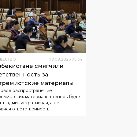
ЩЕСТВО
08
.
08
.
2026
06
:
34
збекистане смягчили
етственность за
тремистские материалы
ервое распространение
ремистских материалов теперь будет
ить административная, а не
овная ответственность.