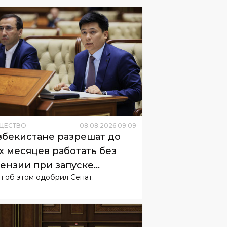
ЩЕСТВО
08
.
08
.
2026
09
:
09
збекистане разрешат до
х месяцев работать без
ензии при запуске
н об этом одобрил Сенат.
неса