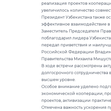
эффективное взаимодействие в 
Заместитель Председателя Прав
поблагодарил лидера Узбекиста
передал приветствия и наилуч
Российской Федерации Владим
Правительства Михаила Мишуст
В ходе встречи рассмотрены ак
долгосрочного сотрудничества 
высшем уровне.
Особое внимание уделено подг
экономической кооперации, п
проектов, активизации практиче
Отмечена важность ускорения п
взаимодействия в целях наполн
отношений стратегического пар
Состоялся также обмен мнениям