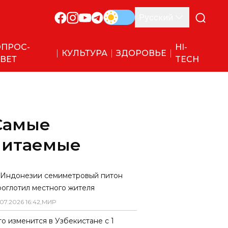
Русский
ПРОС-
HI-
КУЛЬТУРА
ЗДОРОВЬЕ
ВЕТ
TECH
Самые
читаемые
 Индонезии семиметровый питон
роглотил местного жителя
07
.
2026
16
:
42
,
МИР
то изменится в Узбекистане с 1