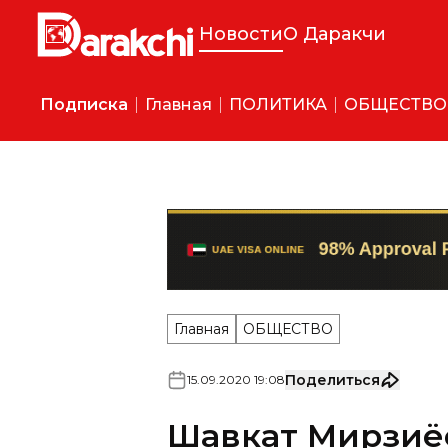
Новости
О Даракчи
Подписка
Главная
ПОЛИТИКА
ОБЩЕСТВО
Главная
ОБЩЕСТВО
Поделиться
15
.
09
.
2020
19
:
08
Шавкат Мирзиё
заместителя П
Правительства 