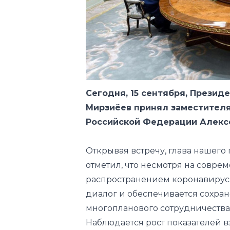
Сегодня, 15 сентября, Презид
Мирзиёев принял заместител
Российской Федерации Алекс
Открывая встречу, глава нашего
отметил, что несмотря на совре
распространением коронавирус
диалог и обеспечивается сохра
многопланового сотрудничества
Наблюдается рост показателей в
реализация проектов коопераци
увеличилось количество совмес
Президент Узбекистана также ос