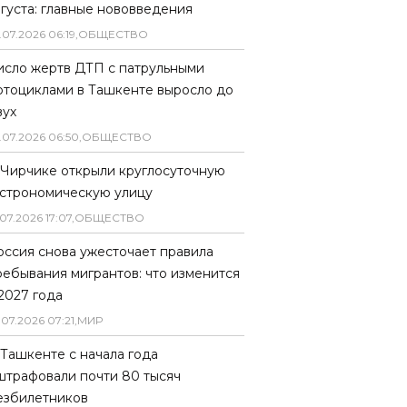
вгуста: главные нововведения
.
07
.
2026
06
:
19
,
ОБЩЕСТВО
исло жертв ДТП с патрульными
отоциклами в Ташкенте выросло до
вух
.
07
.
2026
06
:
50
,
ОБЩЕСТВО
 Чирчике открыли круглосуточную
астрономическую улицу
07
.
2026
17
:
07
,
ОБЩЕСТВО
оссия снова ужесточает правила
ребывания мигрантов: что изменится
 2027 года
.
07
.
2026
07
:
21
,
МИР
 Ташкенте с начала года
штрафовали почти 80 тысяч
езбилетников