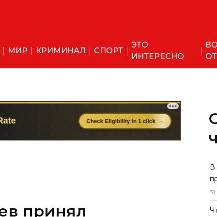
ЭТО
ВО
МИР
КРИМИНАЛ
СПОРТ
ИНТЕРЕСНО
ОТ
ев принял
В
п
редседателя
31
.
России
Ч