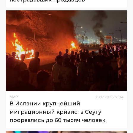
МИР
31
.
07
.
2026
17
:
04
В Испании крупнейший
миграционный кризис: в Сеуту
прорвались до 60 тысяч человек