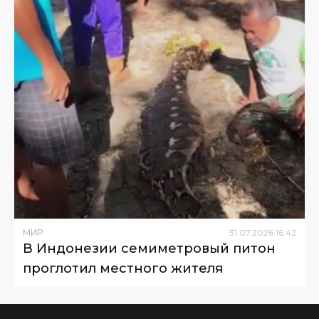
МИР
31
.
07
.
2026
16
:
42
В Индонезии семиметровый питон
проглотил местного жителя