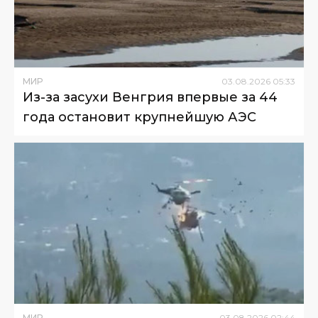
МИР
03
.
08
.
2026
05
:
33
Из-за засухи Венгрия впервые за 44
года остановит крупнейшую АЭС
МИР
03
.
08
.
2026
02
:
44