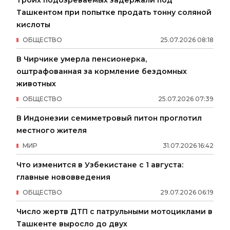
Троих подозреваемых задержали под
Ташкентом при попытке продать тонну соляной
кислоты
ОБЩЕСТВО
25
.
07
.
2026
08
:
18
В Чирчике умерла пенсионерка,
оштрафованная за кормление бездомных
животных
ОБЩЕСТВО
25
.
07
.
2026
07
:
39
В Индонезии семиметровый питон проглотил
местного жителя
МИР
31
.
07
.
2026
16
:
42
Что изменится в Узбекистане с 1 августа:
главные нововведения
ОБЩЕСТВО
29
.
07
.
2026
06
:
19
Число жертв ДТП с патрульными мотоциклами в
Ташкенте выросло до двух