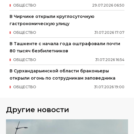
ОБЩЕСТВО
29
.
07
.
2026
06
:
50
В Чирчике открыли круглосуточную
гастрономическую улицу
ОБЩЕСТВО
31
.
07
.
2026
17
:
07
В Ташкенте с начала года оштрафовали почти
80 тысяч безбилетников
ОБЩЕСТВО
31
.
07
.
2026
16
:
54
В Сурхандарьинской области браконьеры
открыли огонь по сотрудникам заповедника
ОБЩЕСТВО
31
.
07
.
2026
19
:
00
Другие новости