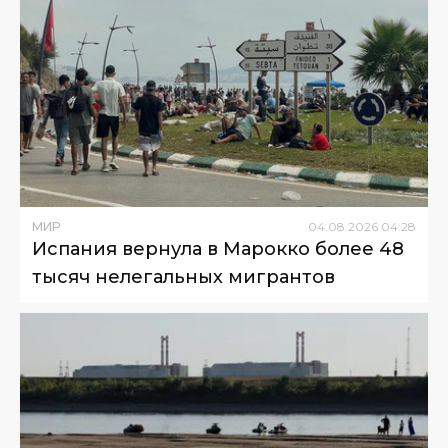
МИР
04
.
08
.
2026
04
:
28
Испания вернула в Марокко более 48
тысяч нелегальных мигрантов