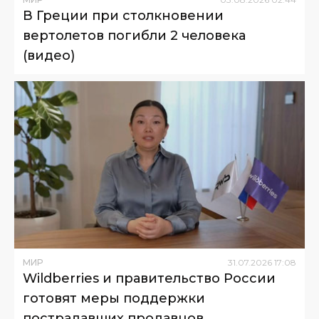
В Греции при столкновении
вертолетов погибли 2 человека
(видео)
МИР
31
.
07
.
2026
17
:
08
Wildberries и правительство России
готовят меры поддержки
пострадавших продавцов