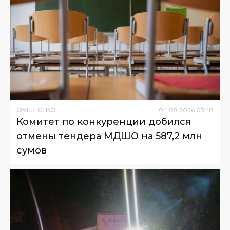
ОБЩЕСТВО
04
.
08
.
2026
05
:
48
Комитет по конкуренции добился
отмены тендера МДШО на 587,2 млн
сумов