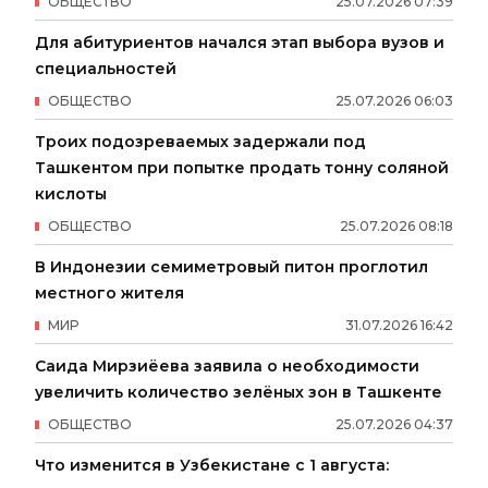
ОБЩЕСТВО
25
.
07
.
2026
07
:
39
Для абитуриентов начался этап выбора вузов и
специальностей
ОБЩЕСТВО
25
.
07
.
2026
06
:
03
Троих подозреваемых задержали под
Ташкентом при попытке продать тонну соляной
кислоты
ОБЩЕСТВО
25
.
07
.
2026
08
:
18
В Индонезии семиметровый питон проглотил
местного жителя
МИР
31
.
07
.
2026
16
:
42
Саида Мирзиёева заявила о необходимости
увеличить количество зелёных зон в Ташкенте
ОБЩЕСТВО
25
.
07
.
2026
04
:
37
Что изменится в Узбекистане с 1 августа: