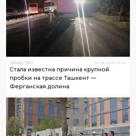
ОБЩЕСТВО
04
.
08
.
2026
05
:
40
Стала известна причина крупной
пробки на трассе Ташкент —
Ферганская долина