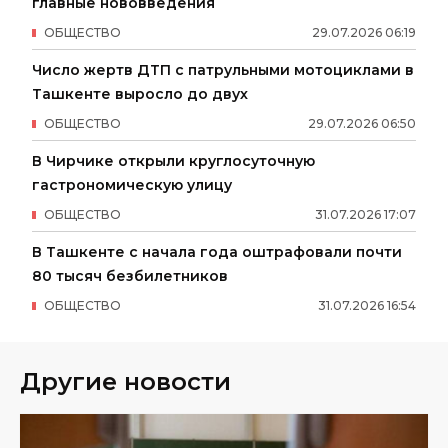
главные нововведения
ОБЩЕСТВО
29
.
07
.
2026
06
:
19
Число жертв ДТП с патрульными мотоциклами в
Ташкенте выросло до двух
ОБЩЕСТВО
29
.
07
.
2026
06
:
50
В Чирчике открыли круглосуточную
гастрономическую улицу
ОБЩЕСТВО
31
.
07
.
2026
17
:
07
В Ташкенте с начала года оштрафовали почти
80 тысяч безбилетников
ОБЩЕСТВО
31
.
07
.
2026
16
:
54
Другие новости