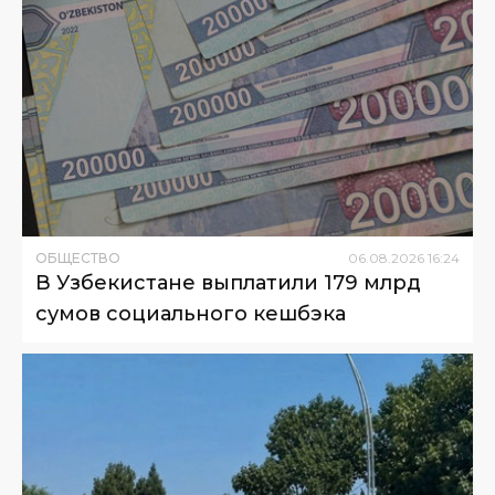
ОБЩЕСТВО
06
.
08
.
2026
16
:
24
В Узбекистане выплатили 179 млрд
сумов социального кешбэка