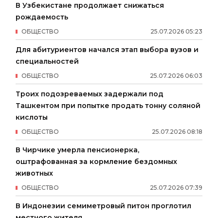
В Узбекистане продолжает снижаться
рождаемость
ОБЩЕСТВО
25
.
07
.
2026
05
:
23
Для абитуриентов начался этап выбора вузов и
специальностей
ОБЩЕСТВО
25
.
07
.
2026
06
:
03
Троих подозреваемых задержали под
Ташкентом при попытке продать тонну соляной
кислоты
ОБЩЕСТВО
25
.
07
.
2026
08
:
18
В Чирчике умерла пенсионерка,
оштрафованная за кормление бездомных
животных
ОБЩЕСТВО
25
.
07
.
2026
07
:
39
В Индонезии семиметровый питон проглотил
местного жителя