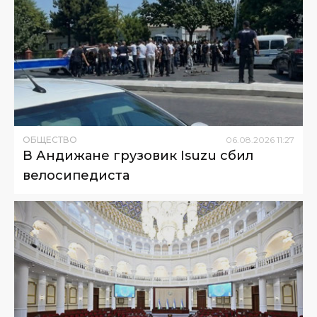
ОБЩЕСТВО
06
.
08
.
2026
11
:
27
В Андижане грузовик Isuzu сбил
велосипедиста