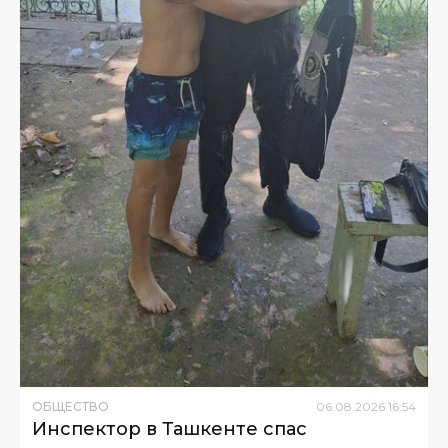
ОБЩЕСТВО
06
.
08
.
2026
16
:
54
Инспектор в Ташкенте спас