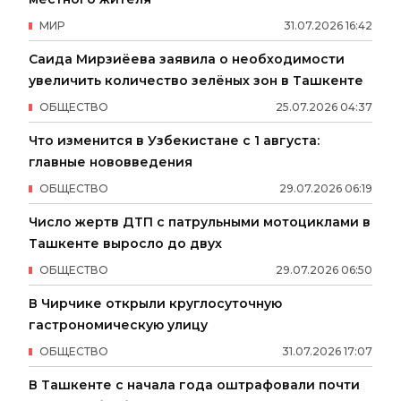
МИР
31
.
07
.
2026
16
:
42
Саида Мирзиёева заявила о необходимости
увеличить количество зелёных зон в Ташкенте
ОБЩЕСТВО
25
.
07
.
2026
04
:
37
Что изменится в Узбекистане с 1 августа:
главные нововведения
ОБЩЕСТВО
29
.
07
.
2026
06
:
19
Число жертв ДТП с патрульными мотоциклами в
Ташкенте выросло до двух
ОБЩЕСТВО
29
.
07
.
2026
06
:
50
В Чирчике открыли круглосуточную
гастрономическую улицу
ОБЩЕСТВО
31
.
07
.
2026
17
:
07
В Ташкенте с начала года оштрафовали почти