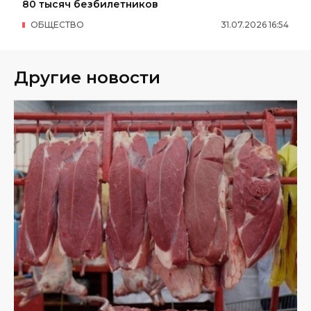
80 тысяч безбилетников
ОБЩЕСТВО
31
.
07
.
2026
16
:
54
Другие новости