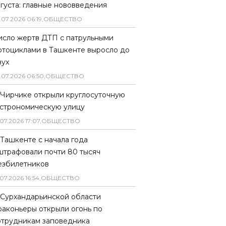
вгуста: главные нововведения
.
07
.
2026
06
:
19
,
ОБЩЕСТВО
исло жертв ДТП с патрульными
отоциклами в Ташкенте выросло до
вух
.
07
.
2026
06
:
50
,
ОБЩЕСТВО
 Чирчике открыли круглосуточную
астрономическую улицу
07
.
2026
17
:
07
,
ОБЩЕСТВО
 Ташкенте с начала года
штрафовали почти 80 тысяч
езбилетников
07
.
2026
16
:
54
,
ОБЩЕСТВО
 Сурхандарьинской области
раконьеры открыли огонь по
отрудникам заповедника