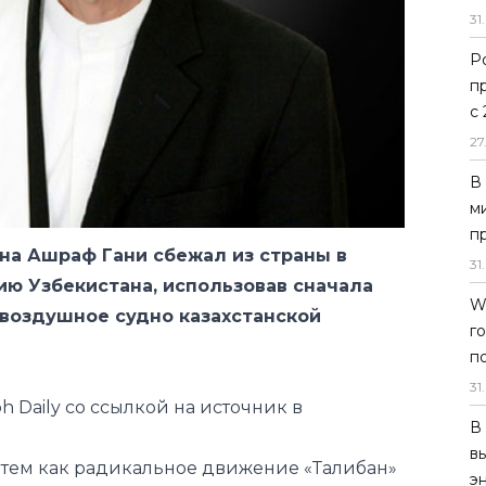
31
.
Р
п
с
27
а Ашраф Гани сбежал из страны в
В
ию Узбекистана, использовав сначала
м
 воздушное судно казахстанской
п
31
.
W
bh Daily со ссылкой на источник в
г
п
ед тем как радикальное движение «Талибан»
31
.
й президент Афганистана Гани, а также его
В
и столицу на нескольких вертолетах,
в
авы государства и его окружения в
э