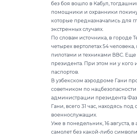
экстренных случаях.
По словам источника, в городе 
четырех вертолетах 54 человека,
пилотами и техниками ВВС. Еще
президента. При этом ни у кого
паспортов.
В узбекском аэродроме Гани про
советником по нацбезопасности
администрации президента Фазл
Гани, всего 31 час, находясь под
военнослужащих.
Уже в понедельник, 16 августа, 
самолет без какой-либо символ
самолет на 60 мест, добавил исто
«Внутри самолет выглядел обыч
других официальных лиц не было