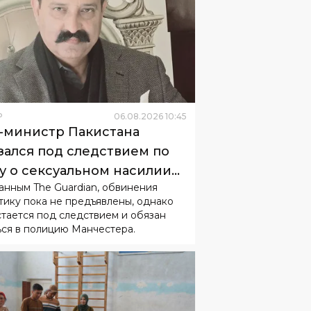
Р
06
.
08
.
2026
10
:
45
-министр Пакистана
зался под следствием по
у о сексуальном насилии
анным The Guardian, обвинения
 детьми
тику пока не предъявлены, однако
стается под следствием и обязан
ься в полицию Манчестера.