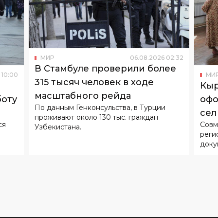
МИР
06
.
08
.
2026
02
:
32
В Стамбуле проверили более
10
:
00
МИ
315 тысяч человек в ходе
Кыр
масштабного рейда
боту
офо
По данным Генконсульства, в Турции
сел
проживают около 130 тыс. граждан
ся
Совм
Узбекистана.
реги
доку