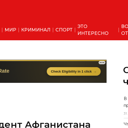
ЭТО
ВО
МИР
КРИМИНАЛ
СПОРТ
ИНТЕРЕСНО
ОТ
дент Афганистана
В
п
ть в ОАЭ через
31
.
Ч