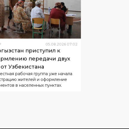
Р
05
.
08
.
2026
07
:
02
гызстан приступил к
рмлению передачи двух
 от Узбекистана
естная рабочая группа уже начала
страцию жителей и оформление
ментов в населенных пунктах.