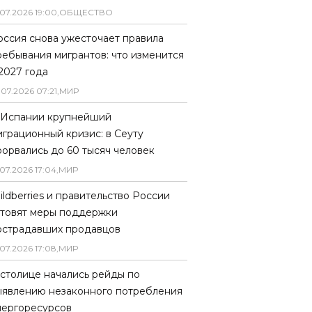
07
.
2026
19
:
00
,
ОБЩЕСТВО
оссия снова ужесточает правила
ребывания мигрантов: что изменится
 2027 года
.
07
.
2026
07
:
21
,
МИР
 Испании крупнейший
играционный кризис: в Сеуту
рорвались до 60 тысяч человек
07
.
2026
17
:
04
,
МИР
ildberries и правительство России
отовят меры поддержки
острадавших продавцов
07
.
2026
17
:
08
,
МИР
 столице начались рейды по
ыявлению незаконного потребления
нергоресурсов