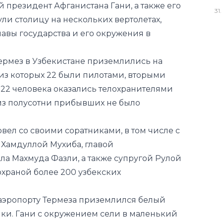
31
.
Термез в Узбекистане приземлились на
 из которых 22 были пилотами, вторыми
 22 человека оказались телохранителями
 из полусотни прибывших не было
вел со своими соратниками, в том числе с
 Хамдуллой Мухиба, главой
а Махмуда Фазли, а также супругой Рулой
 охраной более 200 узбекских
в аэропорту Термеза приземлился белый
ики. Гани с окружением сели в маленький
чник. Затем все остальные сели в него.
но, специальных кабин для президента и
. Они сели на сиденья возле кабины,