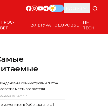
Русский
ПРОС-
HI-
КУЛЬТУРА
ЗДОРОВЬЕ
ВЕТ
TECH
Самые
читаемые
 Индонезии семиметровый питон
роглотил местного жителя
07
.
2026
16
:
42
,
МИР
то изменится в Узбекистане с 1