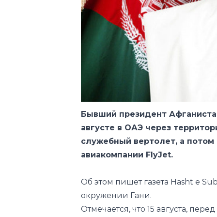
Бывший президент Афганистан
августе в ОАЭ через территор
служебный вертолет, а потом
авиакомпании FlyJet.
Об этом
пишет
газета Hasht e Su
окружении Гани.
Отмечается, что 15 августа, пер
без боя вошло в Кабул, тогдашни
помощники и охранники покинул
которые предназначались для гл