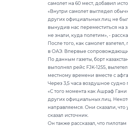
вынудив нас переместиться на з
не знали, куда полетим», - расска
После того, как самолет взлетел
в ОАЭ. Впервые сопровождающи
По данным газеты, борт казахст
выполнял рейс FJK-1255, вылетел 
местному времени вместе с афг
Через 3,5 часа воздушное судно
«С того момента как Ашраф Гани 
других официальных лиц. Некот
направляемся. Они сказали, что у
сказал источник.
Он также рассказал, что пилота
вертолеты пришлось перевезти в
американскими войсками в ОАЭ 