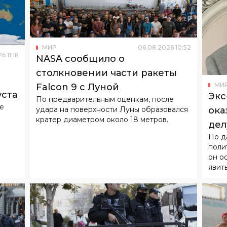
МИР
06
.
08
.
2026
10
:
52
26
11
:
18
NASA сообщило о
столкновении части ракеты
МИ
Falcon 9 с Луной
уста
Экс
По предварительным оценкам, после
не
удара на поверхности Луны образовался
ока
кратер диаметром около 18 метров.
дел
По д
над
поли
он о
явит