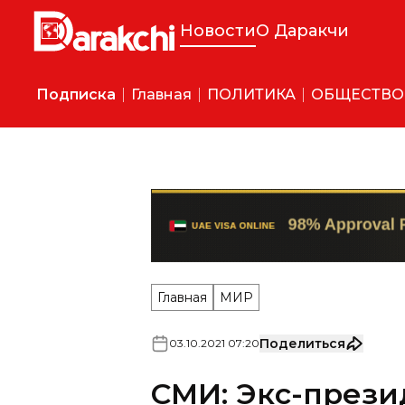
Новости
О Даракчи
Подписка
Главная
ПОЛИТИКА
ОБЩЕСТВО
Главная
МИР
Поделиться
03
.
10
.
2021
07
:
20
СМИ: Экс-прези
Гани мог сбежа
Узбекистан