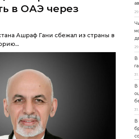
а
ана Ашраф Гани сбежал из страны в
29
рию...
Ч
м
д
29
В
г
31
.
В
о
б
31
.
В
б
с