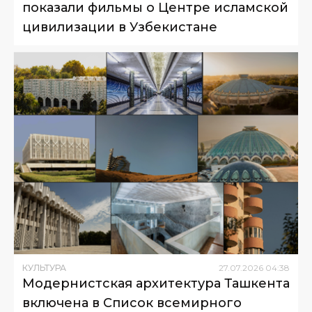
показали фильмы о Центре исламской
цивилизации в Узбекистане
КУЛЬТУРА
27
.
07
.
2026
04
:
38
Модернистская архитектура Ташкента
включена в Список всемирного