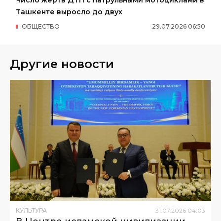
Число жертв ДТП с патрульными мотоциклами в
Ташкенте выросло до двух
ОБЩЕСТВО
29
.
07
.
2026
06
:
50
Другие новости
КУЛЬТУРА
31
.
07
.
2026
04
:
03