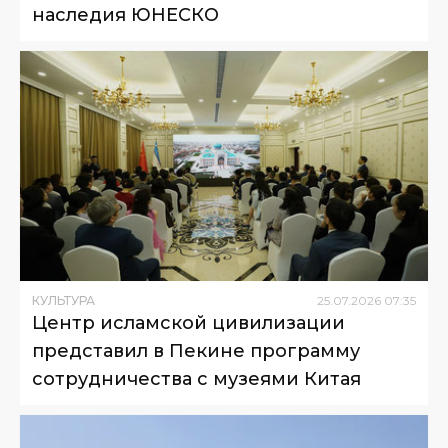
наследия ЮНЕСКО
КУЛЬТУРА
25
.
07
.
2026
07
:
35
Центр исламской цивилизации
представил в Пекине программу
сотрудничества с музеями Китая