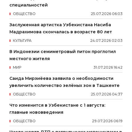
специальностей
ОБЩЕСТВО
25
.
07
.
2026
06
:
03
Заслуженная артистка Узбекистана Насиба
Мадрахимова скончалась в возрасте 80 лет
КУЛЬТУРА
24
.
07
.
2026
02
:
03
В Индонезии семиметровый питон проглотил
местного жителя
МИР
31
.
07
.
2026
16
:
42
Саида Мирзиёева заявила о необходимости
увеличить количество зелёных зон в Ташкенте
ОБЩЕСТВО
25
.
07
.
2026
04
:
37
Что изменится в Узбекистане с 1 августа:
главные нововведения
ОБЩЕСТВО
29
.
07
.
2026
06
:
19