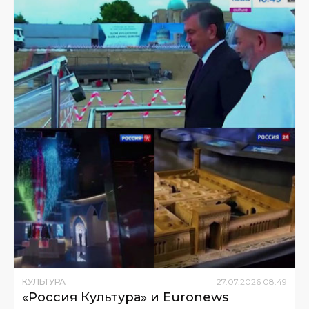
КУЛЬТУРА
27
.
07
.
2026
08
:
49
«Россия Культура» и Euronews