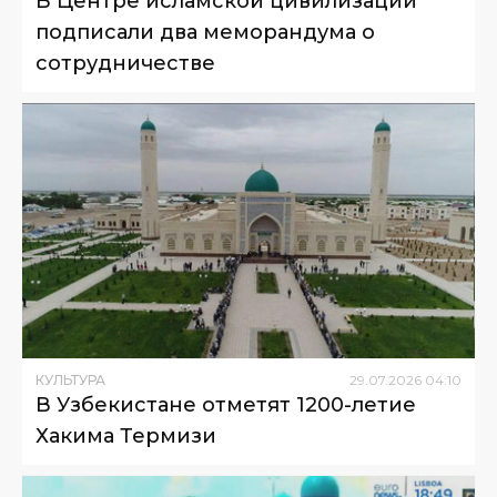
В Центре исламской цивилизации
подписали два меморандума о
сотрудничестве
КУЛЬТУРА
29
.
07
.
2026
04
:
10
В Узбекистане отметят 1200-летие
Хакима Термизи