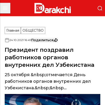
Главная
ОБЩЕСТВО
Поделиться
24
.
10
.
2021
16
:
49
Президент поздравил
работников органов
внутренних дел Узбекистана
25 октября &nbsp;отмечается День
работников органов внутренних дел
Узбекистана.&nbsp;&nbsp...