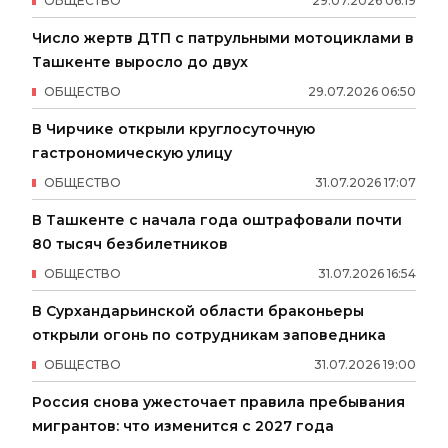
ОБЩЕСТВО
29
.
07
.
2026
06
:
19
Число жертв ДТП с патрульными мотоциклами в
Ташкенте выросло до двух
ОБЩЕСТВО
29
.
07
.
2026
06
:
50
В Чирчике открыли круглосуточную
гастрономическую улицу
ОБЩЕСТВО
31
.
07
.
2026
17
:
07
В Ташкенте с начала года оштрафовали почти
80 тысяч безбилетников
ОБЩЕСТВО
31
.
07
.
2026
16
:
54
В Сурхандарьинской области браконьеры
открыли огонь по сотрудникам заповедника
ОБЩЕСТВО
31
.
07
.
2026
19
:
00
Россия снова ужесточает правила пребывания
мигрантов: что изменится с 2027 года