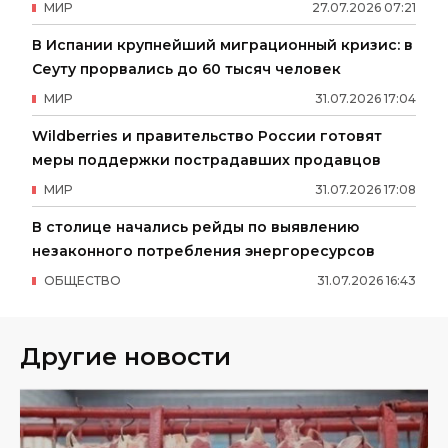
МИР
27
.
07
.
2026
07
:
21
В Испании крупнейший миграционный кризис: в
Сеуту прорвались до 60 тысяч человек
МИР
31
.
07
.
2026
17
:
04
Wildberries и правительство России готовят
меры поддержки пострадавших продавцов
МИР
31
.
07
.
2026
17
:
08
В столице начались рейды по выявлению
незаконного потребления энергоресурсов
ОБЩЕСТВО
31
.
07
.
2026
16
:
43
Другие новости