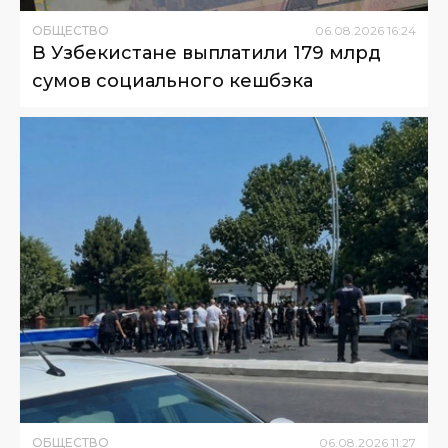
ОБЩЕСТВО
06
.
08
.
2026
16
:
24
В Узбекистане выплатили 179 млрд
сумов социального кешбэка
ОБЩЕСТВО
06
.
08
.
2026
11
:
27