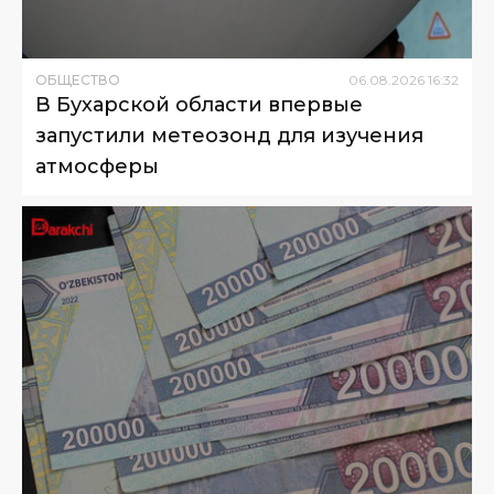
ОБЩЕСТВО
06
.
08
.
2026
16
:
32
В Бухарской области впервые
запустили метеозонд для изучения
атмосферы