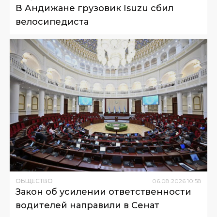
В Андижане грузовик Isuzu сбил
велосипедиста
ОБЩЕСТВО
06
.
08
.
2026
10
:
58
Закон об усилении ответственности
водителей направили в Сенат