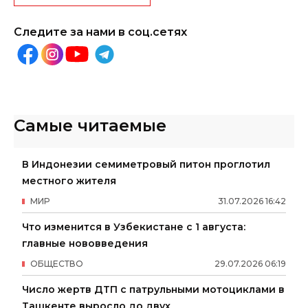
Следите за нами в соц.сетях
Самые читаемые
В Индонезии семиметровый питон проглотил
местного жителя
МИР
31
.
07
.
2026
16
:
42
Что изменится в Узбекистане с 1 августа:
главные нововведения
ОБЩЕСТВО
29
.
07
.
2026
06
:
19
Число жертв ДТП с патрульными мотоциклами в
Ташкенте выросло до двух