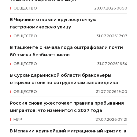
ОБЩЕСТВО
29
.
07
.
2026
06
:
50
В Чирчике открыли круглосуточную
гастрономическую улицу
ОБЩЕСТВО
31
.
07
.
2026
17
:
07
В Ташкенте с начала года оштрафовали почти
80 тысяч безбилетников
ОБЩЕСТВО
31
.
07
.
2026
16
:
54
В Сурхандарьинской области браконьеры
открыли огонь по сотрудникам заповедника
ОБЩЕСТВО
31
.
07
.
2026
19
:
00
Россия снова ужесточает правила пребывания
мигрантов: что изменится с 2027 года
МИР
27
.
07
.
2026
07
:
21
В Испании крупнейший миграционный кризис: в