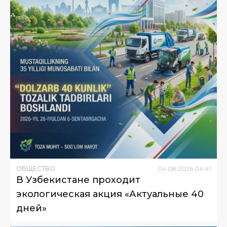
ОБЩЕСТВО
04
.
08
.
2026
04
:
41
В Узбекистане проходит
экологическая акция «Актуальные 40
дней»