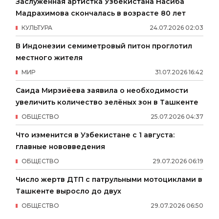
Заслуженная артистка Узбекистана Насиба
Мадрахимова скончалась в возрасте 80 лет
КУЛЬТУРА
24
.
07
.
2026
02
:
03
В Индонезии семиметровый питон проглотил
местного жителя
МИР
31
.
07
.
2026
16
:
42
Саида Мирзиёева заявила о необходимости
увеличить количество зелёных зон в Ташкенте
ОБЩЕСТВО
25
.
07
.
2026
04
:
37
Что изменится в Узбекистане с 1 августа:
главные нововведения
ОБЩЕСТВО
29
.
07
.
2026
06
:
19
Число жертв ДТП с патрульными мотоциклами в
Ташкенте выросло до двух
ОБЩЕСТВО
29
.
07
.
2026
06
:
50