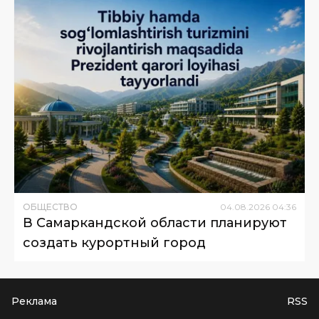
ОБЩЕСТВО
04
.
08
.
2026
04
:
36
В Самаркандской области планируют
создать курортный город
Реклама
RSS