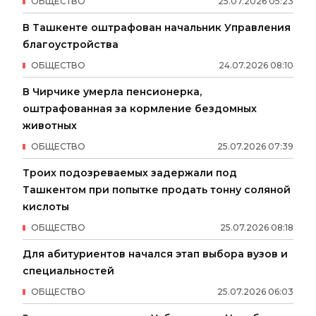
ОБЩЕСТВО
25
.
07
.
2026
05
:
23
В Ташкенте оштрафован начальник Управления
благоустройства
ОБЩЕСТВО
24
.
07
.
2026
08
:
10
В Чирчике умерла пенсионерка,
оштрафованная за кормление бездомных
животных
ОБЩЕСТВО
25
.
07
.
2026
07
:
39
Троих подозреваемых задержали под
Ташкентом при попытке продать тонну соляной
кислоты
ОБЩЕСТВО
25
.
07
.
2026
08
:
18
Для абитуриентов начался этап выбора вузов и
специальностей
ОБЩЕСТВО
25
.
07
.
2026
06
:
03