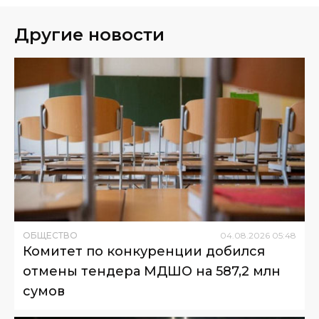
Другие новости
ОБЩЕСТВО
04
.
08
.
2026
05
:
48
Комитет по конкуренции добился
отмены тендера МДШО на 587,2 млн
сумов