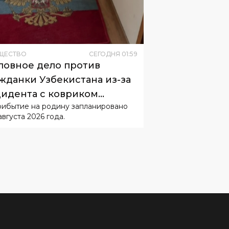
ЩЕСТВО
СЕГОДНЯ
01
:
59
ловное дело против
жданки Узбекистана из-за
идента с ковриком
рибытие на родину запланировано
буждать не будут
августа 2026 года.