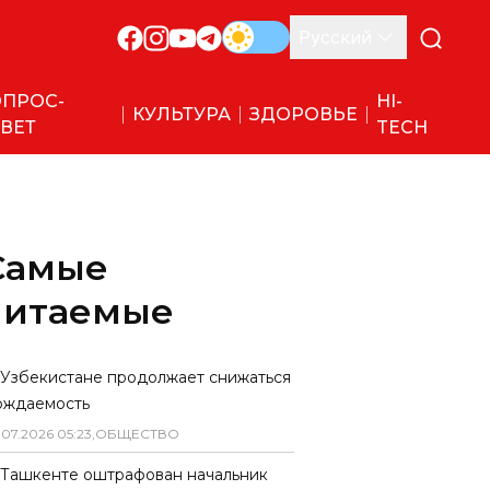
Русский
ПРОС-
HI-
КУЛЬТУРА
ЗДОРОВЬЕ
ВЕТ
TECH
Самые
читаемые
 Узбекистане продолжает снижаться
ождаемость
.
07
.
2026
05
:
23
,
ОБЩЕСТВО
 Ташкенте оштрафован начальник