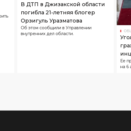
В ДТП в Джизакской области
погибла 21-летняя блогер
оить
Орзигуль Уразматова
Об этом сообщили в Управлении
ОБ
внутренних дел области.
Уго
гра
инц
Ее п
воз
на 6 