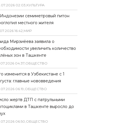
.
07
.
2026
02
:
03
,
КУЛЬТУРА
 Индонезии семиметровый питон
роглотил местного жителя
07
.
2026
16
:
42
,
МИР
аида Мирзиёева заявила о
еобходимости увеличить количество
елёных зон в Ташкенте
.
07
.
2026
04
:
37
,
ОБЩЕСТВО
то изменится в Узбекистане с 1
вгуста: главные нововведения
.
07
.
2026
06
:
19
,
ОБЩЕСТВО
исло жертв ДТП с патрульными
отоциклами в Ташкенте выросло до
вух
.
07
.
2026
06
:
50
,
ОБЩЕСТВО