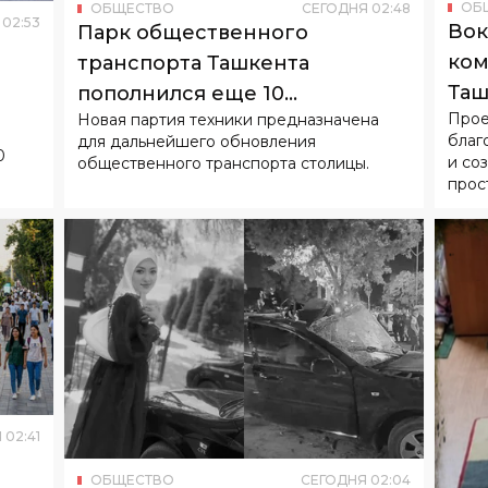
ОБ
ОБЩЕСТВО
СЕГОДНЯ
02
:
48
02
:
53
Вок
Парк общественного
ком
транспорта Ташкента
Таш
пополнился еще 10
Прое
Новая партия техники предназначена
гор
китайскими электробусами
благ
для дальнейшего обновления
0
и со
общественного транспорта столицы.
прос
Я
02
:
41
ОБЩЕСТВО
СЕГОДНЯ
02
:
04