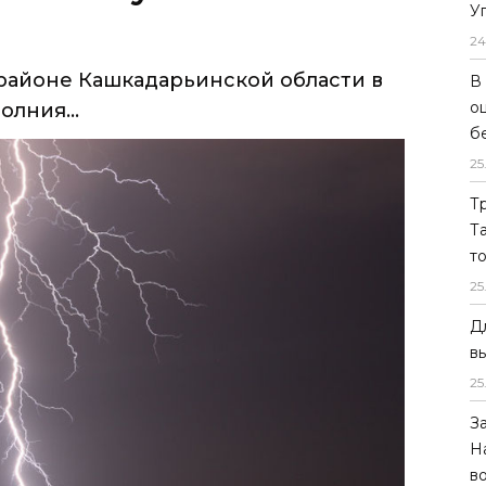
У
24
районе Кашкадарьинской области в
В
о
олния...
б
25
Т
Т
т
25
Д
в
25
З
Н
в