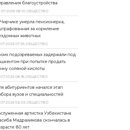
правления благоустройства
.
07
.
2026
08
:
10
,
ОБЩЕСТВО
 Чирчике умерла пенсионерка,
штрафованная за кормление
ездомных животных
.
07
.
2026
07
:
39
,
ОБЩЕСТВО
роих подозреваемых задержали под
ашкентом при попытке продать
онну соляной кислоты
.
07
.
2026
08
:
18
,
ОБЩЕСТВО
ля абитуриентов начался этап
ыбора вузов и специальностей
.
07
.
2026
06
:
03
,
ОБЩЕСТВО
аслуженная артистка Узбекистана
асиба Мадрахимова скончалась в
озрасте 80 лет