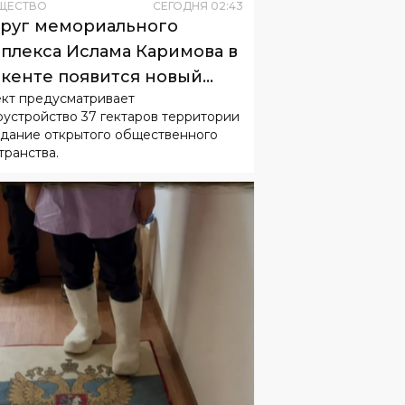
ЩЕСТВО
СЕГОДНЯ
02
:
43
руг мемориального
плекса Ислама Каримова в
кенте появится новый
кт предусматривает
одской парк
оустройство 37 гектаров территории
здание открытого общественного
транства.