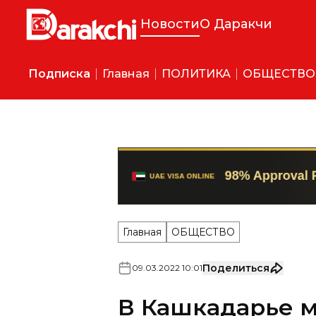
Новости
О Даракчи
Подписка
Главная
ПОЛИТИКА
ОБЩЕСТВО
Главная
ОБЩЕСТВО
Поделиться
09
.
03
.
2022
10
:
01
В Кашкадарье 