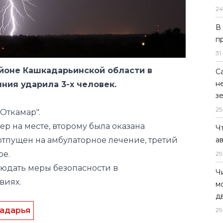
24
В
п
31
.
йоне Кашкадарьинской области в
С
н
ния ударила 3-х человек.
з
25
"Откамар".
ер на месте, второму была оказана
Ч
тпущен на амбулаторное лечение, третий
а
ре.
29
юдать меры безопасности в
Ч
виях.
м
д
адарья
29