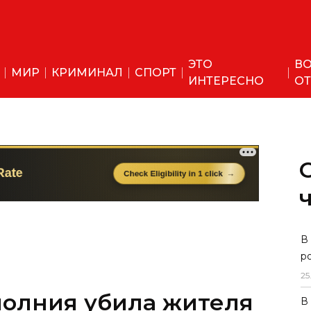
ЭТО
ВО
МИР
КРИМИНАЛ
СПОРТ
ИНТЕРЕСНО
ОТ
В
р
25
молния убила жителя
В