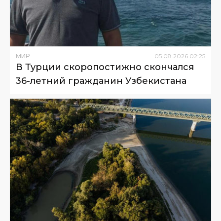
МИР
05
.
08
.
2026
02
:
25
В Турции скоропостижно скончался
36-летний гражданин Узбекистана