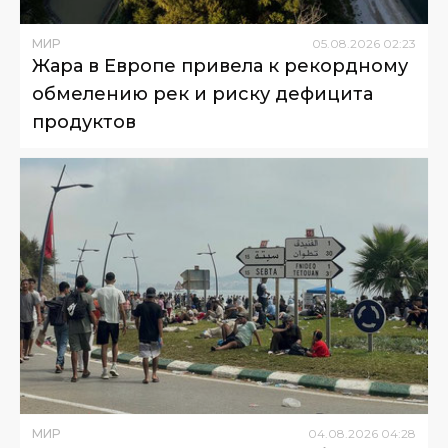
МИР
05
.
08
.
2026
02
:
23
Жара в Европе привела к рекордному
обмелению рек и риску дефицита
продуктов
МИР
04
.
08
.
2026
04
:
28