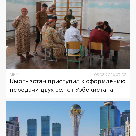
МИР
05
.
08
.
2026
07
:
02
Кыргызстан приступил к оформлению
передачи двух сел от Узбекистана