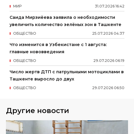
МИР
31
.
07
.
2026
16
:
42
Саида Мирзиёева заявила о необходимости
увеличить количество зелёных зон в Ташкенте
ОБЩЕСТВО
25
.
07
.
2026
04
:
37
Что изменится в Узбекистане с 1 августа:
главные нововведения
ОБЩЕСТВО
29
.
07
.
2026
06
:
19
Число жертв ДТП с патрульными мотоциклами в
Ташкенте выросло до двух
ОБЩЕСТВО
29
.
07
.
2026
06
:
50
Другие новости