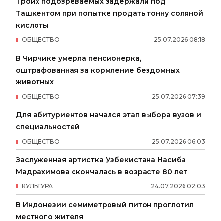
Троих подозреваемых задержали под
Ташкентом при попытке продать тонну соляной
кислоты
ОБЩЕСТВО
25
.
07
.
2026
08
:
18
В Чирчике умерла пенсионерка,
оштрафованная за кормление бездомных
животных
ОБЩЕСТВО
25
.
07
.
2026
07
:
39
Для абитуриентов начался этап выбора вузов и
специальностей
ОБЩЕСТВО
25
.
07
.
2026
06
:
03
Заслуженная артистка Узбекистана Насиба
Мадрахимова скончалась в возрасте 80 лет
КУЛЬТУРА
24
.
07
.
2026
02
:
03
В Индонезии семиметровый питон проглотил
местного жителя