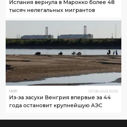
Испания вернула в Марокко более 48
тысяч нелегальных мигрантов
МИР
03
.
08
.
2026
05
:
33
Из-за засухи Венгрия впервые за 44
года остановит крупнейшую АЭС