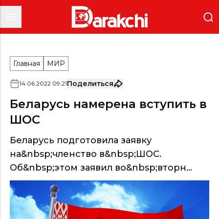
Главная
МИР
Поделиться
14
.
06
.
2022
09
:
21
Беларусь намерена вступить в
ШОС
Беларусь подготовила заявку
на&nbsp;членство в&nbsp;ШОС.
Об&nbsp;этом заявил во&nbsp;вторн...