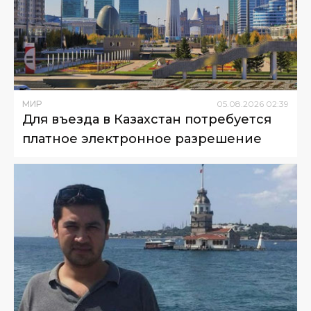
МИР
05
.
08
.
2026
02
:
39
Для въезда в Казахстан потребуется
платное электронное разрешение