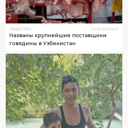
ОБЩЕСТВО
06
.
08
.
2026
16
:
57
Названы крупнейшие поставщики
говядины в Узбекистан