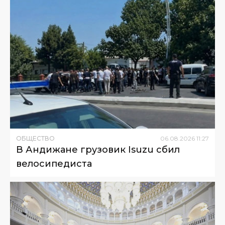
ОБЩЕСТВО
06
.
08
.
2026
11
:
27
В Андижане грузовик Isuzu сбил
велосипедиста