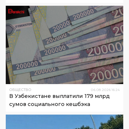
ОБЩЕСТВО
06
.
08
.
2026
16
:
24
В Узбекистане выплатили 179 млрд
сумов социального кешбэка