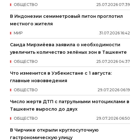
ОБЩЕСТВО
25
.
07
.
2026
07
:
39
В Индонезии семиметровый питон проглотил
местного жителя
МИР
31
.
07
.
2026
16
:
42
Саида Мирзиёева заявила о необходимости
увеличить количество зелёных зон в Ташкенте
ОБЩЕСТВО
25
.
07
.
2026
04
:
37
Что изменится в Узбекистане с 1 августа:
главные нововведения
ОБЩЕСТВО
29
.
07
.
2026
06
:
19
Число жертв ДТП с патрульными мотоциклами в
Ташкенте выросло до двух
ОБЩЕСТВО
29
.
07
.
2026
06
:
50
В Чирчике открыли круглосуточную
гастрономическую улицу