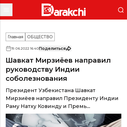
Главная
ОБЩЕСТВО
Поделиться
19
.
06
.
2022
16
:
40
Шавкат Мирзиёев направил
руководству Индии
соболезнования
Президент Узбекистана Шавкат
Мирзиёев направил Президенту Индии
Раму Натху Ковинду и Премь...