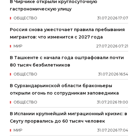
В Чирчике открыли круглосуточную
гастрономическую улицу
ОБЩЕСТВО
31
.
07
.
2026
17
:
07
Россия снова ужесточает правила пребывания
мигрантов: что изменится с 2027 года
МИР
27
.
07
.
2026
07
:
21
В Ташкенте с начала года оштрафовали почти
80 тысяч безбилетников
ОБЩЕСТВО
31
.
07
.
2026
16
:
54
В Сурхандарьинской области браконьеры
открыли огонь по сотрудникам заповедника
ОБЩЕСТВО
31
.
07
.
2026
19
:
00
В Испании крупнейший миграционный кризис: в
Сеуту прорвались до 60 тысяч человек
МИР
31
.
07
.
2026
17
:
04