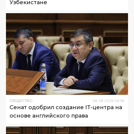
Узбекистане
ОБЩЕСТВО
08
.
08
.
2026
06
:
38
Сенат одобрил создание IT-центра на
основе английского права