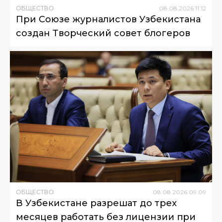
ОБЩЕСТВО
08
.
08
.
2026
11
:
12
При Союзе журналистов Узбекистана
создан Творческий совет блогеров
ОБЩЕСТВО
08
.
08
.
2026
09
:
09
В Узбекистане разрешат до трех
месяцев работать без лицензии при